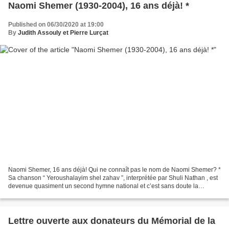
Naomi Shemer (1930-2004), 16 ans déjà! *
Published on 06/30/2020 at 19:00
By
Judith Assouly et Pierre Lurçat
Naomi Shemer, 16 ans déjà! Qui ne connaît pas le nom de Naomi Shemer? *
Sa chanson “ Yeroushalayim shel zahav ”, interprétée par Shuli Nathan , est
devenue quasiment un second hymne national et c’est sans doute la
chanson israélienne la plus connue aujourd’hui....
Lettre ouverte aux donateurs du Mémorial de la