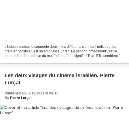
L’hébreu moderne comporte deux mots différents signifiant politique. Le
premier, “politika”, est un emprunt au grec. Le second, “médiniout”, est le
terme hébraïque dérivé du mot ”médina” qui signifie l’Etat. S’ils semblent à
première vue interchangeables,...
Les deux visages du cinéma israélien, Pierre
Lurçat
Published on 07/19/2021 at 08:10
By
Pierre Lurçat