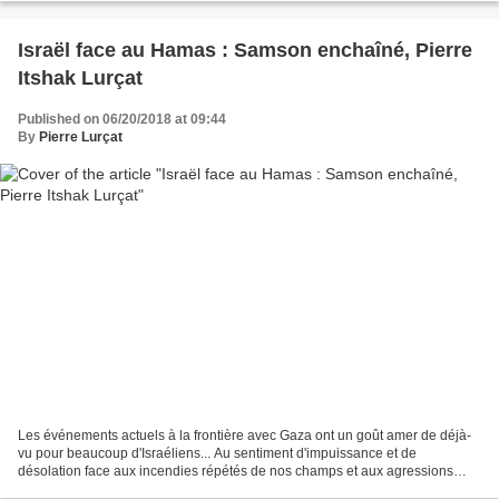
Israël face au Hamas : Samson enchaîné, Pierre
Itshak Lurçat
Published on 06/20/2018 at 09:44
By
Pierre Lurçat
Les événements actuels à la frontière avec Gaza ont un goût amer de déjà-
vu pour beaucoup d'Israéliens... Au sentiment d'impuissance et de
désolation face aux incendies répétés de nos champs et aux agressions
contre les habitants des localités avoisinantes,...