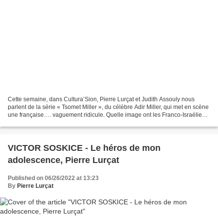
Cette semaine, dans Cultura’Sion, Pierre Lurçat et Judith Assouly nous
parlent de la série « Tsomet Miller », du célèbre Adir Miller, qui met en scène
une française…. vaguement ridicule. Quelle image ont les Franco-Israéliens
arrivés en Israël ces quinze...
VICTOR SOSKICE - Le héros de mon
adolescence, Pierre Lurçat
Published on 06/26/2022 at 13:23
By
Pierre Lurçat