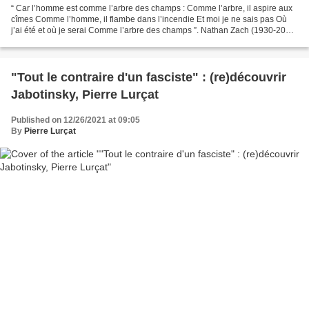
“ Car l’homme est comme l’arbre des champs : Comme l’arbre, il aspire aux
cîmes Comme l’homme, il flambe dans l’incendie Et moi je ne sais pas Où
j’ai été et où je serai Comme l’arbre des champs ”. Nathan Zach (1930-2020)
Plus de vingt-cinq ans après...
"Tout le contraire d'un fasciste" : (re)découvrir
Jabotinsky, Pierre Lurçat
Published on 12/26/2021 at 09:05
By
Pierre Lurçat