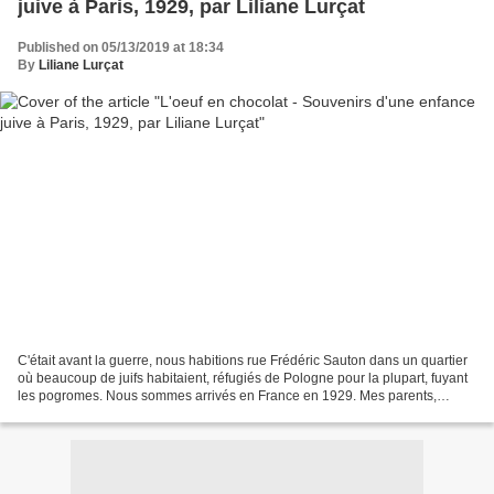
juive à Paris, 1929, par Liliane Lurçat
Published on 05/13/2019 at 18:34
By
Liliane Lurçat
C'était avant la guerre, nous habitions rue Frédéric Sauton dans un quartier
où beaucoup de juifs habitaient, réfugiés de Pologne pour la plupart, fuyant
les pogromes. Nous sommes arrivés en France en 1929. Mes parents,
haloutzim chassés par les anglais,...