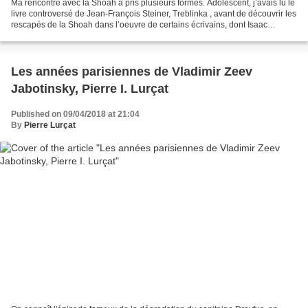
Ma rencontre avec la Shoah a pris plusieurs formes. Adolescent, j’avais lu le
livre controversé de Jean-François Steiner, Treblinka , avant de découvrir les
rescapés de la Shoah dans l’oeuvre de certains écrivains, dont Isaac
Bashevis-Singer. Ma mère,...
Les années parisiennes de Vladimir Zeev
Jabotinsky, Pierre I. Lurçat
Published on 09/04/2018 at 21:04
By
Pierre Lurçat