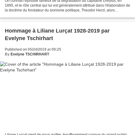
On connaît l'épisode fameux de la dégradation du capitaine Dreyfus, en
1895, et le rôle central qui lui est généralement attribué dans l'élaboration de
la doctrine du fondateur du sionisme politique, Theodor Herzl, alors
correspondant à Paris de la Neue...
Hommage à Liliane Lurçat 1928-2019 par
Evelyne Tschirhart
Published on 05/24/2019 at 09:25
By
Evelyne TSCHIRHART
Liliane Lurçat vient de nous quitter. Insuffisamment connue du grand public,