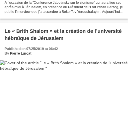
A l'occasion de la "Conférence Jabotinsky sur le sionisme" qui aura lieu cet
après-midi à Jérusalem, en présence du Président de l'Etat Itshak Herzog, je
publie l'interview que j'ai accordée à BokerTov Yeroushalayim. Aujourd’hui
je poste une interview...
Le « Brith Shalom » et la création de l’université
hébraïque de Jérusalem
Published on 07/25/2019 at 06:42
By
Pierre Lurçat