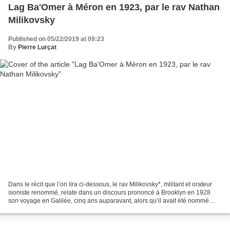
Lag Ba'Omer à Méron en 1923, par le rav Nathan
Milikovsky
Published on 05/22/2019 at 09:23
By
Pierre Lurçat
Dans le récit que l’on lira ci-dessous, le rav Milikovsky*, militant et orateur
sioniste renommé, relate dans un discours prononcé à Brooklyn en 1928
son voyage en Galilée, cinq ans auparavant, alors qu’il avait été nommé
directeur de l’école juive de...