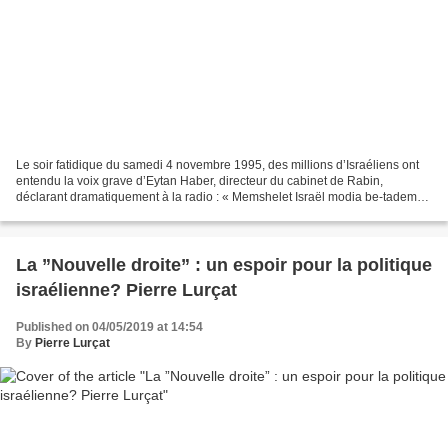
Le soir fatidique du samedi 4 novembre 1995, des millions d’Israéliens ont
entendu la voix grave d’Eytan Haber, directeur du cabinet de Rabin,
déclarant dramatiquement à la radio : « Memshelet Israël modia be-tadema
…» (« Le gouvernement israélien annonce...
La ”Nouvelle droite” : un espoir pour la politique
israélienne? Pierre Lurçat
Published on 04/05/2019 at 14:54
By
Pierre Lurçat