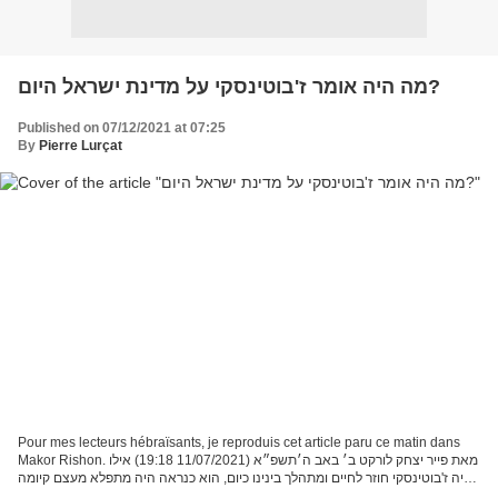
מה היה אומר ז'בוטינסקי על מדינת ישראל היום?
Published on 07/12/2021 at 07:25
By
Pierre Lurçat
Pour mes lecteurs hébraïsants, je reproduis cet article paru ce matin dans
Makor Rishon. מאת פייר יצחק לורקט ב׳ באב ה׳תשפ״א (11/07/2021 19:18) אילו
היה ז'בוטינסקי חוזר לחיים ומתהלך בינינו כיום, הוא כנראה היה מתפלא מעצם קיומה
של מדינת ישראל ונרגש מהישגיה...