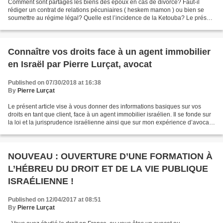
Comment sont partagés les biens des époux en cas de divorce? Faut-il
rédiger un contrat de relations pécuniaires ( heskem mamon ) ou bien se
soumettre au régime légal? Quelle est l’incidence de la Ketouba? Le présent
article vise à répondre à ces questions...
Connaître vos droits face à un agent immobilier
en Israël par Pierre Lurçat, avocat
Published on 07/30/2018 at 16:38
By
Pierre Lurçat
Le présent article vise à vous donner des informations basiques sur vos
droits en tant que client, face à un agent immobilier israélien. Il se fonde sur
la loi et la jurisprudence israélienne ainsi que sur mon expérience d’avocat
confronté à des litiges...
NOUVEAU : OUVERTURE D’UNE FORMATION À
L’HÉBREU DU DROIT ET DE LA VIE PUBLIQUE
ISRAÉLIENNE !
Published on 12/04/2017 at 08:51
By
Pierre Lurçat