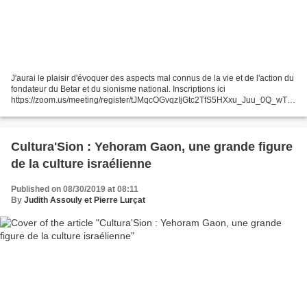
J'aurai le plaisir d'évoquer des aspects mal connus de la vie et de l'action du
fondateur du Betar et du sionisme national. Inscriptions ici
https://zoom.us/meeting/register/tJMqcOGvqzIjGtc2TfS5HXxu_Juu_0Q_wT4
1
Cultura'Sion : Yehoram Gaon, une grande figure
de la culture israélienne
Published on 08/30/2019 at 08:11
By
Judith Assouly et Pierre Lurçat