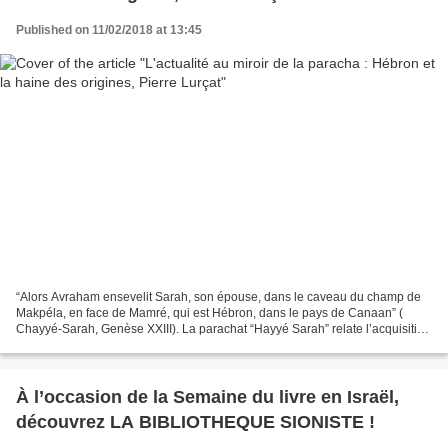
Published on 11/02/2018 at 13:45
“Alors Avraham ensevelit Sarah, son épouse, dans le caveau du champ de
Makpéla, en face de Mamré, qui est Hébron, dans le pays de Canaan” (
Chayyé-Sarah, Genèse XXIII). La parachat “Hayyé Sarah” relate l’acquisition
du “champ de Makpélah” par Avraham...
À l’occasion de la Semaine du livre en Israël,
découvrez LA BIBLIOTHEQUE SIONISTE !