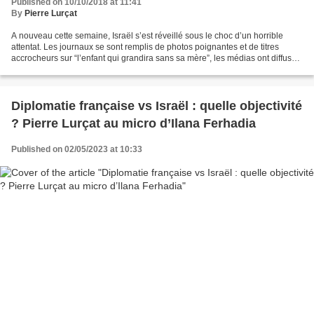
Published on 10/10/2018 at 11:41
By
Pierre Lurçat
A nouveau cette semaine, Israël s’est réveillé sous le choc d’un horrible
attentat. Les journaux se sont remplis de photos poignantes et de titres
accrocheurs sur “l’enfant qui grandira sans sa mère”, les médias ont diffusé
en boucle les mêmes informations,...
Diplomatie française vs Israël : quelle objectivité
? Pierre Lurçat au micro d’Ilana Ferhadia
Published on 02/05/2023 at 10:33