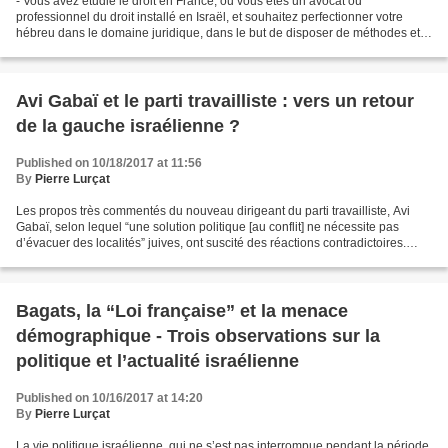
- Vous avez étudié le droit en France, ou vous êtes un avocat ou
professionnel du droit installé en Israël, et souhaitez perfectionner votre
hébreu dans le domaine juridique, dans le but de disposer de méthodes et
d’outils pour réussir les examens d’équivalence...
Avi Gabaï et le parti travailliste : vers un retour
de la gauche israélienne ?
Published on 10/18/2017 at 11:56
By
Pierre Lurçat
Les propos très commentés du nouveau dirigeant du parti travailliste, Avi
Gabaï, selon lequel “une solution politique [au conflit] ne nécessite pas
d’évacuer des localités” juives, ont suscité des réactions contradictoires.
Comme le fait remarquer ce...
Bagats, la “Loi française” et la menace
démographique - Trois observations sur la
politique et l’actualité israélienne
Published on 10/16/2017 at 14:20
By
Pierre Lurçat
La vie politique israélienne, qui ne s’est pas interrompue pendant la période