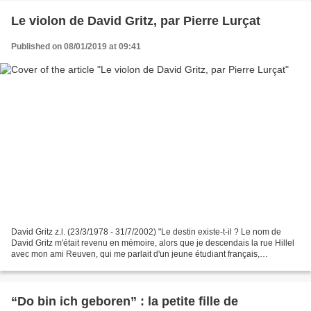
Le violon de David Gritz, par Pierre Lurçat
Published on 08/01/2019 at 09:41
David Gritz z.l. (23/3/1978 - 31/7/2002) "Le destin existe-t-il ? Le nom de
David Gritz m'était revenu en mémoire, alors que je descendais la rue Hillel
avec mon ami Reuven, qui me parlait d'un jeune étudiant français,
grièvement blessé dans l'attentat...
“Do bin ich geboren” : la petite fille de