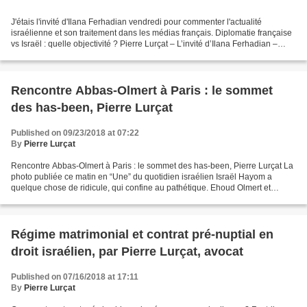
J'étais l'invité d'Ilana Ferhadian vendredi pour commenter l'actualité
israélienne et son traitement dans les médias français. Diplomatie française
vs Israël : quelle objectivité ? Pierre Lurçat – L’invité d’Ilana Ferhadian –
Radio J
Rencontre Abbas-Olmert à Paris : le sommet
des has-been, Pierre Lurçat
Published on 09/23/2018 at 07:22
By
Pierre Lurçat
Rencontre Abbas-Olmert à Paris : le sommet des has-been, Pierre Lurçat La
photo publiée ce matin en “Une” du quotidien israélien Israël Hayom a
quelque chose de ridicule, qui confine au pathétique. Ehoud Olmert et
Mahmoud Abbas posant devant les photographes,...
Régime matrimonial et contrat pré-nuptial en
droit israélien, par Pierre Lurçat, avocat
Published on 07/16/2018 at 17:11
By
Pierre Lurçat