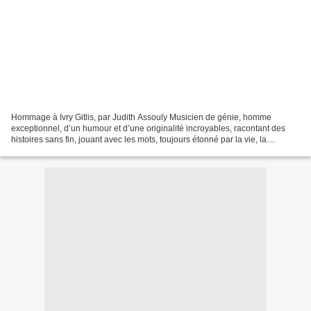
Hommage à Ivry Gitlis, par Judith Assouly Musicien de génie, homme
exceptionnel, d’un humour et d’une originalité incroyables, racontant des
histoires sans fin, jouant avec les mots, toujours étonné par la vie, la
musique... J’ai eu la chance de le rencontrer...