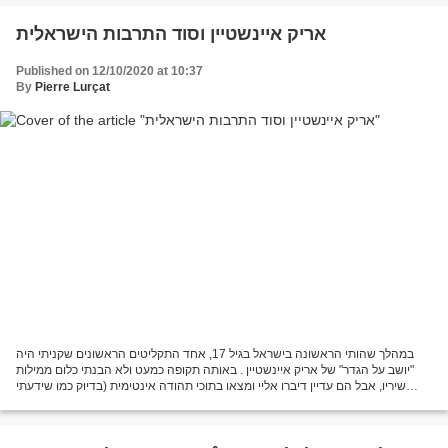
אריק איינשטיין וסוד התרבות הישראלית
Published on 12/10/2020 at 10:37
By
Pierre Lurçat
במהלך שהותי הראשונה בישראל בגיל 17, אחד התקליטים הראשונים שקניתי היה
"יושב על הגדר" של אריק איינשטיין . באותה תקופה כמעט ולא הבנתי כלום ממילות
שיריו, אבל הם עדיין דיברו אליי ומצאו בתוכי תהודה אינטימית (בדיוק כמו שידעתי
שהמדינה הזאת היא שלי, הרבה לפני...