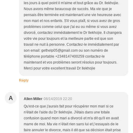
les jours à quel point il m'aime et tout grâce au Dr. Ilekhojie.
Nous avons même beaucoup de succès. Ma vie que je
pensais être terminée est maintenant une vie heureuse avec
mon mari et nos enfants. S'il vous plaît, si vous avez de gros
problèmes comme celui que j'ai eu ou même si vous avez
divorcé, contactez immédiatement le Dr Ilekhojie. Il changera
votre vie pour toujours et la meilleure partie est que son
travail ne nuit à personne. Contactez-le immédiatement par
son email: gethelp05@gmail.com ou son numéro de
téléphone portable +2348147400259 contactez-le
maintenant et vos problèmes seront résolus pour toujours.
Merci pour votre excellent travail Dr Ilekhojie
Reply
A
Allen Miller
08/14/2019 22:20
Qu'est-ce que j'aurais fait pour récupérer mon mari si ce
n'était de l'aide du Dr Ilekhojie. J'étais dans une totale
confusion quand mon mari a divorcé et m'a dit qu'il en avait
marre de moi. Ma vie n’était rien sans lui et j’essayais de le
faire annuler le divorce, mais il dit que sa décision était prise