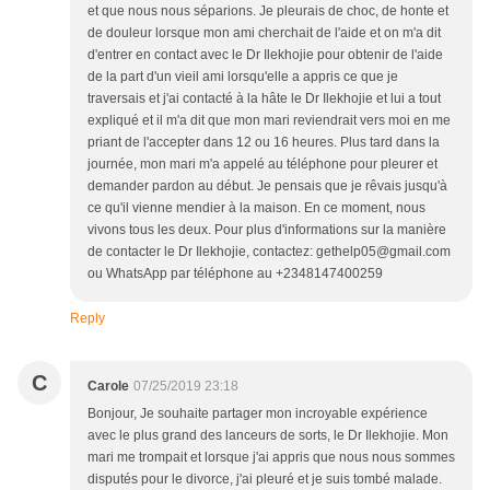
et que nous nous séparions. Je pleurais de choc, de honte et
de douleur lorsque mon ami cherchait de l'aide et on m'a dit
d'entrer en contact avec le Dr Ilekhojie pour obtenir de l'aide
de la part d'un vieil ami lorsqu'elle a appris ce que je
traversais et j'ai contacté à la hâte le Dr Ilekhojie et lui a tout
expliqué et il m'a dit que mon mari reviendrait vers moi en me
priant de l'accepter dans 12 ou 16 heures. Plus tard dans la
journée, mon mari m'a appelé au téléphone pour pleurer et
demander pardon au début. Je pensais que je rêvais jusqu'à
ce qu'il vienne mendier à la maison. En ce moment, nous
vivons tous les deux. Pour plus d'informations sur la manière
de contacter le Dr Ilekhojie, contactez: gethelp05@gmail.com
ou WhatsApp par téléphone au +2348147400259
Reply
C
Carole
07/25/2019 23:18
Bonjour, Je souhaite partager mon incroyable expérience
avec le plus grand des lanceurs de sorts, le Dr Ilekhojie. Mon
mari me trompait et lorsque j'ai appris que nous nous sommes
disputés pour le divorce, j'ai pleuré et je suis tombé malade.