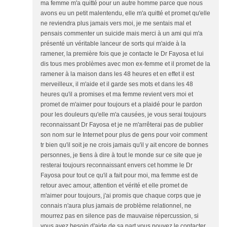
ma femme m'a quitté pour un autre homme parce que nous
avons eu un petit malentendu, elle m'a quitté et promet qu'elle
ne reviendra plus jamais vers moi, je me sentais mal et
pensais commenter un suicide mais merci à un ami qui m'a
présenté un véritable lanceur de sorts qui m'aide à la
ramener, la première fois que je contacte le Dr Fayosa et lui
dis tous mes problèmes avec mon ex-femme et il promet de la
ramener à la maison dans les 48 heures et en effet il est
merveilleux, il m'aide et il garde ses mots et dans les 48
heures qu'il a promises et ma femme revient vers moi et
promet de m'aimer pour toujours et a plaidé pour le pardon
pour les douleurs qu'elle m'a causées, je vous serai toujours
reconnaissant Dr Fayosa et je ne m'arrêterai pas de publier
son nom sur le Internet pour plus de gens pour voir comment
tr bien qu'il soit je ne crois jamais qu'il y ait encore de bonnes
personnes, je tiens à dire à tout le monde sur ce site que je
resterai toujours reconnaissant envers cet homme le Dr
Fayosa pour tout ce qu'il a fait pour moi, ma femme est de
retour avec amour, attention et vérité et elle promet de
m'aimer pour toujours, j'ai promis que chaque corps que je
connais n'aura plus jamais de problème relationnel, ne
mourrez pas en silence pas de mauvaise répercussion, si
vous avez besoin d'aide de sa part vous pouvez le contacter