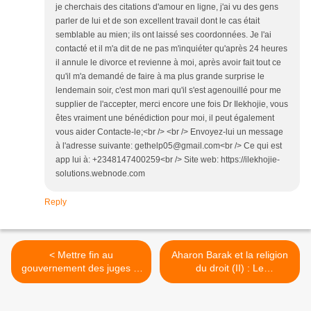
je cherchais des citations d'amour en ligne, j'ai vu des gens
parler de lui et de son excellent travail dont le cas était
semblable au mien; ils ont laissé ses coordonnées. Je l'ai
contacté et il m'a dit de ne pas m'inquiéter qu'après 24 heures
il annule le divorce et revienne à moi, après avoir fait tout ce
qu'il m'a demandé de faire à ma plus grande surprise le
lendemain soir, c'est mon mari qu'il s'est agenouillé pour me
supplier de l'accepter, merci encore une fois Dr Ilekhojie, vous
êtes vraiment une bénédiction pour moi, il peut également
vous aider Contacte-le;<br /> <br /> Envoyez-lui un message
à l'adresse suivante: gethelp05@gmail.com<br /> Ce qui est
app lui à: +2348147400259<br /> Site web: https://ilekhojie-
solutions.webnode.com
Reply
< Mettre fin au
Aharon Barak et la religion
gouvernement des juges et
du droit (II) : Le
rendre le pouvoir au peuple
fondamentalisme juridique
israélien, Pierre Lurçat
au cœur du débat politique
israélien actuel, Pierre