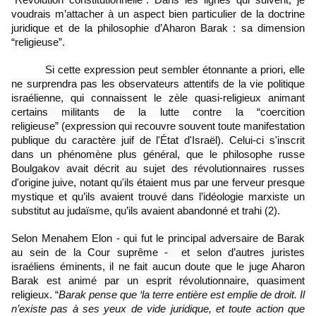
“Révolution constitutionnelle”. Dans les lignes qui suivent, je 
voudrais m’attacher à un aspect bien particulier de la doctrine 
juridique et de la philosophie d’Aharon Barak : sa dimension 
“religieuse”.
Si cette expression peut sembler étonnante a priori, elle 
ne surprendra pas les observateurs attentifs de la vie politique 
israélienne, qui connaissent le zèle quasi-religieux animant 
certains militants de la lutte contre la “coercition 
religieuse”
(expression qui recouvre souvent toute manifestation 
publique du caractère juif de l'État d'Israël)
. Celui-ci s'inscrit 
dans un phénomène plus général, que le philosophe russe 
Boulgakov avait décrit au sujet des révolutionnaires russes 
d'origine juive, notant qu'ils étaient mus par une ferveur presque 
mystique et qu’ils avaient trouvé dans l’idéologie marxiste un 
substitut au judaïsme, qu’ils avaient abandonné et trahi (2).
Selon Menahem Elon - qui fut le principal adversaire de Barak 
au sein de la Cour suprême -  et selon d’autres juristes 
israéliens éminents, il ne fait aucun doute que le juge Aharon 
Barak est animé par un esprit révolutionnaire, quasiment 
religieux. “
Barak pense que ‘la terre entière est emplie de droit. Il 
n’existe pas à ses yeux de vide juridique, et toute action que 