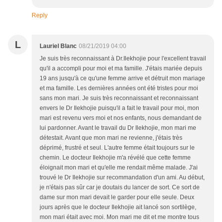
Reply
L
Lauriel Blanc
08/21/2019 04:00
Je suis très reconnaissant à Dr.Ilekhojie pour l'excellent travail
qu'il a accompli pour moi et ma famille. J'étais mariée depuis
19 ans jusqu'à ce qu'une femme arrive et détruit mon mariage
et ma famille. Les dernières années ont été tristes pour moi
sans mon mari. Je suis très reconnaissant et reconnaissant
envers le Dr Ilekhojie puisqu'il a fait le travail pour moi, mon
mari est revenu vers moi et nos enfants, nous demandant de
lui pardonner. Avant le travail du Dr Ilekhojie, mon mari me
détestait. Avant que mon mari ne revienne, j'étais très
déprimé, frustré et seul. L'autre femme était toujours sur le
chemin. Le docteur Ilekhojie m'a révélé que cette femme
éloignait mon mari et qu'elle me rendait même malade. J'ai
trouvé le Dr Ilekhojie sur recommandation d'un ami. Au début,
je n'étais pas sûr car je doutais du lancer de sort. Ce sort de
dame sur mon mari devait le garder pour elle seule. Deux
jours après que le docteur Ilekhojie ait lancé son sortilège,
mon mari était avec moi. Mon mari me dit et me montre tous