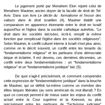
Le jugement porté par Menahem Elon rejoint celui de 
Menahem Mautner, ancien doyen de la faculté de droit de Tel-
Aviv. Dans son livre 
Le déclin du  formalisme et l’essor des 
valeurs dans le droit israélien 
(4)
, 
Mautner établit une 
comparaison en apparence étonnante entre le droit en Israël 
aujourd’hui et l’église dans la société catholique autrefois. “
Le 
droit dans les sociétés laïcisées, 
écrit-il,
 remplit la même 
fonction que remplissait l’église dans les sociétés religieuses
”. 
Selon Mautner, le conflit culturel interne à Israël n’est plus ainsi, 
comme on le décrit souvent, un conflit entre les tenants du 
“fondamentalisme religieux” et les partisans d’une démocratie 
laïque et éclairée. Il est devenu, ces dernières décennies, un 
conflit entre deux fondamentalismes : un “fondamentalisme 
religieux” et un “fondamentalisme juridique” laïc (5).
De quoi s’agit-il précisément, et comment comprendre 
cette expression de “fondamentalisme juridique” dans la bouche 
de Mautner, qui se définit lui-même comme un membre des 
élites laïques libérales (au sens américain du mot 
liberal
) ? En 
quoi ce concept permet-il de mieux saisir les enjeux du conflit 
actuel entre la Cour suprême et la Knesset, ou plus 
précisément entre les partisans de “l’activisme judiciaire” 