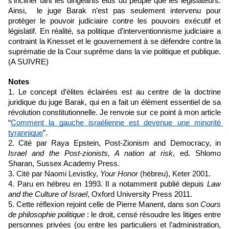
s’incliner tant les dirigeants élus du peuple que les législateurs. 
Ainsi,  le juge Barak n’est pas seulement intervenu pour 
protéger le pouvoir judiciaire contre les pouvoirs exécutif et 
législatif. En réalité, sa politique d’interventionnisme judiciaire a 
contraint la Knesset et le gouvernement à se défendre contre la 
suprématie de la Cour suprême dans la vie politique et publique. 
(A SUIVRE)
Notes
1. Le concept d’élites éclairées est au centre de la doctrine 
juridique du juge Barak, qui en a fait un élément essentiel de sa 
révolution constitutionnelle. Je renvoie sur ce point à mon article 
“
Comment la gauche israélienne est devenue une minorité 
tyrannique
”.
2. Cité par Raya Epstein, Post-Zionism and Democracy, in 
Israel and the Post-zionists, A nation at risk
, ed. Shlomo 
Sharan, Sussex Academy Press.
3. Cité par Naomi Levistky, 
Your Honor
 (hébreu), Keter 2001.
4. Paru en hébreu en 1993. Il a notamment publié depuis 
Law 
and the Culture of Israel
, Oxford University Press 2011.
5. Cette réflexion rejoint celle de Pierre Manent, dans son 
Cours 
de philosophie politique
 : le droit, censé résoudre les litiges entre 
personnes privées (ou entre les particuliers et l’administration, 