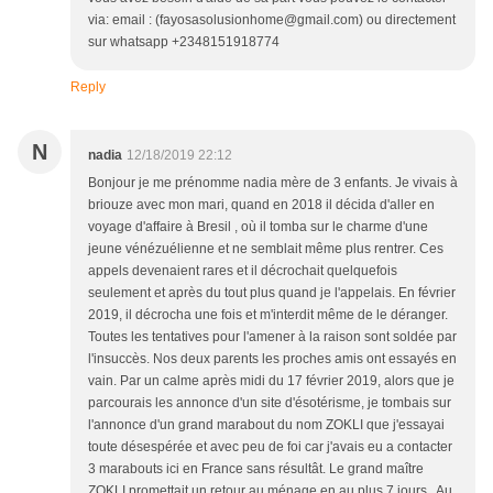
via: email : (fayosasolusionhome@gmail.com) ou directement
sur whatsapp +2348151918774
Reply
N
nadia
12/18/2019 22:12
Bonjour je me prénomme nadia mère de 3 enfants. Je vivais à
briouze avec mon mari, quand en 2018 il décida d'aller en
voyage d'affaire à Bresil , où il tomba sur le charme d'une
jeune vénézuélienne et ne semblait même plus rentrer. Ces
appels devenaient rares et il décrochait quelquefois
seulement et après du tout plus quand je l'appelais. En février
2019, il décrocha une fois et m'interdit même de le déranger.
Toutes les tentatives pour l'amener à la raison sont soldée par
l'insuccès. Nos deux parents les proches amis ont essayés en
vain. Par un calme après midi du 17 février 2019, alors que je
parcourais les annonce d'un site d'ésotérisme, je tombais sur
l'annonce d'un grand marabout du nom ZOKLI que j'essayai
toute désespérée et avec peu de foi car j'avais eu a contacter
3 marabouts ici en France sans résultât. Le grand maître
ZOKLI promettait un retour au ménage en au plus 7 jours . Au