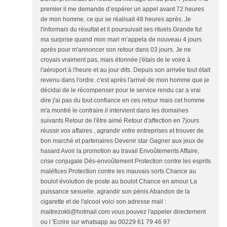
premier il me demande d’espérer un appel avant 72 heures
de mon homme, ce qui se réalisait 48 heures après. Je
l'informais du résultat et il poursuivait ses rituels.Grande fut
ma surprise quand mon mari m’appela de nouveau 4 jours
après pour m'annoncer son retour dans 03 jours. Je ne
croyais vraiment pas, mais étonnée j'étais de le voire à
l'aéroport à l'heure et au jour dits. Depuis son arrivée tout était
revenu dans l'ordre. c'est après l'arrivé de mon homme que je
décidai de le récompenser pour le service rendu car a vrai
dire j'ai pas du tout confiance en ces retour mais cet homme
m'a montré le contraire.il intervient dans les domaines
suivants Retour de l'être aimé Retour d'affection en 7jours
réussir vos affaires , agrandir votre entreprises et trouver de
bon marché et partenaires Devenir star Gagner aux jeux de
hasard Avoir la promotion au travail Envoûtements Affaire,
crise conjugale Dés-envoûtement Protection contre les esprits
maléfices Protection contre les mauvais sorts Chance au
boulot évolution de poste au boulot Chance en amour La
puissance sexuelle. agrandir son pénis Abandon de la
cigarette et de l'alcool voici son adresse mail :
maitrezokli@hotmail.com vous pouvez l'appeler directement
ou l 'Ecrire sur whatsapp au 00229 61 79 46 97