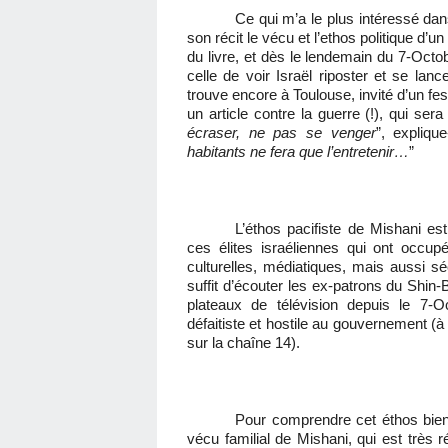
Ce qui m’a le plus intéressé dan
son récit le vécu et l’ethos politique d’u
du livre, et dès le lendemain du 7-Octob
celle de voir Israël riposter et se lan
trouve encore à Toulouse, invité d’un fe
un article contre la guerre (!), qui ser
écraser, ne pas se venger
”, explique
habitants ne fera que l’entretenir…
”
L’éthos pacifiste de Mishani est
ces élites israéliennes qui ont occup
culturelles, médiatiques, mais aussi séc
suffit d’écouter les ex-patrons du Shin-
plateaux de télévision depuis le 7-Oc
défaitiste et hostile au gouvernement (à
sur la chaîne 14).
Pour comprendre cet éthos bien pa
vécu familial de Mishani, qui est très 