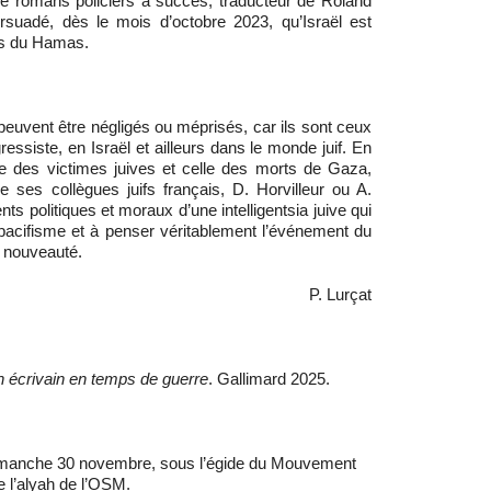
 de romans policiers à succès, traducteur de Roland
rsuadé, dès le mois d’octobre 2023, qu’Israël est
mes du Hamas.
nt être négligés ou méprisés, car ils sont ceux
gressiste, en Israël et ailleurs dans le monde juif. En
e des victimes juives et celle des morts de Gaza,
 de ses collègues juifs français, D. Horvilleur ou A.
nts politiques et moraux d’une intelligentsia juive qui
 pacifisme et à penser véritablement l’événement du
a nouveauté.
P. Lurçat
un écrivain en temps de guerre
. Gallimard 2025.
dimanche 30 novembre, sous l’égide du Mouvement
e l’alyah de l’OSM.