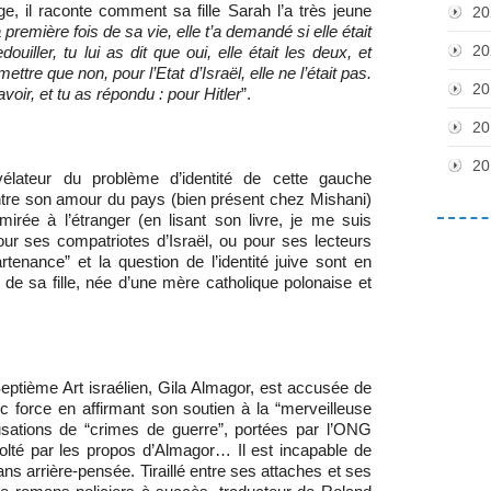
, il raconte comment sa fille Sarah l’a très jeune
20
 première fois de sa vie, elle t’a demandé si elle était
20
ller, tu lui as dit que oui, elle était les deux, et
ettre que non, pour l’Etat d’Israël, elle ne l’était pas.
20
avoir, et tu as répondu : pour Hitler
”.
20
20
élateur du problème d’identité de cette gauche
 entre son amour du pays (bien présent chez Mishani)
irée à l’étranger (en lisant son livre, je me suis
ur ses compatriotes d’Israël, ou pour ses lecteurs
enance” et la question de l’identité juive sont en
ue de sa fille, née d’une mère catholique polonaise et
ème Art israélien, Gila Almagor, est accusée de
c force en affirmant son soutien à la “merveilleuse
cusations de “crimes de guerre”, portées par l’ONG
volté par les propos d’Almagor… Il est incapable de
ans arrière-pensée. Tiraillé entre ses attaches et ses