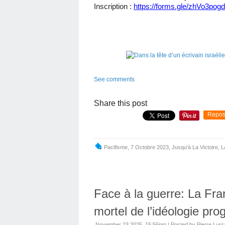
Inscription :
https://forms.gle/zhVo3po
See comments
Share this post
Repos
Pacifisme
,
7 Octobre 2023
,
Jusqu'à La Victoire, 
Face à la guerre: La Fran
mortel de l’idéologie pro
November 23 2025, 15:56pm
|
Posted by Pierre Lurç