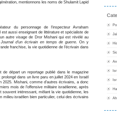
e génération, mentionnons les noms de Shulamit Lapid
Cate
Po
éateur du personnage de l’inspecteur Avraham
Il est aussi enseignant de littérature et spécialiste de
Ja
t un autre visage de Dror Mishani qui est révélé au
é
Journal d’un écrivain en temps de guerre.
On y
Hi
nde franchise, la vie quotidienne de l’écrivain dans
Si
An
Is
nt de départ un reportage publié dans le magazine
 prolongé dans un livre paru en juillet 2024 en Israël
Is
en 2025. Mishani, comme d’autres écrivains, a donc
iers mois de l’offensive militaire israélienne, après
H
 souvent intéressant, mêlant la vie quotidienne, les
n milieu israélien bien particulier, celui des écrivains
Ah