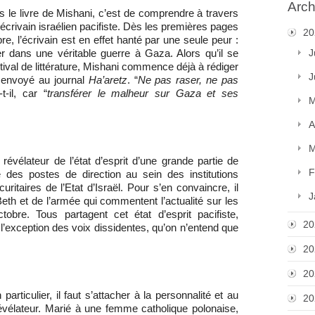
Arch
s le livre de Mishani, c’est de comprendre à travers
n écrivain israélien pacifiste. Dès les premières pages
20
re, l’écrivain est en effet hanté par une seule peur :
J
cer dans une véritable guerre à Gaza. Alors qu’il se
stival de littérature, Mishani commence déjà à rédiger
J
a envoyé au journal
Ha’aretz
. “
Ne pas raser, ne pas
-t-il, car “
transférer le malheur sur Gaza et ses
M
A
M
 révélateur de l’état d’esprit d’une grande partie de
F
é des postes de direction au sein des institutions
uritaires de l’Etat d’Israël. Pour s’en convaincre, il
J
Beth et de l’armée qui commentent l’actualité sur les
tobre. Tous partagent cet état d’esprit pacifiste,
20
 l’exception des voix dissidentes, qu’on n’entend que
20
20
rticulier, il faut s’attacher à la personnalité et au
20
révélateur. Marié à une femme catholique polonaise,