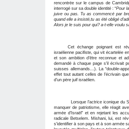
rencontrée sur le campus de Cambridge
interrogé sur sa double identité : “
Pour la
juive ou pas. Tu as commencé par bredoui
quand elle a insisté,tu as été obligé d’adm
Alors je le suis pour qui? a-t-elle voulu s
Cet échange poignant est rév
israélienne pacifiste, qui vit écartelée
et son ambition d’être reconnue et adm
demandé à chaque page s’il écrivait po
suisses allemands…). La “double-appart
effet tout autant celles de l’écrivain q
d’un père juif israélien.
Lorsque l’actrice iconique du Septi
manquer de patriotisme, elle réagit ave
armée d’Israël” et en rejetant les ac
radicale Betselem. Mishani, lui, est ré
s’identifier à son pays et à son armée s