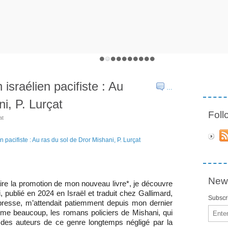
 israélien pacifiste : Au
…
i, P. Lurçat
Fol
at
News
re la promotion de mon nouveau livre*, je découvre
i, publié en 2024 en Israël et traduit chez Gallimard,
Subscri
 presse, m’attendait patiemment depuis mon dernier
Email
omme beaucoup, les romans policiers de Mishani, qui
” des auteurs de ce genre longtemps négligé par la