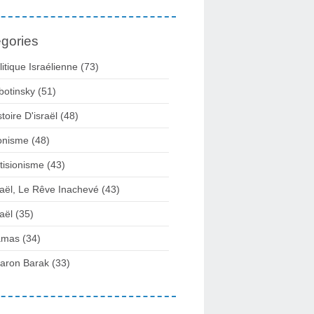
gories
litique Israélienne
(73)
botinsky
(51)
stoire D'israël
(48)
onisme
(48)
tisionisme
(43)
raël, Le Rêve Inachevé
(43)
raël
(35)
amas
(34)
aron Barak
(33)