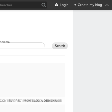
Login
+
Create my blog
sionisme.
RAPPEL - MON BLOG A DÉMÉNAGÉ!