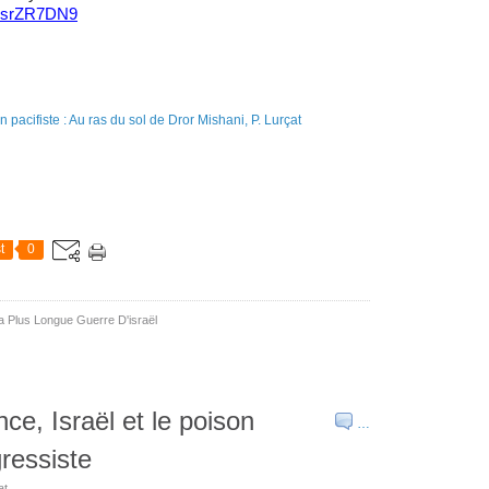
gdsrZR7DN9
t
0
La Plus Longue Guerre D'israël
ce, Israël et le poison
…
gressiste
at