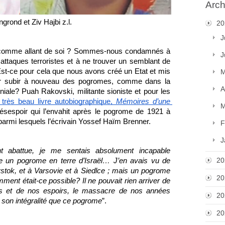
Arch
grond et Ziv Hajbi z.l.
20
J
é comme allant de soi ? Sommes-nous condamnés à 
J
taques terroristes et à ne trouver un semblant de 
Est-ce pour cela que nous avons créé un Etat et mis 
M
pour subir à nouveau des pogromes, comme dans la 
A
iale? Puah Rakovski, militante sioniste et pour les 
 très beau livre autobiographique, 
Mémoires d’une 
M
ésespoir qui l’envahit après le pogrome de 1921 à 
, parmi lesquels l’écrivain Yossef Haïm Brenner. 
F
J
t abattue, je me sentais absolument incapable 
20
re un pogrome en terre d’Israël… J’en avais vu de 
stok, et à Varsovie et à Siedlce ; mais un pogrome 
20
mment était-ce possible? Il ne pouvait rien arriver de 
es et de nos espoirs, le massacre de nos années 
20
 son intégralité que ce pogrome
”.
20