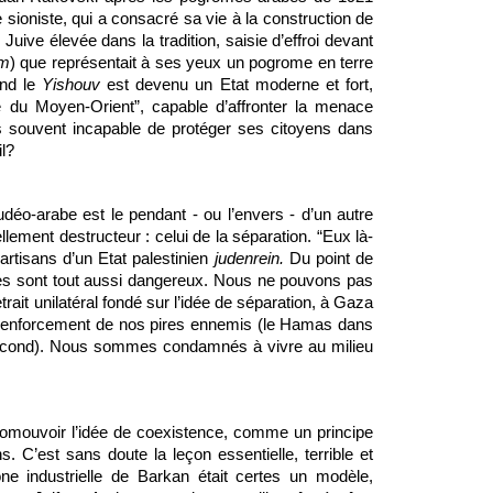
sioniste, qui a consacré sa vie à la construction de 
 Juive élevée dans la tradition, saisie d’effroi devant 
em
) que représentait à ses yeux un pogrome en terre 
nd le 
Yishouv
 est devenu un Etat moderne et fort, 
 du Moyen-Orient”, capable d’affronter la menace 
is souvent incapable de protéger ses citoyens dans 
il?
déo-arabe est le pendant - ou l’envers - d’un autre 
lement destructeur : celui de la séparation. “Eux là-
rtisans d’un Etat palestinien 
judenrein.
 Du point de 
thes sont tout aussi dangereux. Nous ne pouvons pas 
ait unilatéral fondé sur l’idée de séparation, à Gaza 
 renforcement de nos pires ennemis (le Hamas dans 
second). Nous sommes condamnés à vivre au milieu 
mouvoir l’idée de coexistence, comme un principe 
s. C’est sans doute la leçon essentielle, terrible et 
ne industrielle de Barkan était certes un modèle, 