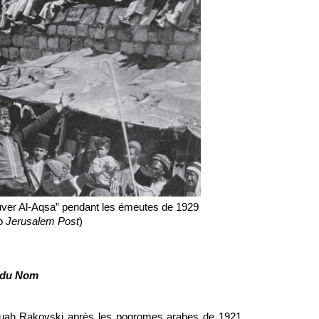
auver Al-Aqsa” pendant les émeutes de 1929 
o 
Jerusalem Post
)
n du Nom
Puah Rakovski après les pogromes arabes de 1921 