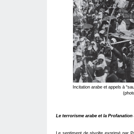
Incitation arabe et appels à “s
(phot
Le terrorisme arabe et la Profanatio
Le sentiment de révolte exprimé par 