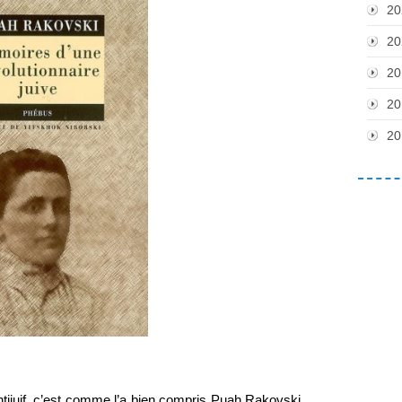
20
20
20
20
20
tijuif, c’est comme l’a bien compris Puah Rakovski, 