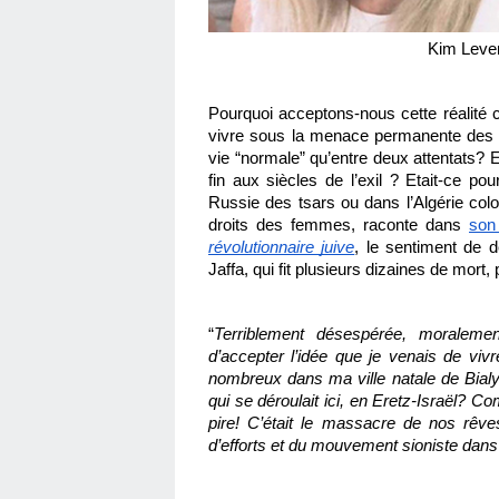
Kim Leven
Pourquoi acceptons-nous cette réalit
vivre sous la menace permanente des at
vie “normale” qu’entre deux attentats? 
fin aux siècles de l’exil ? Etait-ce 
Russie des tsars ou dans l’Algérie colon
droits des femmes, raconte dans 
son
révolutionnaire juive
, le sentiment de d
Jaffa, qui fit plusieurs dizaines de mort
“
Terriblement désespérée, moralemen
d’accepter l’idée que je venais de viv
nombreux dans ma ville natale de Bialy
qui se déroulait ici, en Eretz-Israël? Co
pire! C’était le massacre de nos rêv
d’efforts et du mouvement sioniste dans