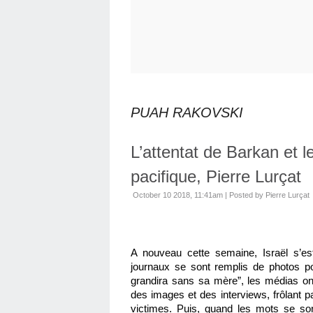
PUAH RAKOVSKI
L’attentat de Barkan et 
pacifique, Pierre Lurçat
October 10 2018, 11:41am
|
Posted by Pierre Lurçat
A nouveau cette semaine, Israël s’est 
journaux se sont remplis de photos poi
grandira sans sa mère”, les médias ont
des images et des interviews, frôlant pa
victimes. Puis, quand les mots se sont 