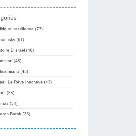
gories
litique Israélienne
(73)
botinsky
(51)
stoire D'israël
(48)
onisme
(48)
tisionisme
(43)
raël, Le Rêve Inachevé
(43)
raël
(35)
amas
(34)
aron Barak
(33)