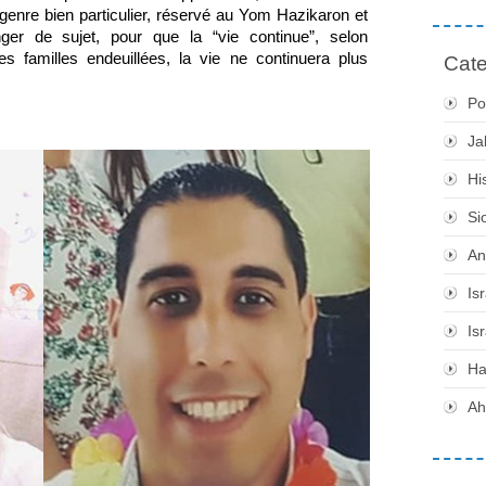
enre bien particulier, réservé au Yom Hazikaron et 
ger de sujet, pour que la “vie continue”, selon 
 familles endeuillées, la vie ne continuera plus 
Cate
Po
Ja
Hi
Si
An
Is
Is
H
Ah