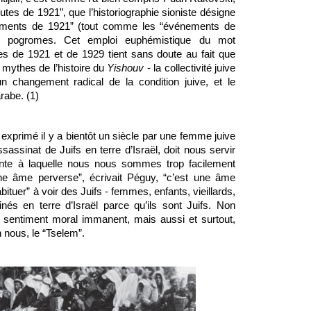
tes de 1921”, que l’historiographie sioniste désigne 
ements de 1921” (tout comme les “événements de 
es pogromes. Cet emploi euphémistique du mot 
s de 1921 et de 1929 tient sans doute au fait que 
 mythes de l’histoire du 
Yishouv 
- la collectivité juive 
un changement radical de la condition juive, et le 
rabe. (1)
exprimé il y a bientôt un siècle par une femme juive 
ssassinat de Juifs en terre d’Israël, doit nous servir 
eante à laquelle nous nous sommes trop facilement 
une âme perverse”, écrivait Péguy, “c’est une âme 
bituer” à voir des Juifs - femmes, enfants, vieillards, 
nés en terre d’Israël parce qu’ils sont Juifs. Non 
 sentiment moral immanent, mais aussi et surtout, 
n nous, le “Tselem”.