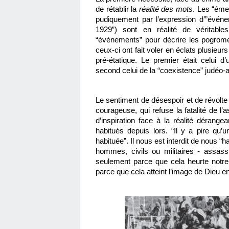
de rétablir la 
réalité des mots
. Les “émeu
pudiquement par l’expression d’”évén
1929”) sont en réalité de véritabl
“événements” pour décrire les pogrome
ceux-ci ont fait voler en éclats plusieurs
pré-étatique. Le premier était celui d’
second celui de la “coexistence” judéo-a
Le sentiment de désespoir et de révolte 
courageuse, qui refuse la fatalité de l’a
d’inspiration face à la réalité dérang
habitués depuis lors. “Il y a pire qu’
habituée”. Il nous est interdit de nous “ha
hommes, civils ou militaires - assassi
seulement parce que cela heurte notre
parce que cela atteint l’image de Dieu e