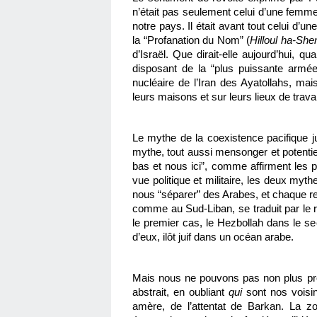
n’était pas seulement celui d’une femme 
notre pays. Il était avant tout celui d’une
la “Profanation du Nom” (
Hilloul ha-Sh
d’Israël. 
Que dirait-elle aujourd’hui, qua
disposant de la “plus puissante armée
nucléaire de l’Iran des Ayatollahs, ma
leurs maisons et sur leurs lieux de trava
Le mythe de la coexistence pacifique ju
mythe, tout aussi mensonger et potentiel
bas et nous ici”, comme affirment les pa
vue politique et militaire, les deux my
nous “séparer” des Arabes, et chaque retr
comme au Sud-Liban, se traduit par le
le premier cas, le Hezbollah dans le 
d’eux, ilôt juif dans un océan arabe.
Mais nous ne pouvons pas non plus pro
abstrait, en oubliant 
qui
 sont nos voisin
amère, de l’attentat de Barkan. La zo