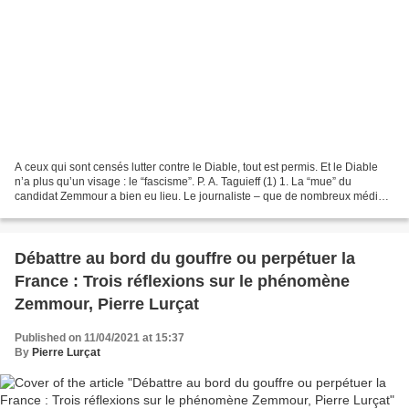
A ceux qui sont censés lutter contre le Diable, tout est permis. Et le Diable
n’a plus qu’un visage : le “fascisme”. P. A. Taguieff (1) 1. La “mue” du
candidat Zemmour a bien eu lieu. Le journaliste – que de nombreux médias
s’obstinent à qualifier de...
Débattre au bord du gouffre ou perpétuer la
France : Trois réflexions sur le phénomène
Zemmour, Pierre Lurçat
Published on 11/04/2021 at 15:37
By
Pierre Lurçat