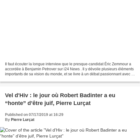
Il faut écouter la longue interview que le presque-candidat Éric Zemmour a
accordée à Benjamin Petrover sur i24 News . Il y dévoile plusieurs éléments
importants de sa vision du monde, et se livre à un débat passionnant avec le
philosophe Alain Finkielkraut....
Vel d'Hiv : le jour où Robert Badinter a eu
“honte” d’être juif, Pierre Lurçat
Published on 07/17/2019 at 16:29
By
Pierre Lurçat