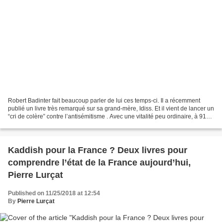
Robert Badinter fait beaucoup parler de lui ces temps-ci. Il a récemment
publié un livre très remarqué sur sa grand-mère, Idiss. Et il vient de lancer un
“cri de colère” contre l’antisémitisme . Avec une vitalité peu ordinaire, à 91
ans, M. Badinter découvre...
Kaddish pour la France ? Deux livres pour
comprendre l’état de la France aujourd’hui,
Pierre Lurçat
Published on 11/25/2018 at 12:54
By
Pierre Lurçat