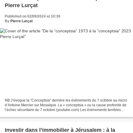
Pierre Lurçat
Published on 02/09/2024 at 10:38
By
Pierre Lurçat
NB J’évoque la “Conceptsia” derrière les événements du 7 octobre au micro
d’Antoine Mercier sur Mosaïque. La « conceptsia » ou la cause profonde de
l’échec sécuritaire du 7 octobre (youtube.com) Les événements terribles
survenus le samedi matin du 6 octobre...
Investir dans l’immobilier à Jérusalem : à la