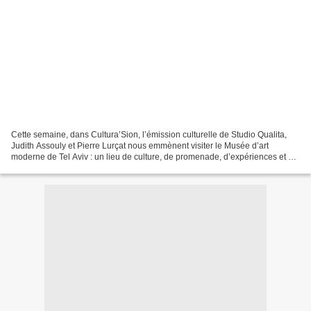
Cette semaine, dans Cultura’Sion, l’émission culturelle de Studio Qualita,
Judith Assouly et Pierre Lurçat nous emmènent visiter le Musée d’art
moderne de Tel Aviv : un lieu de culture, de promenade, d’expériences et de
réflexion… A REGARDER ICI http...