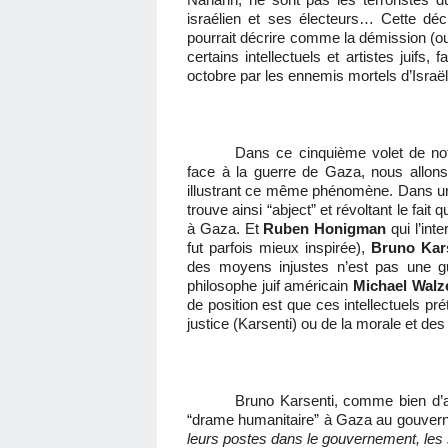
israélien et ses électeurs… Cette déc
pourrait décrire comme la démission (o
certains intellectuels et artistes juifs,
octobre par les ennemis mortels d’Israël
Dans ce cinquième volet de notre
face à la guerre de Gaza, nous allons
illustrant ce même phénomène. Dans u
trouve ainsi “abject” et révoltant le fait
à Gaza. Et
Ruben Honigman
qui l’in
fut parfois mieux inspirée),
Bruno Kar
des moyens injustes n’est pas une guer
philosophe juif américain
Michael Walz
de position est que ces intellectuels pr
justice (Karsenti) ou de la morale et des 
Bruno Karsenti, comme bien d’aut
“drame humanitaire” à Gaza au gouvernem
leurs postes dans le gouvernement, les s