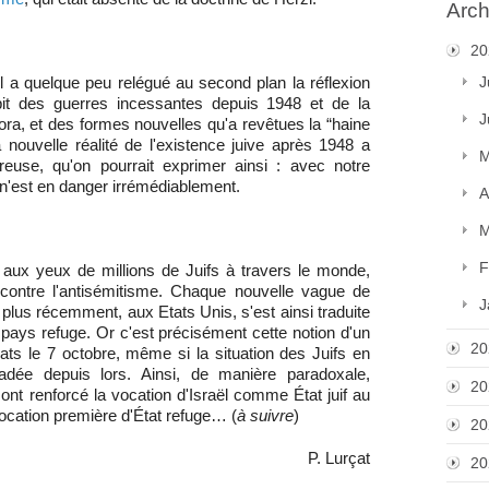
Arch
20
J
aël a quelque peu relégué au second plan la réflexion
épit des guerres incessantes depuis 1948 et de la
J
ora, et des formes nouvelles qu'a revêtues la “haine
 nouvelle réalité de l'existence juive après 1948 a
M
reuse, qu'on pourrait exprimer ainsi : avec notre
 n'est en danger irrémédiablement.
A
M
F
, aux yeux de millions de Juifs à travers le monde,
contre l'antisémitisme. Chaque nouvelle vague de
J
plus récemment, aux Etats Unis, s'est ainsi traduite
 pays refuge. Or c'est précisément cette notion d'un
20
ats le 7 octobre, même si la situation des Juifs en
adée depuis lors. Ainsi, de manière paradoxale,
20
ont renforcé la vocation d'Israël comme État juif au
 vocation première d'État refuge… (
à suivre
)
20
P. Lurçat
20