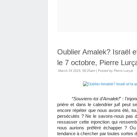
Oublier Amalek? Israël e
le 7 octobre, Pierre Lurç
March 24 2024, 08:25am
|
Posted by Pierre Lurçat
“
Souviens-toi d'Amalek!
” : l'inj
prière et dans le calendrier juif peut s
encore répéter que nous avons été, tout
persécutés ? Ne le savons-nous pas dep
ressasser cette injonction qui ressembl
nous aurions préféré échapper ? Ou 
tendance à chercher par toutes sortes de