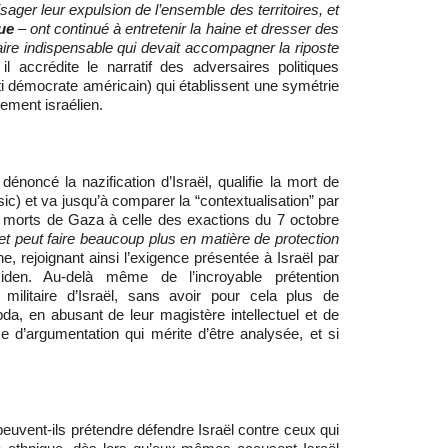
isager leur expulsion de l’ensemble des territoires, et
ue
– ont continué à entretenir la haine et dresser des
taire indispensable qui devait accompagner la riposte
 il accrédite le narratif des adversaires politiques
ti démocrate américain) qui établissent une symétrie
ement israélien.
dénoncé la nazification d’Israël, qualifie la mort de
(sic) et va jusqu’à comparer la “contextualisation” par
 morts de Gaza à celle des exactions du 7 octobre
t et peut faire beaucoup plus en matière de protection
e, rejoignant ainsi l’exigence présentée à Israël par
iden. Au-delà même de l’incroyable prétention
e militaire d’Israël, sans avoir pour cela plus de
a, en abusant de leur magistère intellectuel et de
me d’argumentation qui mérite d’être analysée, et si
peuvent-ils prétendre défendre Israël contre ceux qui