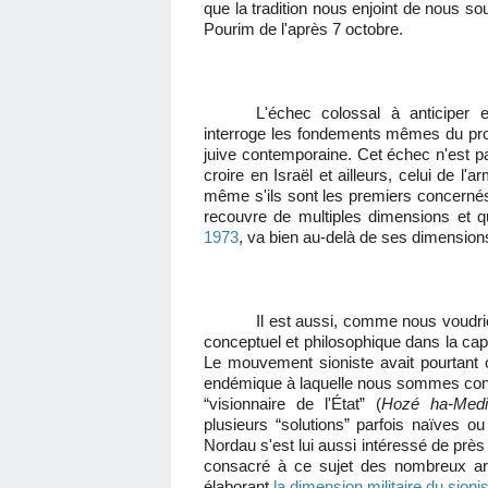
que la tradition nous enjoint de nous s
Pourim de l'après 7 octobre.
L'échec colossal à anticiper 
interroge les fondements mêmes du projet
juive contemporaine. Cet échec n'est p
croire en Israël et ailleurs, celui de l
même s'ils sont les premiers concernés e
recouvre de multiples dimensions et qu
1973
, va bien au-delà de ses dimensions 
Il est aussi, comme nous voudrio
conceptuel et philosophique dans la capa
Le mouvement sioniste avait pourtant cru
endémique à laquelle nous sommes confron
“visionnaire de l'État” (
Hozé ha-Medi
plusieurs “solutions” parfois naïves ou 
Nordau s'est lui aussi intéressé de près
consacré à ce sujet des nombreux art
élaborant
la dimension militaire du sion