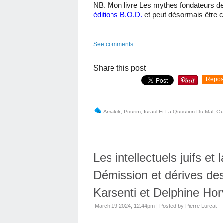
NB. Mon livre Les mythes fondateurs de 
éditions B.O.D.
et peut désormais être c
See comments
Share this post
Repos
Amalek
,
Pourim
,
Israël Et La Question Du Mal
,
Gu
Les intellectuels juifs et
Démission et dérives des 
Karsenti et Delphine Horv
March 19 2024, 12:44pm
|
Posted by Pierre Lurçat