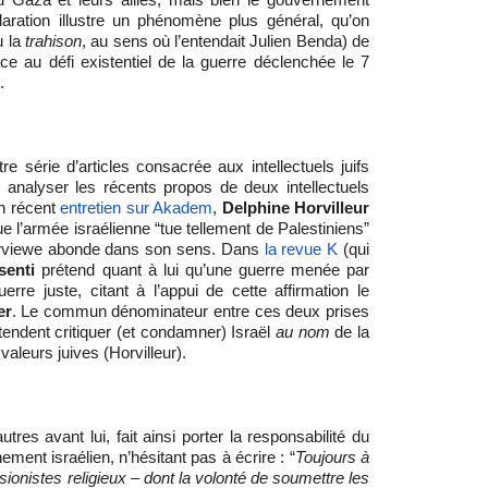
laration illustre un phénomène plus général, qu’on
u la
trahison
, au sens où l’entendait Julien Benda) de
 face au défi existentiel de la guerre déclenchée le 7
.
 série d’articles consacrée aux intellectuels juifs
 analyser les récents propos de deux intellectuels
n récent
entretien sur Akadem
,
Delphine Horvilleur
 que l’armée israélienne “tue tellement de Palestiniens”
terviewe abonde dans son sens. Dans
la revue K
(qui
senti
prétend quant à lui qu’une guerre menée par
re juste, citant à l’appui de cette affirmation le
er
. Le commun dénominateur entre ces deux prises
étendent critiquer (et condamner) Israël
au nom
de la
valeurs juives (Horvilleur).
res avant lui, fait ainsi porter la responsabilité du
ent israélien, n’hésitant pas à écrire : “
Toujours à
ionistes religieux – dont la volonté de soumettre les