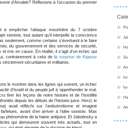
ouvenir d'Amalek? Réflexions à l'occasion du premier
Cate
Po
et à empêcher l'attaque meurtrière du 7 octobre
 sioniste, tout autant qu'il interpelle la conscience
Ja
as seulement, comme certains s'évertuent à le faire
'armée, du gouvernement et des services de sécurité,
Hi
t mis en cause. En réalité, il s'agit d'un échec qui
i, contrairement à celui de l
a surprise de Kippour
Si
strictement sécuritaires et militaires.
An
Is
ns le montrer dans les lignes qui suivent, un échec
Is
cité d'Israël et du peuple juif à 'appréhender le mal.
 tirer les leçons de notre histoire et de l'hostilité
H
tés depuis les débuts de l'histoire juive. Herzl, le
na
) avait réfléchi sur l'antisémitisme et imaginé
Ah
farfelues, avant d'en arriver à l'idée sioniste. Max
 au phénomène de la haine antijuive. Et Jabotinsky a
icles qui demeurent souvent très actuels, tout en
isme
, qui était absente de la doctrine de Herzl.