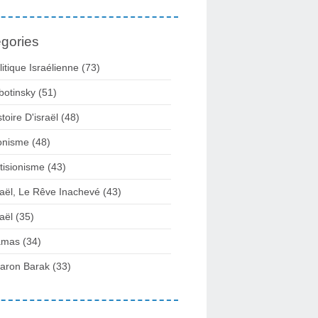
gories
litique Israélienne
(73)
botinsky
(51)
stoire D'israël
(48)
onisme
(48)
tisionisme
(43)
raël, Le Rêve Inachevé
(43)
raël
(35)
amas
(34)
aron Barak
(33)