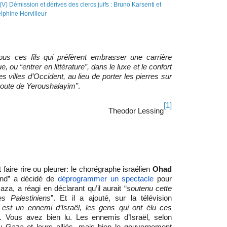
ous ces fils qui préfèrent embrasser une carrière
 ou “entrer en littérature”, dans le luxe et le confort
s villes d’Occident, au lieu de porter les pierres sur
route de Yeroushalayim”
.
[1]
Theodor Lessing
t faire rire ou pleurer: le chorégraphe israélien
Ohad
land” a décidé de
déprogrammer un spectacle
pour
Gaza, a réagi en déclarant qu’il aurait “
soutenu cette
les Palestiniens
”. Et il a ajouté, sur la télévision
est un ennemi d’Israël, les gens qui ont élu ces
”. Vous avez bien lu. Les ennemis d’Israël, selon
du Gaza et leurs alliés, mais bien le gouvernement