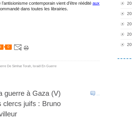
l’antisionisme contemporain vient d’être réédité
aux
20
ommandé dans toutes les librairies.
20
20
20
20
t
0
erre De Simhat Torah
,
Israël En Guerre
 la guerre à Gaza (V)
…
clercs juifs : Bruno
illeur