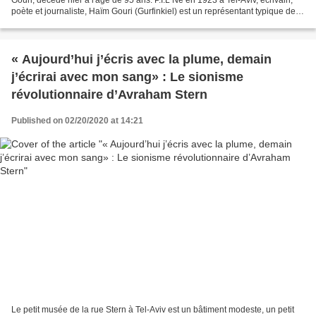
Gouri, décédé hier à l'âge de 95 ans. P.I.L Né en 1923 à Tel-Aviv, écrivain,
poète et journaliste, Haïm Gouri (Gurfinkiel) est un représentant typique de la
"génération du Palmah"....
« Aujourd’hui j’écris avec la plume, demain
j’écrirai avec mon sang» : Le sionisme
révolutionnaire d’Avraham Stern
Published on 02/20/2020 at 14:21
Le petit musée de la rue Stern à Tel-Aviv est un bâtiment modeste, un petit