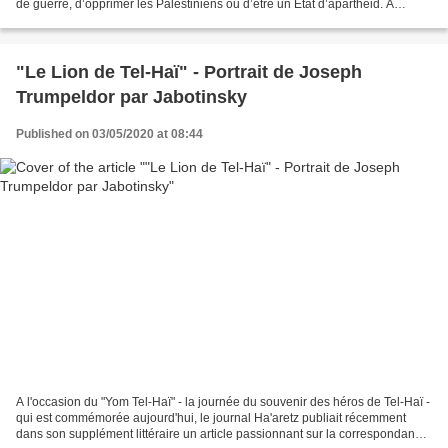
de guerre, d’opprimer les Palestiniens ou d’être un Etat d’apartheid. A
travers ces accusations multiples...
"Le Lion de Tel-Haï" - Portrait de Joseph
Trumpeldor par Jabotinsky
Published on 03/05/2020 at 08:44
A l'occasion du "Yom Tel-Haï" - la journée du souvenir des héros de Tel-Haï -
qui est commémorée aujourd'hui, le journal Ha'aretz publiait récemment
dans son supplément littéraire un article passionnant sur la correspondance