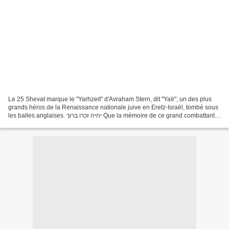
Le 25 Shevat marque le "Yarhzeit" d'Avraham Stern, dit "Yaïr", un des plus
grands héros de la Renaissance nationale juive en Eretz-Israël, tombé sous
les balles anglaises. יהיה זכרו בּרוך Que la mémoire de ce grand combattant
soit bénie! A l’occasion...