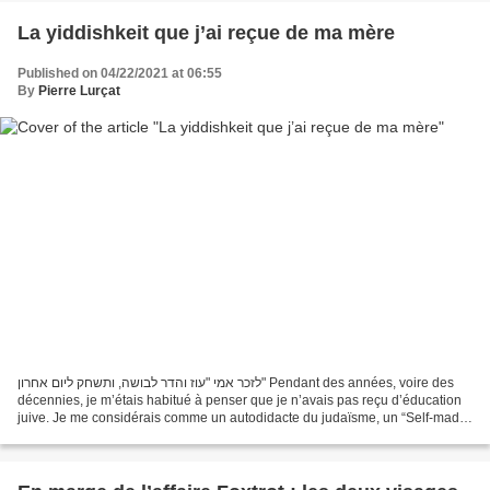
La yiddishkeit que j’ai reçue de ma mère
Published on 04/22/2021 at 06:55
By
Pierre Lurçat
לזכר אמי "עוז והדר לבושה, ותשחק ליום אחרון" Pendant des années, voire des
décennies, je m’étais habitué à penser que je n’avais pas reçu d’éducation
juive. Je me considérais comme un autodidacte du judaïsme, un “Self-made
Jew”. Il y avait bien du vrai...