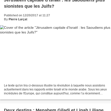
sionistes que les Juifs?
Published on 12/20/2017 at 11:27
By
Pierre Lurçat
Le texte qu'on lira ci-dessous illustre la révolution à laquelle nous assistons
actuellement dans les rapports entre Israël et le monde arabe. Sous les yeux
incrédules de l'Europe, qui constitue aujourd'hui, comme l’a récemment
rappelé Caroline Glick...
Deux destins : Menahem Giladi et Lipah Liliane