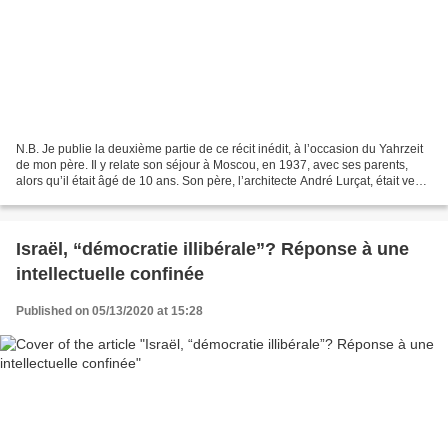
N.B. Je publie la deuxième partie de ce récit inédit, à l’occasion du Yahrzeit
de mon père. Il y relate son séjour à Moscou, en 1937, avec ses parents,
alors qu’il était âgé de 10 ans. Son père, l’architecte André Lurçat, était venu
à Moscou, centre d’attraction...
Israël, “démocratie illibérale”? Réponse à une
intellectuelle confinée
Published on 05/13/2020 at 15:28