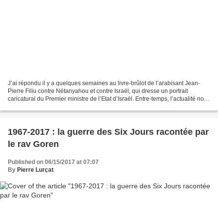
J’ai répondu il y a quelques semaines au livre-brûlot de l’arabisant Jean-
Pierre Filiu contre Nétanyahou et contre Israël, qui dresse un portrait
caricatural du Premier ministre de l’Etat d’Israël. Entre-temps, l’actualité nous
a rappelé que le “Bibi-bashing”...
1967-2017 : la guerre des Six Jours racontée par
le rav Goren
Published on 06/15/2017 at 07:07
By
Pierre Lurçat