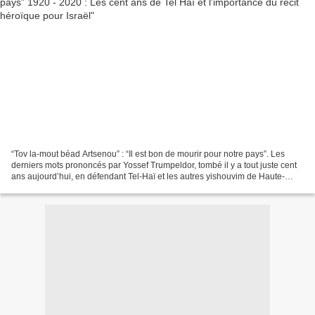
“Tov la-mout béad Artsenou” : “Il est bon de mourir pour notre pays”. Les
derniers mots prononcés par Yossef Trumpeldor, tombé il y a tout juste cent
ans aujourd’hui, en défendant Tel-Haï et les autres yishouvim de Haute-
Galilée contre une attaque de...