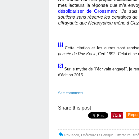
mes lecteurs la réponse que m’a envo
désolidariser de Grossman
: “
Je suis
soutiens sans réserve les centaines de m
effrayante que Netanyahou mène à Gaza. 
[1]
Cette citation et les autres sont repr
pensée du Rav Kook
, Cerf 1992. Celui-ci ne
[2]
Sur le mythe de “l’écrivain engagé”, je re
d’édition 2016.
See comments
Share this post
Repos
Rav Kook
,
Littérature Et Politique
,
Littérature Isra