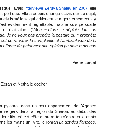
orsque j’avais
interviewé Zeruya Shalev en 2007
, elle
et politique. Elle a depuis changé d’avis sur ce sujet,
ctuels israéliens qui critiquent leur gouvernement - y
’est évidemment regrettable, mais je suis persuadé
e l’était alors. (“
Mon écriture se déploie dans un
tique. Je ne veux pas prendre la posture du « prophète
ain est de montrer la complexité et l’ambivalence de la
je m’efforce de présenter une opinion patriote mais non
Pierre Lurçat
 Zerah et Netha le cocher
n pyjama, dans un petit appartement de l’Agence
 de vergers dans la région du Sharon, au début des
eur lits, côte à côte et au milieu d’entre eux, assis
ans les mains un livre, le roman
La dot des fiancées
,