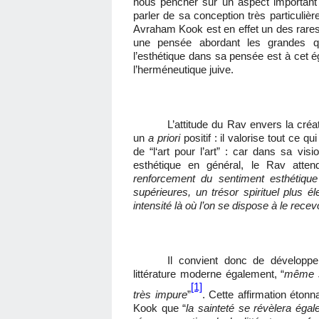
nous pencher sur un aspect important
parler de sa conception très particulière 
Avraham Kook est en effet un des rares 
une pensée abordant les grandes qu
l’esthétique dans sa pensée est à cet é
l’herméneutique juive.
L’attitude du Rav envers la créa
un
a priori
positif : il valorise tout ce q
de “l‘art pour l’art” : car dans sa visi
esthétique en général, le Rav atten
renforcement du sentiment esthétiqu
supérieures, un trésor spirituel plus 
intensité là où l’on se dispose à le recev
Il convient donc de développer
littérature moderne également, “
même si
[1]
très impure
”
. Cette affirmation éton
Kook que “
la sainteté se révèlera égal