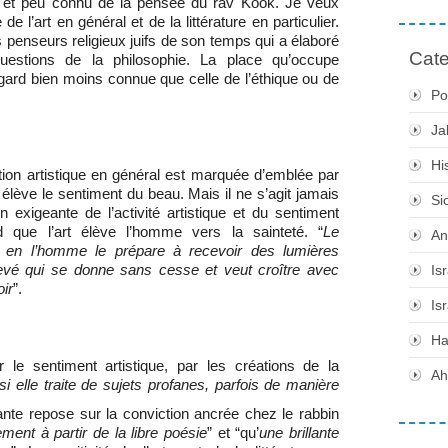
 et peu connu de la pensée du rav Kook. Je veux
de l’art en général et de la littérature en particulier.
penseurs religieux juifs de son temps qui a élaboré
Cate
estions de la philosophie. La place qu’occupe
gard bien moins connue que celle de l’éthique ou de
Po
Ja
Hi
tion artistique en général est marquée d’emblée par
ui élève le sentiment du beau. Mais il ne s’agit jamais
Si
on exigeante de l’activité artistique et du sentiment
d que l’art élève l’homme vers la sainteté. “
Le
An
e en l’homme le prépare à recevoir des lumières
élevé qui se donne sans cesse et veut croître avec
Is
oir
”.
Is
H
 le sentiment artistique, par les créations de la
Ah
 elle traite de sujets profanes, parfois de manière
nante repose sur la conviction ancrée chez le rabbin
ement à partir de la libre poésie
” et “qu’
une brillante