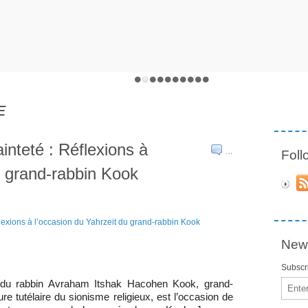
E
sainteté : Réflexions à
…
Fol
u grand-rabbin Kook
News
Subscri
Email
du rabbin Avraham Itshak Hacohen Kook, grand-
ure tutélaire du sionisme religieux, est l’occasion de