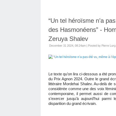
“Un tel héroïsme n’a pa
des Hasmonéens” - Homm
Zeruya Shalev
December 31 2024, 08:24am
|
Posted by Pierre Lurç
Le texte qu’on lira ci-dessous a été pro
du Prix Agnon 2024. Outre le grand écriv
littéraire Mordehai Shalev. Au-delà de 
considérée comme une des voix féminines
contemporaine, il permet aussi de co
s’exercer jusqu’à aujourd’hui parmi 
disparition du grand écrivain.