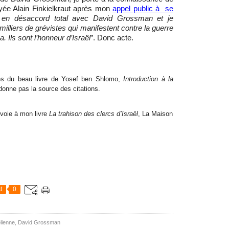
yée Alain Finkielkraut après mon
appel public à se
 en désaccord total avec David Grossman et je
illiers de grévistes qui manifestent contre la guerre
Ils sont l’honneur d’Israël
”. Donc acte.
ises du beau livre de Yosef ben Shlomo,
Introduction à la
 donne pas la source des citations.
nvoie à mon livre
La trahison des clercs d’Israël
, La Maison
t
0
élienne
,
David Grossman