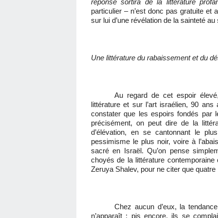
réponse sortira de la littérature profa
particulier – n’est donc pas gratuite et a
sur lui d’une révélation de la sainteté a
Une littérature du rabaissement et du d
Au regard de cet espoir élevé,
littérature et sur l’art israélien, 90 a
constater que les espoirs fondés par l
précisément, on peut dire de la littéra
d’élévation, en se cantonnant le plu
pessimisme le plus noir, voire à l’aba
sacré en Israël. Qu’on pense simplem
choyés de la littérature contemporain
Zeruya Shalev, pour ne citer que quatre
Chez aucun d’eux, la tendance 
n’apparaît : pis encore, ils se compl