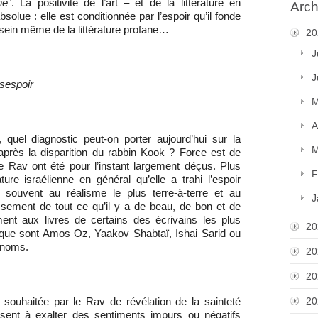
ne
”. La positivité de l’art – et de la littérature en
Arch
bsolue : elle est conditionnée par l’espoir qu’il fonde
u sein même de la littérature profane…
20
J
J
ésespoir
M
A
 quel diagnostic peut-on porter aujourd’hui sur la
M
ns après la disparition du rabbin Kook ? Force est de
e Rav ont été pour l’instant largement déçus. Plus
F
ture israélienne en général qu’elle a trahi l’espoir
s souvent au réalisme le plus terre-à-terre et au
J
issement de tout ce qu’il y a de beau, de bon et de
ent aux livres de certains des écrivains les plus
20
e que sont Amos Oz, Yaakov Shabtaï, Ishai Sarid ou
 noms.
20
20
20
souhaitée par le Rav de révélation de la sainteté
aisent à exalter des sentiments impurs ou négatifs