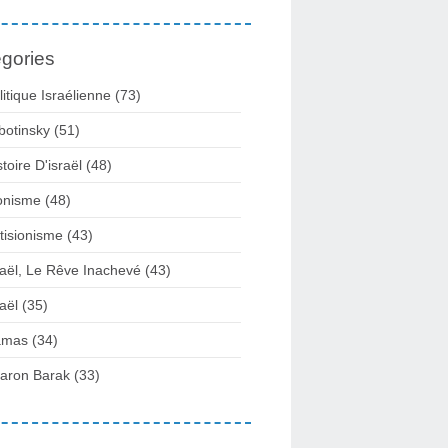
gories
litique Israélienne
(73)
botinsky
(51)
stoire D'israël
(48)
onisme
(48)
tisionisme
(43)
raël, Le Rêve Inachevé
(43)
raël
(35)
amas
(34)
aron Barak
(33)