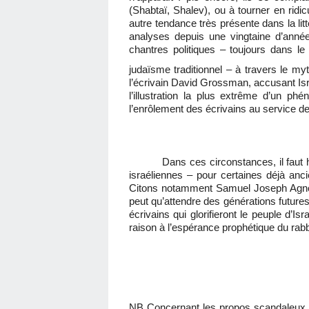
(Shabtaï, Shalev), ou à tourner en ridic
autre tendance très présente dans la litt
analyses depuis une vingtaine d’année
chantres politiques – toujours dans l
judaïsme traditionnel – à travers le my
l’écrivain David Grossman, accusant Is
l’illustration la plus extrême d’un p
l’enrôlement des écrivains au service d
Dans ces circonstances, il faut 
israéliennes – pour certaines déjà anci
Citons notamment Samuel Joseph Agnon
peut qu’attendre des générations futures
écrivains qui glorifieront le peuple d’Is
raison à l’espérance prophétique du ra
NB Concernant les propos scandaleux 