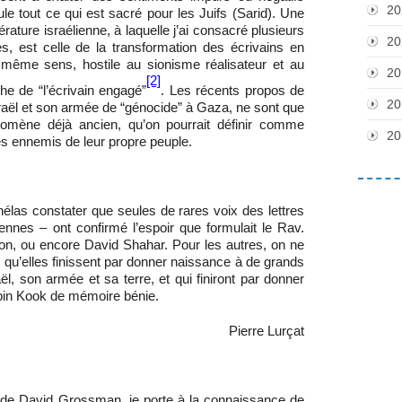
20
ule tout ce qui est sacré pour les Juifs (Sarid). Une
érature israélienne, à laquelle j’ai consacré plusieurs
20
s, est celle de la transformation des écrivains en
e même sens, hostile au sionisme réalisateur et au
20
[2]
the de “l’écrivain engagé”
. Les récents propos de
20
raël et son armée de “génocide” à Gaza, ne sont que
hénomène déjà ancien, qu’on pourrait définir comme
20
es ennemis de leur propre peuple.
hélas constater que seules de rares voix des lettres
ennes – ont confirmé l’espoir que formulait le Rav.
, ou encore David Shahar. Pour les autres, on ne
 qu’elles finissent par donner naissance à de grands
raël, son armée et sa terre, et qui finiront par donner
bbin Kook de mémoire bénie.
Pierre Lurçat
de David Grossman, je porte à la connaissance de