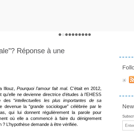
érale”? Réponse à une
Fol
 Illouz, 
Pourquoi l’amour fait mal
. C’était en 2012, 
t qu’elle ne devienne directrice d’études à l’EHESS 
e des “
intellectuelles les plus importantes de sa 
News
” (1). A quel moment est-elle devenue la “grande sociologue” célèbrée par le 
as, qui lui donnent régulièrement la parole pour 
Subscri
ment où elle a commencé à faire du dénigrement 
Email
n ? L’hypothèse demande à être vérifiée.