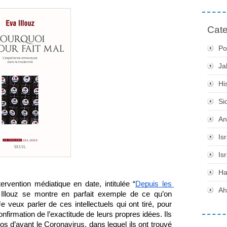
Cate
Po
Ja
Hi
Si
An
Is
Is
H
ervention médiatique en date, intitulée “
Depuis les 
Ah
 Illouz se montre en parfait exemple de ce qu’on 
 Je veux parler de ces intellectuels qui ont tiré, pour 
onfirmation de l’exactitude de leurs propres idées. Ils 
pos d’avant le Coronavirus, dans lequel ils ont trouvé 