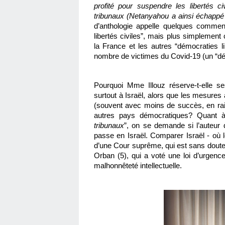
profité pour suspendre les libertés c
tribunaux (Netanyahou a ainsi échappé a
d’anthologie appelle quelques comment
libertés civiles”, mais plus simplement 
la France et les autres “démocraties lib
nombre de victimes du Covid-19 (un “dét
Pourquoi Mme Illouz réserve-t-elle ses
surtout à Israël, alors que les mesures 
(souvent avec moins de succès, en rais
autres pays démocratiques? Quant à
tribunaux
”, on se demande si l’auteur 
passe en Israël. Comparer Israël - où le
d’une Cour suprême, qui est sans doute 
Orban (5), qui a voté une loi d’urgence
malhonnêteté intellectuelle. 