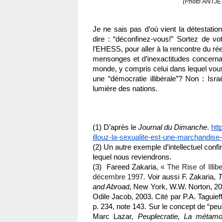
(Photo ANTJ
Je ne sais pas d’où vient la détestation 
dire : “déconfinez-vous!” Sortez de votr
l’EHESS, pour aller à la rencontre du rée
mensonges et d’inexactitudes concernan
monde, y compris celui dans lequel vous a
une “démocratie illibérale”? Non : Israë
lumière des nations.
(1) 
D’après le 
Journal du Dimanche
. 
htt
illouz-la-sexualite-est-une-marchandis
(2) Un autre exemple d’intellectuel confi
lequel nous reviendrons.
(3) 
 Fareed Zakaria
, « The Rise of Illi
décembre 1997. 
Voir aussi F. Zakaria, 
T
and Abroad
, New York, W.W. Norton, 2003
Odile Jacob, 2003. Cité par P.A. Taguieff
p. 234, note 143. Sur le concept de “peupl
Marc Lazar, 
Peuplecratie, La métam