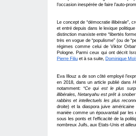
l’occasion inespérée de faire l’auto-prom
Le concept de “démocratie illibérale”, c
et entré depuis dans le lexique politiqu
distinction marxiste entre “libertés formel
très en vogue de “populisme” (ou de “peuplo
régimes comme celui de Viktor Orban e
Pologne. Parmi ceux qui ont décrit Isr
Pierre Filiu
 et à sa suite, 
Dominique Moï
Eva Illouz a de son côté employé l’expres
en 2018, dans un article publié dans 
H
notamment: 
“
Ce qui est le plus surp
illibérales, Netanyahu est prêt à snober 
rabbins et intellectuels les plus reconnu
droite) et la diaspora juive américaine
maniée comme un épouvantail par les o
sous les ponts et l’efficacité de la pol
nombreux Juifs, aux Etats-Unis et ailleur