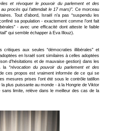
iviles et révoquer le pouvoir du parlement et des 
u procès qui l’attendait le 17 mars)”. 
Ce morceau 
aires. Tout d’abord, Israël n’a pas “suspendu les 
confiné sa population - exactement comme l’ont fait 
érales” - avec une efficacité dont atteste le faible 
ail” qui semble échapper à Eva Illouz). 
 critiques aux seules “démocraties illibérales” et 
adoptées en Israël sont similaires à celles adoptées 
on d’hésitations et de mauvaise gestion) dans les 
 la “
révocation du pouvoir du parlement et des 
de ces propos est vraiment informée de ce qui se 
s mesures prises l’ont été sous le contrôle tatillon 
la plus puissante au monde - à la Hongrie de Viktor 
 sans limite, relève dans le meilleur des cas de la 