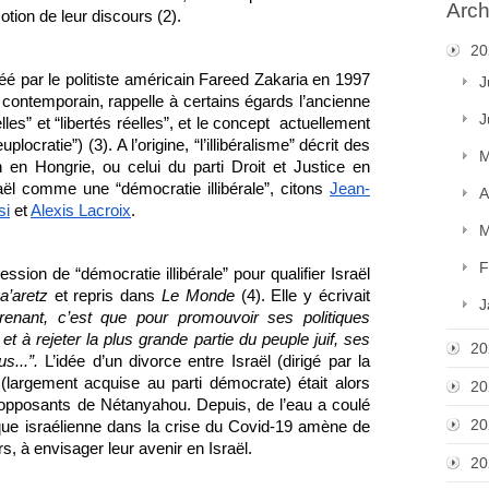
Arch
otion de leur discours (2). 
20
réé par le politiste américain Fareed Zakaria en 1997 
J
e contemporain, rappelle à certains égards l’ancienne 
J
les” et “libertés réelles”, et le concept  actuellement 
cratie”) (3). A l’origine, “l’illibéralisme” décrit des 
M
n Hongrie, ou celui du parti Droit et Justice en 
aël comme une “démocratie illibérale”, citons 
Jean-
A
si
 et 
Alexis Lacroix
.
M
F
sion de “démocratie illibérale” pour qualifier Israël 
a’aretz
 et repris dans 
Le Monde
 (4). Elle y écrivait 
J
renant, c’est que pour promouvoir ses politiques 
et à rejeter la plus grande partie du peuple juif, ses 
20
s...”.
 L’idée d’un divorce entre Israël (dirigé par la 
 (largement acquise au parti démocrate) était alors 
20
pposants de Nétanyahou. Depuis, de l’eau a coulé 
20
itique israélienne dans la crise du Covid-19 amène de 
s, à envisager leur avenir en Israël.
20