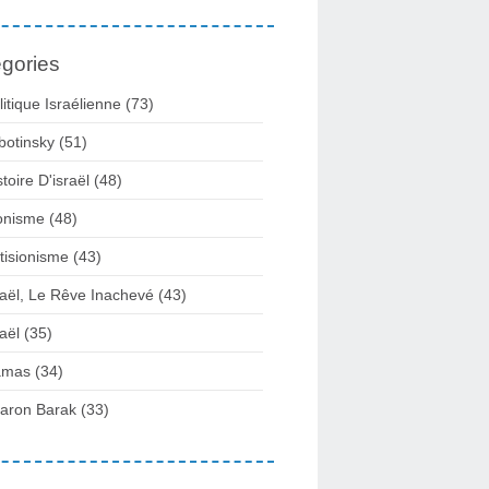
gories
litique Israélienne
(73)
botinsky
(51)
stoire D'israël
(48)
onisme
(48)
tisionisme
(43)
raël, Le Rêve Inachevé
(43)
raël
(35)
amas
(34)
aron Barak
(33)