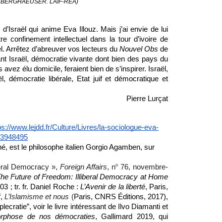
E BERGHAEUSER. LAIF-REA)
d’Israël qui anime Eva Illouz. Mais j’ai envie de lui 
e confinement intellectuel dans la tour d’ivoire de 
l. Arrêtez d’abreuver vos lecteurs du 
Nouvel Obs
 de 
t Israël, démocratie vivante dont bien des pays du 
vez élu domicile, feraient bien de s’inspirer. Israël, 
l, démocratie libérale, Etat juif et démocratique et 
Pierre Lurçat
ps://www.lejdd.fr/Culture/Livres/la-sociologue-eva-
e-3948495
né, est le philosophe italien Gorgio Agamben, sur 
o
beral Democracy », 
Foreign Affairs
, n
 76,‎ novembre- 
he Future of Freedom: Illiberal Democracy at Home 
 ; tr. fr. Daniel Roche : 
L’Avenir de la liberté
, Paris, 
, 
L’Islamisme et nous 
(
Paris, CNRS Éditions, 2017), 
ecratie”, voir le livre intéressant de Ilvo Diamanti et 
orphose de nos démocraties
, Gallimard 2019, qui 