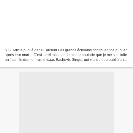
N.B. Article publié dans Causeur Les grands écrivains continuent de publier
après leur mort… C’est la réflexion en forme de boutade que je me suis faite
en lisant le dernier livre d’Isaac Bashevis-Singer, qui vient d’être publié en
hébreu, traduit du...