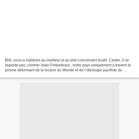
BHL nous a habitués au meilleur et au pire concernant Israël. Certes, il ne
regarde pas, comme Alain Finkielkraut , notre pays uniquement à travers le
prisme déformant de la lecture du Monde et de l’idéologie pacifiste de
“Chalom Archav”, relayée à Paris...