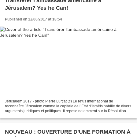
Transférer l’ambassade américaine à
Jérusalem? Yes he Can!
Published on 12/06/2017 at 18:54
Jérusalem 2017 - photo Pierre Lurçat (c) Le refus international de
reconnaître Jérusalem comme la capitale de l’Etat d’Israëls’habille de divers
arguments juridiques et politiques. Il repose notamment sur la Résolution
181 des Nations unies du 29 novembre...
NOUVEAU : OUVERTURE D’UNE FORMATION À