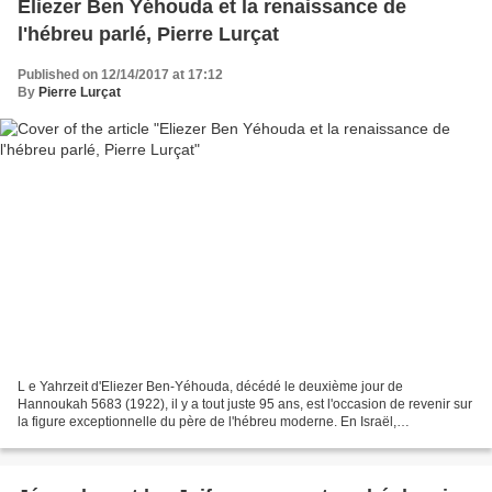
Eliezer Ben Yéhouda et la renaissance de
l'hébreu parlé, Pierre Lurçat
Published on 12/14/2017 at 17:12
By
Pierre Lurçat
L e Yahrzeit d'Eliezer Ben-Yéhouda, décédé le deuxième jour de
Hannoukah 5683 (1922), il y a tout juste 95 ans, est l'occasion de revenir sur
la figure exceptionnelle du père de l'hébreu moderne. En Israël,
l'anniversaire de Ben-Yéhouda est devenu aujourd'hui...