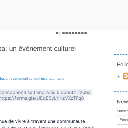
ba: un événement culturel
Fol
 francophone se tiendra au kibboutz Tzuba,
 https://forms.gle/UEqE5yLYKzVXzTFq8
News
Subscri
Email
tinue de vivre à travers une communauté