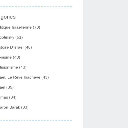
gories
litique Israélienne
(73)
botinsky
(51)
stoire D'israël
(48)
onisme
(48)
tisionisme
(43)
raël, Le Rêve Inachevé
(43)
raël
(35)
amas
(34)
aron Barak
(33)