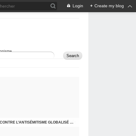
Login
+
Create my blog
sionisme.
RAPPEL - MON BLOG A DÉMÉNAGÉ!
COMMENT DÉFENDRE ISRAËL ET LUTTER CONTRE L’ANTISÉMITISME GLOBALISÉ À L’ÈRE DES RÉSEAUX SOCIAUX?