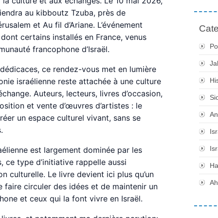
 la culture et aux échanges. Le 10 mai 2026,
tiendra au kibboutz Tzuba, près de
Jérusalem et Au fil d’Ariane. L’événement
Cate
dont certains installés en France, venus
Po
munauté francophone d’Israël.
Ja
 dédicaces, ce rendez-vous met en lumière
honie israélienne reste attachée à une culture
Hi
’échange. Auteurs, lecteurs, livres d’occasion,
Si
sition et vente d’œuvres d’artistes : le
An
éer un espace culturel vivant, sans se
.
Is
Is
raélienne est largement dominée par les
, ce type d’initiative rappelle aussi
H
n culturelle. Le livre devient ici plus qu’un
Ah
 faire circuler des idées et de maintenir un
hone et ceux qui la font vivre en Israël.