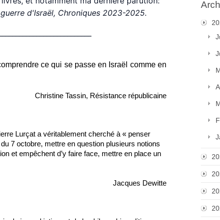
s livres, et notamment ma dernière parution:
Arch
e guerre d'Israël, Chroniques 2023-2025.
20
___________________________
J
J
 comprendre ce qui se passe en Israël comme en 
M
A
Christine Tassin, Résistance républicaine
M
F
erre Lurçat a véritablement cherché à « penser 
J
e du 7 octobre, mettre en question plusieurs notions 
on et empêchent d’y faire face, mettre en place un 
20
20
                                                  Jacques Dewitte
20
20