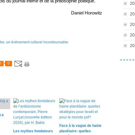
ois du journal intime et de la philosophie politique.
20
Daniel Horowitz
20
20
20
20
t
0
 a
Face à la vague de haine
Les mythes fondateurs
planétaire: quelles