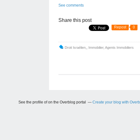
See comments
Share this post
Repost
0
Droit Israélien,
,
Immobilier
,
Agents Immobiliers
See the profile of
on the Overblog portal
Create your blog with Over