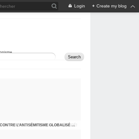
Login
+
Create my blog
sionisme.
RAPPEL - MON BLOG A DÉMÉNAGÉ!
COMMENT DÉFENDRE ISRAËL ET LUTTER CONTRE L’ANTISÉMITISME GLOBALISÉ À L’ÈRE DES RÉSEAUX SOCIAUX?