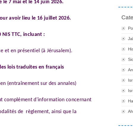
 le 7 mai et le 14 juin 2026.
Cate
ur avoir lieu le 16 juillet 2026.
Po
0 NIS TTC, incluant :
Ja
Hi
e et en présentiel (à Jérusalem).
Si
es lois traduites en français
An
Is
en (entraînement sur des annales)
Is
tout complément d'information concernant
H
modalités de règlement, ainsi que la
Ah