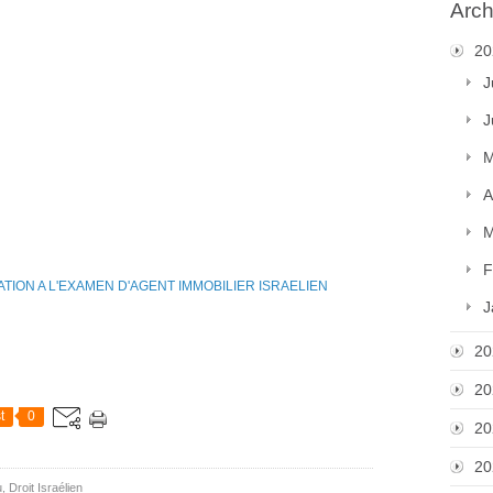
Arch
20
J
J
M
A
M
F
J
20
20
t
0
20
20
 Droit Israélien