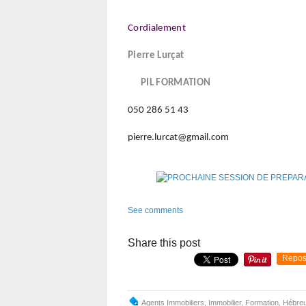
Cordialement
Pierre Lurçat
PIL FORMATION
050 286 51 43
pierre.lurcat@gmail.com
See comments
Share this post
Repos
Agents Immobiliers
,
Immobilier
,
Formation, Hébreu,