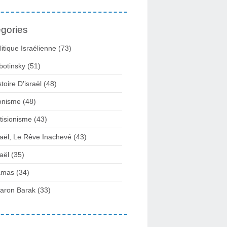
gories
litique Israélienne
(73)
botinsky
(51)
stoire D'israël
(48)
onisme
(48)
tisionisme
(43)
raël, Le Rêve Inachevé
(43)
raël
(35)
amas
(34)
aron Barak
(33)