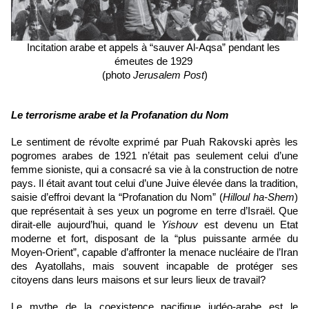
Incitation arabe et appels à “sauver Al-Aqsa” pendant les 
émeutes de 1929 
(photo 
Jerusalem Post
)
Le terrorisme arabe et la Profanation du Nom
Le sentiment de révolte exprimé par Puah Rakovski après les 
pogromes arabes de 1921 n’était pas seulement celui d’une 
femme sioniste, qui a consacré sa vie à la construction de notre 
pays. Il était avant tout celui d’une Juive élevée dans la tradition, 
saisie d’effroi devant la “Profanation du Nom” (
Hilloul ha-Shem
) 
que représentait à ses yeux un pogrome en terre d’Israël. 
Que 
dirait-elle aujourd’hui, quand le 
Yishouv
 est devenu un Etat 
moderne et fort, disposant de la “plus puissante armée du 
Moyen-Orient”, capable d’affronter la menace nucléaire de l’Iran 
des Ayatollahs, mais souvent incapable de protéger ses 
citoyens dans leurs maisons et sur leurs lieux de travail?
Le mythe de la coexistence pacifique judéo-arabe est le 