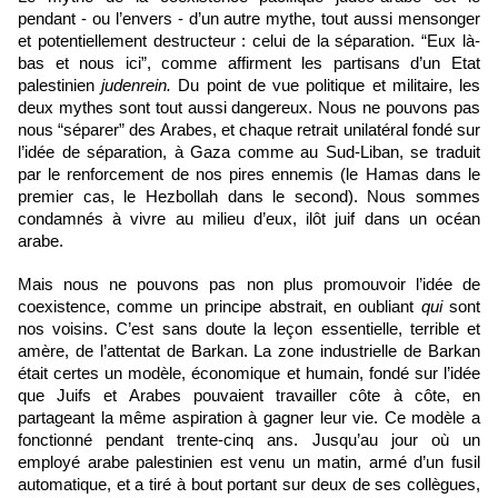
pendant - ou l’envers - d’un autre mythe, tout aussi mensonger 
et potentiellement destructeur : celui de la séparation. “Eux là-
bas et nous ici”, comme affirment les partisans d’un Etat 
palestinien 
judenrein.
 Du point de vue politique et militaire, les 
deux mythes sont tout aussi dangereux. Nous ne pouvons pas 
nous “séparer” des Arabes, et chaque retrait unilatéral fondé sur 
l’idée de séparation, à Gaza comme au Sud-Liban, se traduit 
par le renforcement de nos pires ennemis (le Hamas dans le 
premier cas, le Hezbollah dans le second). Nous sommes 
condamnés à vivre au milieu d’eux, ilôt juif dans un océan 
arabe.
Mais nous ne pouvons pas non plus promouvoir l’idée de 
coexistence, comme un principe abstrait, en oubliant 
qui
 sont 
nos voisins. C’est sans doute la leçon essentielle, terrible et 
amère, de l’attentat de Barkan. La zone industrielle de Barkan 
était certes un modèle, économique et humain, fondé sur l’idée 
que Juifs et Arabes pouvaient travailler côte à côte, en 
partageant la même aspiration à gagner leur vie. Ce modèle a 
fonctionné pendant trente-cinq ans. Jusqu’au jour où un 
employé arabe palestinien est venu un matin, armé d’un fusil 
automatique, et a tiré à bout portant sur deux de ses collègues, 