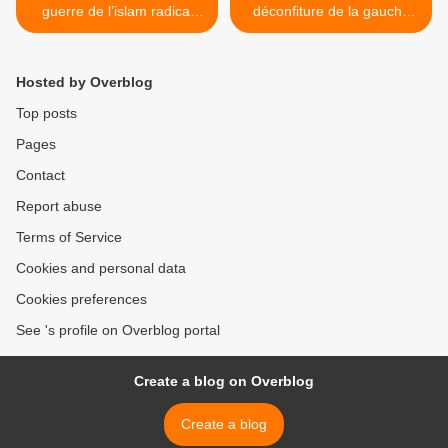
guerre de l’islam radical
déconfiture de la gauche
contre l’Occident et
occidentale Trois livres
l’information étouffée,
politiques pour comprendre
Pierre Lurçat
le monde actuel, Pierre
Hosted by Overblog
Lurçat >
Top posts
Pages
Contact
Report abuse
Terms of Service
Cookies and personal data
Cookies preferences
See 's profile on Overblog portal
Create a blog on Overblog
Create a blog