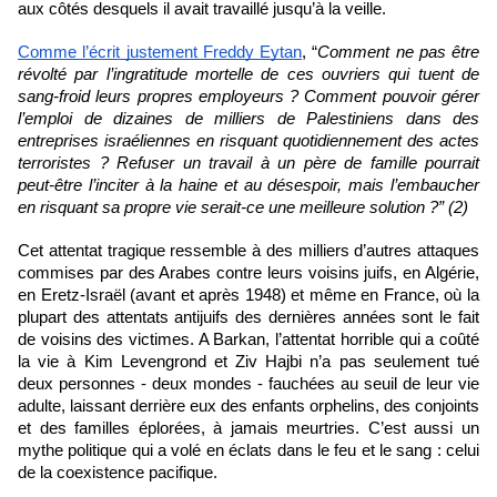
aux côtés desquels il avait travaillé jusqu’à la veille.
Comme l’écrit justement Freddy Eytan
, “
Comment ne pas être 
révolté par l’ingratitude mortelle de ces ouvriers qui tuent de 
sang-froid leurs propres employeurs ? Comment pouvoir gérer 
l’emploi de dizaines de milliers de Palestiniens dans des 
entreprises israéliennes en risquant quotidiennement des actes 
terroristes ? Refuser un travail à un père de famille pourrait 
peut-être l’inciter à la haine et au désespoir, mais l’embaucher 
en risquant sa propre vie serait-ce une meilleure solution ?” (2)
Cet attentat tragique ressemble à des milliers d’autres attaques 
commises par des Arabes contre leurs voisins juifs, en Algérie, 
en Eretz-Israël (avant et après 1948) et même en France, où la 
plupart des attentats antijuifs des dernières années sont le fait 
de voisins des victimes. A Barkan, l’attentat horrible qui a coûté 
la vie à Kim Levengrond et Ziv Hajbi n’a pas seulement tué 
deux personnes - deux mondes - fauchées au seuil de leur vie 
adulte, laissant derrière eux des enfants orphelins, des conjoints 
et des familles éplorées, à jamais meurtries. C’est aussi un 
mythe politique qui a volé en éclats dans le feu et le sang : celui 
de la coexistence pacifique. 