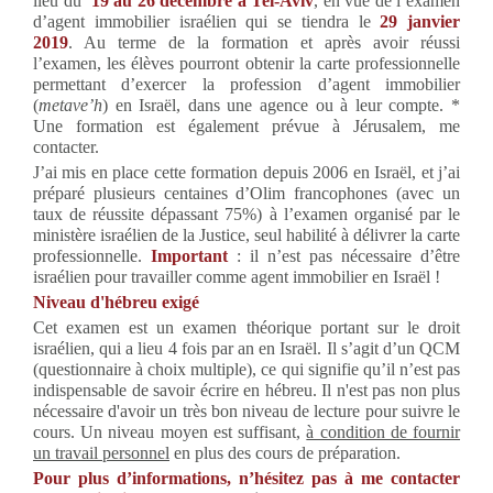
lieu du
19 au 26 décembre
à Tel-Aviv
, en vue de l’examen
d’agent immobilier israélien qui se tiendra le
29 janvier
2019
. Au terme de la formation et après avoir réussi
l’examen, les élèves pourront obtenir la carte professionnelle
permettant d’exercer la profession d’agent immobilier
(
metave’h
) en Israël, dans une agence ou à leur compte. *
Une formation est également prévue à Jérusalem, me
contacter.
J’ai mis en place cette formation depuis 2006 en Israël, et j’ai
préparé plusieurs centaines d’Olim francophones (avec un
taux de réussite dépassant 75%) à l’examen organisé par le
ministère israélien de la Justice, seul habilité à délivrer la carte
professionnelle.
Important
: il n’est pas nécessaire d’être
israélien pour travailler comme agent immobilier en Israël !
Niveau d'hébreu exigé
Cet examen est un examen théorique portant sur le droit
israélien, qui a lieu 4 fois par an en Israël. Il s’agit d’un QCM
(questionnaire à choix multiple), ce qui signifie qu’il n’est pas
indispensable de savoir écrire en hébreu. Il n'est pas non plus
nécessaire d'avoir un très bon niveau de lecture pour suivre le
cours. Un niveau moyen est suffisant,
à condition de fournir
un travail personnel
en plus des cours de préparation.
Pour plus d’informations, n’hésitez pas à me contacter