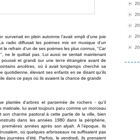
20
20
20
20
r survenait en plein automne l’avait empli d’une joie 
 La radio diffusait les poèmes mis en musique d’un 
20
t le refrain d’un de ses poèmes les plus connus, “
Car 
s
”, ne le quittait pas. Lui aussi se sentait maintenant 
poussé et grandi sur une terre étrangère avant de 
ointains ancêtres, où il avait longtemps cherché sa 
 vie quotidienne, élevant ses enfants en se disant qu’ils 
ile dans ce pays où ils avaient la chance de grandir.
e plantée d’arbres et parsemée de rochers - qu’il 
 matinale, lui avait toujours paru comme un morceau 
 son charme pastoral à cette partie de la ville, bien 
construits dans les années 1980 dans la périphérie, 
 premières années après son alyah. A l’époque, ils 
rusalem, où quelques arbrisseaux ne suffisaient pas 
 journées d’été. Parfois, le vendredi, ils prenaient 