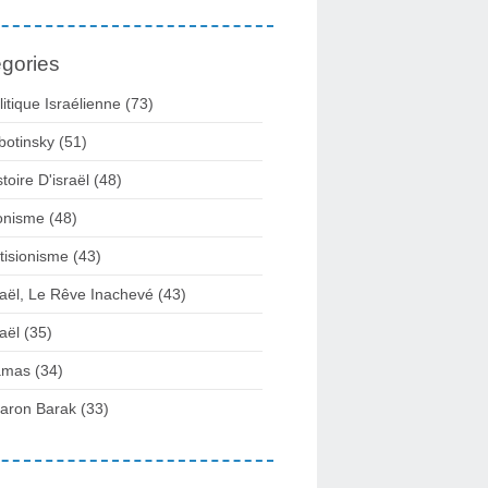
gories
litique Israélienne
(73)
botinsky
(51)
stoire D'israël
(48)
onisme
(48)
tisionisme
(43)
raël, Le Rêve Inachevé
(43)
raël
(35)
amas
(34)
aron Barak
(33)