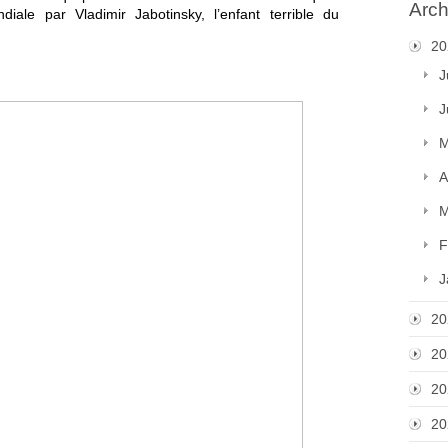
Arch
ale par Vladimir Jabotinsky, l’enfant terrible du 
20
J
J
M
A
M
F
J
20
20
20
20