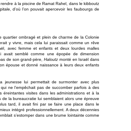
e rendre à la piscine de Ramat Rahel, dans le kibboutz 
pitale, d’où l’on pouvait apercevoir les faubourgs de 
le quartier ombragé et plein de charme de la Colonie 
merait y vivre, mais cela lui paraissait comme un rêve 
raël, avec femme et enfants et deux lourdes malles 
lui avait semblé comme une épopée de dimension 
 pas de son grand-père, 
Haloutz
 monté en Israël dans 
son épouse et donné naissance à leurs deux enfants 
la jeunesse lui permettait de surmonter avec plus 
e qui ne l’empêchait pas de succomber parfois à des 
éreintantes visites dans les administrations et à la 
de la bureaucratie lui semblaient alors une épreuve 
s tard, il avait fini par se faire une place dans le 
 mieux intégré professionnellement. A deux décennies 
 semblait s’estomper dans une brume lointainte comme 