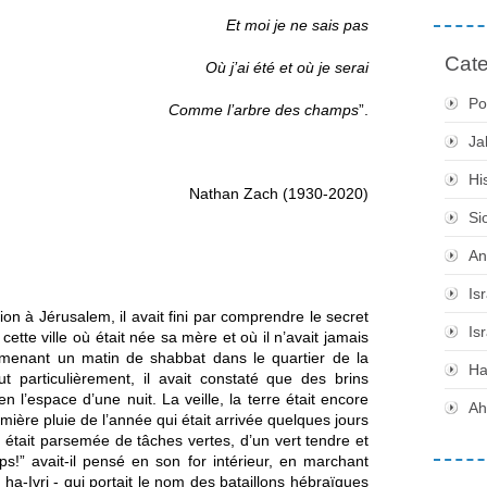
Et moi je ne sais pas
Cate
Où j’ai été et où je serai
Po
Comme l’arbre des champs
”.
Ja
Hi
Nathan Zach (1930-2020)
Si
An
Is
ion à Jérusalem, il avait fini par comprendre le secret 
Is
ette ville où était née sa mère et où il n’avait jamais 
omenant un matin de shabbat dans le quartier de la 
H
ut particulièrement, il avait constaté que des brins 
n l’espace d’une nuit. La veille, la terre était encore 
Ah
mière pluie de l’année qui était arrivée quelques jours 
 était parsemée de tâches vertes, d’un vert tendre et 
ps!” avait-il pensé en son for intérieur, en marchant 
ha-Ivri - qui portait le nom des bataillons hébraïques 