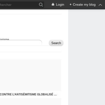
Login
+
Create my blog
sionisme.
RAPPEL - MON BLOG A DÉMÉNAGÉ!
COMMENT DÉFENDRE ISRAËL ET LUTTER CONTRE L’ANTISÉMITISME GLOBALISÉ À L’ÈRE DES RÉSEAUX SOCIAUX?