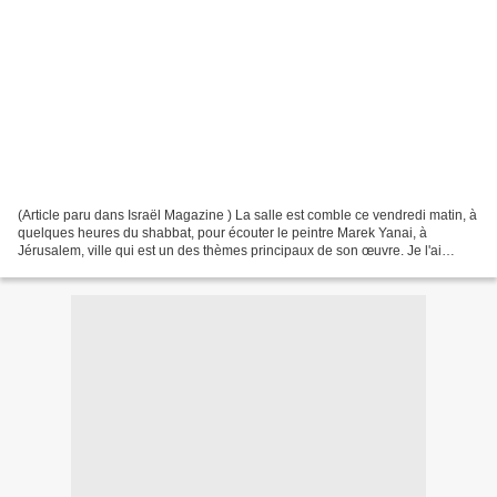
(Article paru dans Israël Magazine ) La salle est comble ce vendredi matin, à
quelques heures du shabbat, pour écouter le peintre Marek Yanai, à
Jérusalem, ville qui est un des thèmes principaux de son œuvre. Je l'ai
découvert, comme dans doute beaucoup...