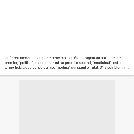
L’hébreu moderne comporte deux mots différents signifiant politique. Le
premier, “politika”, est un emprunt au grec. Le second, “médiniout”, est le
terme hébraïque dérivé du mot ”médina” qui signifie l’Etat. S’ils semblent à
première vue interchangeables,...