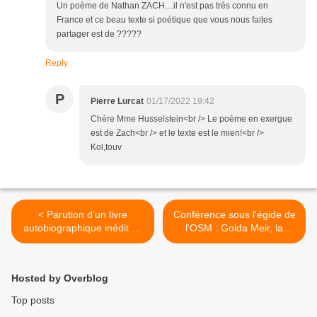
Un poème de Nathan ZACH....il n'est pas très connu en
France et ce beau texte si poétique que vous nous faites
partager est de ?????
Reply
P
Pierre Lurcat
01/17/2022 19:42
Chère Mme Husselstein<br /> Le poème en exergue
est de Zach<br /> et le texte est le mien!<br />
Kol,touv
< Parution d’un livre
Conférence sous l'égide de
autobiographique inédit de
l'OSM : Golda Meir, la
Golda Meir
femme et la légende -
Dimanche 23 janvier à
19h00 >
Hosted by Overblog
Top posts