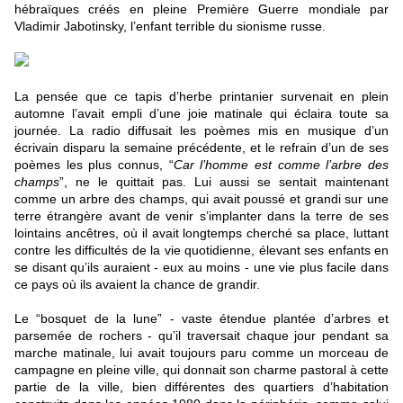
hébraïques créés en pleine Première Guerre mondiale par 
Vladimir Jabotinsky, l’enfant terrible du sionisme russe.
La pensée que ce tapis d’herbe printanier survenait en plein 
automne l’avait empli d’une joie matinale qui éclaira toute sa 
journée. La radio diffusait les poèmes mis en musique d’un 
écrivain disparu la semaine précédente, et le refrain d’un de ses 
poèmes les plus connus, “
Car l’homme est comme l’arbre des 
champs
”, ne le quittait pas. Lui aussi se sentait maintenant 
comme un arbre des champs, qui avait poussé et grandi sur une 
terre étrangère avant de venir s’implanter dans la terre de ses 
lointains ancêtres, où il avait longtemps cherché sa place, luttant 
contre les difficultés de la vie quotidienne, élevant ses enfants en 
se disant qu’ils auraient - eux au moins - une vie plus facile dans 
ce pays où ils avaient la chance de grandir.
Le “bosquet de la lune” - vaste étendue plantée d’arbres et 
parsemée de rochers - qu’il traversait chaque jour pendant sa 
marche matinale, lui avait toujours paru comme un morceau de 
campagne en pleine ville, qui donnait son charme pastoral à cette 
partie de la ville, bien différentes des quartiers d’habitation 