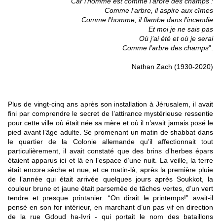
“
Car l’homme est comme l’arbre des champs :
Comme l’arbre, il aspire aux cîmes
Comme l’homme, il flambe dans l’incendie
Et moi je ne sais pas
Où j’ai été et où je serai
Comme l’arbre des champs
”.
Nathan Zach (1930-2020)
Plus de vingt-cinq ans après son installation à Jérusalem, il avait 
fini par comprendre le secret de l’attirance mystérieuse ressentie 
pour cette ville où était née sa mère et où il n’avait jamais posé le 
pied avant l’âge adulte. Se promenant un matin de shabbat dans 
le quartier de la Colonie allemande qu’il affectionnait tout 
particulièrement, il avait constaté que des brins d’herbes épars 
étaient apparus ici et là en l’espace d’une nuit. La veille, la terre 
était encore sèche et nue, et ce matin-là, après la première pluie 
de l’année qui était arrivée quelques jours après Soukkot, la 
couleur brune et jaune était parsemée de tâches vertes, d’un vert 
tendre et presque printanier. “On dirait le printemps!” avait-il 
pensé en son for intérieur, en marchant d’un pas vif en direction 
de la rue Gdoud ha-Ivri - qui portait le nom des bataillons 