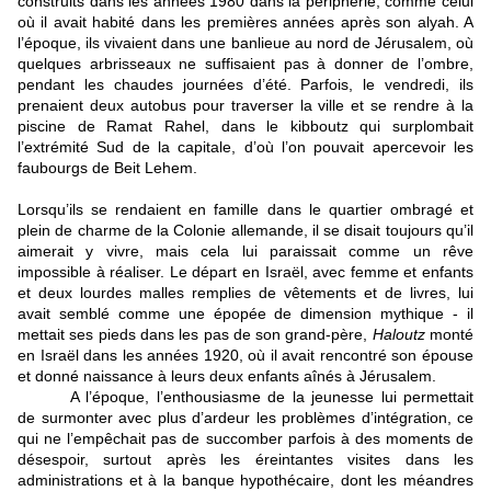
construits dans les années 1980 dans la périphérie, comme celui 
où il avait habité dans les premières années après son alyah. A 
l’époque, ils vivaient dans une banlieue au nord de Jérusalem, où 
quelques arbrisseaux ne suffisaient pas à donner de l’ombre, 
pendant les chaudes journées d’été. Parfois, le vendredi, ils 
prenaient deux autobus pour traverser la ville et se rendre à la 
piscine de Ramat Rahel, dans le kibboutz qui surplombait 
l’extrémité Sud de la capitale, d’où l’on pouvait apercevoir les 
faubourgs de Beit Lehem.
Lorsqu’ils se rendaient en famille dans le quartier ombragé et 
plein de charme de la Colonie allemande, il se disait toujours qu’il 
aimerait y vivre, mais cela lui paraissait comme un rêve 
impossible à réaliser. Le départ en Israël, avec femme et enfants 
et deux lourdes malles remplies de vêtements et de livres, lui 
avait semblé comme une épopée de dimension mythique - il 
mettait ses pieds dans les pas de son grand-père, 
Haloutz
 monté 
en Israël dans les années 1920, où il avait rencontré son épouse 
et donné naissance à leurs deux enfants aînés à Jérusalem. 
A l’époque, l’enthousiasme de la jeunesse lui permettait 
de surmonter avec plus d’ardeur les problèmes d’intégration, ce 
qui ne l’empêchait pas de succomber parfois à des moments de 
désespoir, surtout après les éreintantes visites dans les 
administrations et à la banque hypothécaire, dont les méandres 