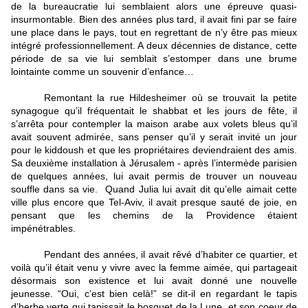
de la bureaucratie lui semblaient alors une épreuve quasi-
insurmontable. Bien des années plus tard, il avait fini par se faire 
une place dans le pays, tout en regrettant de n’y être pas mieux 
intégré professionnellement. A deux décennies de distance, cette 
période de sa vie lui semblait s’estomper dans une brume 
lointainte comme un souvenir d’enfance… 
Remontant la rue Hildesheimer où se trouvait la petite 
synagogue qu’il fréquentait le shabbat et les jours de fête, il 
s’arrêta pour contempler la maison arabe aux volets bleus qu’il 
avait souvent admirée, sans penser qu’il y serait invité un jour 
pour le kiddoush et que les propriétaires deviendraient des amis. 
Sa deuxième installation à Jérusalem - après l’intermède parisien 
de quelques années, lui avait permis de trouver un nouveau 
souffle dans sa vie.  Quand Julia lui avait dit qu’elle aimait cette 
ville plus encore que Tel-Aviv, il avait presque sauté de joie, en 
pensant que les chemins de la Providence étaient 
impénétrables. 
Pendant des années, il avait rêvé d’habiter ce quartier, et 
voilà qu’il était venu y vivre avec la femme aimée, qui partageait 
désormais son existence et lui avait donné une nouvelle 
jeunesse. “Oui, c’est bien celà!” se dit-il en regardant le tapis 
d’herbe verte qui tapissait le bosquet de la Lune, et son coeur de 