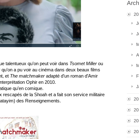
Arch
20
J
J
M
A
ue talentueux qu’on peut voir dans 
Tsomet Miller
 ou 
M
ur qu’on a pu voir au cinéma dans deux beaux films 
, et 
The matchmaker
 adapté d’un roman d’Amir 
F
’interprétation Ophir en 2010.
J
matique qu’en comique.
eux rescapés de la Shoah et a fait son service militaire 
20
matayim) des Renseignements.
20
20
20