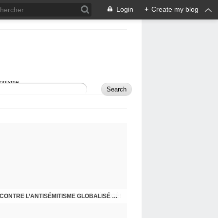
Login
+
Create my blog
sionisme.
RAPPEL - MON BLOG A DÉMÉNAGÉ!
COMMENT DÉFENDRE ISRAËL ET LUTTER CONTRE L’ANTISÉMITISME GLOBALISÉ À L’ÈRE DES RÉSEAUX SOCIAUX?