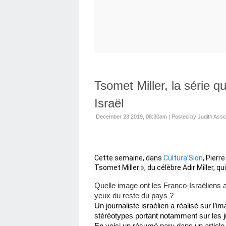
Tsomet Miller, la série 
Israël
December 23 2019, 08:30am
|
Posted by Judith Assou
Cette semaine, dans 
Cultura’Sion
, Pierr
Tsomet Miller », du célèbre Adir Miller, 
Quelle image ont les Franco-Israéliens a
yeux du reste du pays ?
Un journaliste israélien a réalisé sur l’i
stéréotypes portant notamment sur les j
En voici un résumé paru dans un article 