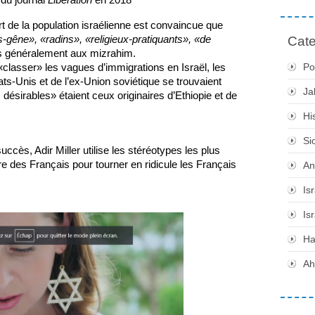
t de la population israélienne est convaincue que 
-gêne», «radins», «religieux-pratiquants», «de 
Cate
és généralement aux mizrahim. 
Po
lasser» les vagues d’immigrations en Israël, les 
s-Unis et de l’ex-Union soviétique se trouvaient 
Ja
ésirables» étaient ceux originaires d’Ethiopie et de 
Hi
Si
ccès, Adir Miller utilise les stéréotypes les plus 
e des Français pour tourner en ridicule les Français 
An
Is
Is
H
Ah