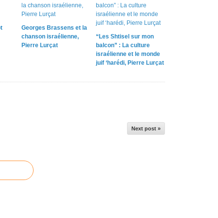
t
Georges Brassens et la
chanson israélienne,
“Les Shtisel sur mon
Pierre Lurçat
balcon” : La culture
israélienne et le monde
juif ‘harédi, Pierre Lurçat
Next post »