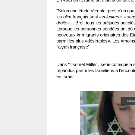
“Selon une étude récente, près d’un quar
les 
olim 
français sont 
«vulgaires», «sans
droite»
… Bref, tous les préjugés accol
Lorsque les personnes sondées ont dû «c
nouveaux immigrants originaires des Etat
parmi les plus «désirables». Les «moins d
l’alyah française”.
Dans “‘Tsomet Miller”, série comique à su
répandus parmi les Israéliens à l’encontr
en Israël.