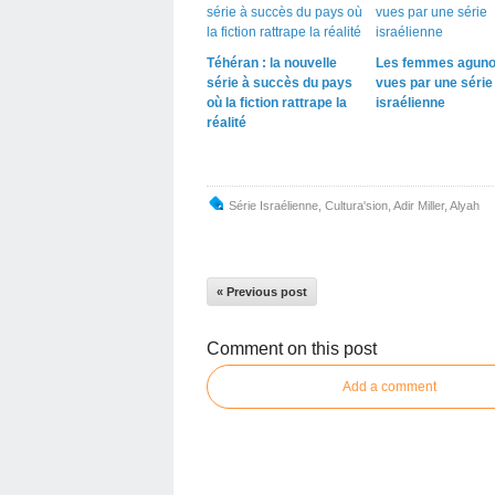
Téhéran : la nouvelle
Les femmes aguno
série à succès du pays
vues par une série
où la fiction rattrape la
israélienne
réalité
Série Israélienne
,
Cultura'sion
,
Adir Miller
,
Alyah
« Previous post
Comment on this post
Add a comment