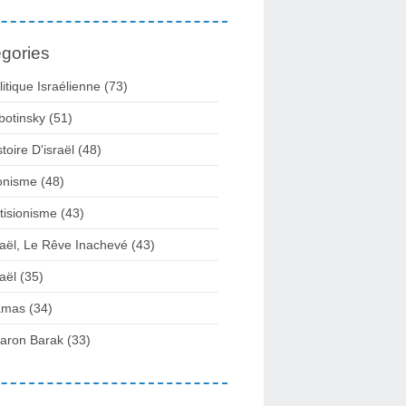
gories
litique Israélienne
(73)
botinsky
(51)
stoire D'israël
(48)
onisme
(48)
tisionisme
(43)
raël, Le Rêve Inachevé
(43)
raël
(35)
amas
(34)
aron Barak
(33)