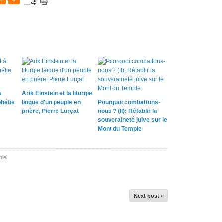
à
Arik Einstein et la liturgie
phétie
laïque d'un peuple en
Pourquoi combattons-
prière, Pierre Lurçat
nous ? (II): Rétablir la
souveraineté juive sur le
Mont du Temple
iel
Next post »