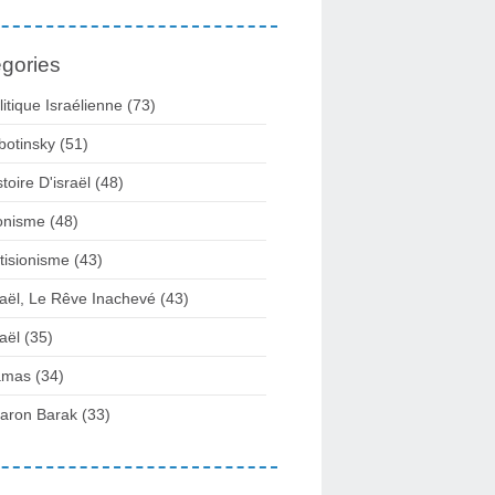
gories
litique Israélienne
(73)
botinsky
(51)
stoire D'israël
(48)
onisme
(48)
tisionisme
(43)
raël, Le Rêve Inachevé
(43)
raël
(35)
amas
(34)
aron Barak
(33)