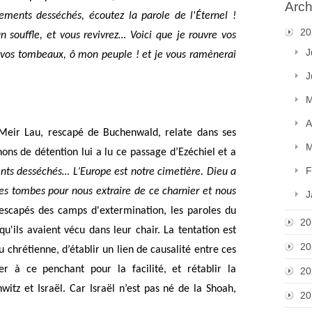
Arch
ements desséchés, écoutez la parole de l'Éternel ! 
20
n souffle, et vous revivrez…
Voici que je rouvre vos 
J
 vos tombeaux, ô mon peuple ! et je vous ramènerai 
J
M
A
 Meir Lau, rescapé de Buchenwald, relate dans ses 
M
 de détention lui a lu ce passage d’Ezéchiel et a 
F
nts desséchés… L’Europe est notre cimetière. Dieu a 
 les tombes pour nous extraire de ce charnier et nous 
J
escapés des camps d'extermination, les paroles du 
20
u'ils avaient vécu dans leur chair. La tentation est 
20
 chrétienne, d’établir un lien de causalité entre ces 
r à ce penchant pour la facilité, et rétablir la 
20
witz et Israël. 
Car Israël n’est pas né de la Shoah, 
20