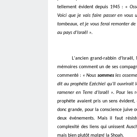
tellement évident depuis 1945 : « 
Oss
Voici que je vais faire passer en vous u
tombeaux, et je vous ferai remonter de
au pays d'Israël ». 
L'ancien grand-rabbin d’Israël,
mémoires comment un de ses compagnons
commenté : 
« Nous 
sommes
 les osseme
dit au prophète Ezéchiel qu’Il ouvrirait
ramener en Terre d’Israël
 ».
Pour les r
prophète avaient pris un sens évident, q
donc grande, pour la conscience juive ou
deux événements. Mais il faut résiste
complexité des liens qui unissent Ausch
mais bien plutôt 
malgré
 la Shoah
. 