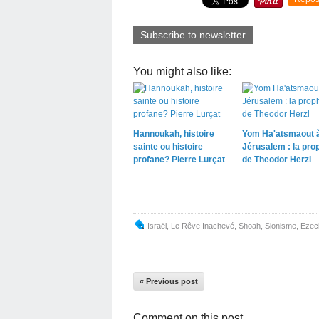
Subscribe to newsletter
You might also like:
Hannoukah, histoire
Yom Ha'atsmaout 
sainte ou histoire
Jérusalem : la pro
profane? Pierre Lurçat
de Theodor Herzl
Israël, Le Rêve Inachevé
,
Shoah
,
Sionisme
,
Ezech
« Previous post
Comment on this post