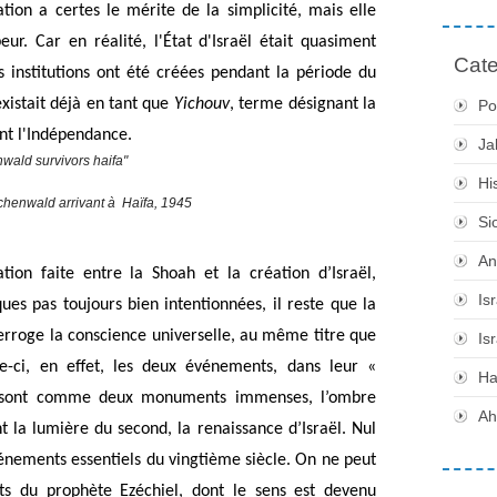
ion a certes le mérite de la simplicité, mais elle 
ur. Car en réalité, l'État d'Israël était quasiment 
Cate
s institutions ont été créées pendant la période du 
existait déjà en tant que 
Yichouv
, terme désignant la 
Po
ant l'Indépendance.
Ja
Hi
chenwald arrivant à Haïfa, 1945
Si
An
ion faite entre la Shoah et la création d’Israël, 
Is
ues pas toujours bien intentionnées, il reste que la 
roge la conscience universelle, au même titre que 
Is
e-ci, en effet, les deux événements, dans leur « 
H
, sont comme deux monuments immenses, l’ombre 
Ah
la lumière du second, la renaissance d’Israël. Nul 
énements essentiels du vingtième siècle. On ne peut 
ts du prophète Ezéchiel, dont le sens est devenu 