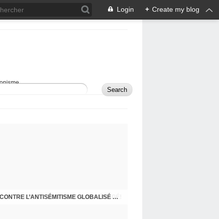
Login
+
Create my blog
sionisme.
RAPPEL - MON BLOG A DÉMÉNAGÉ!
COMMENT DÉFENDRE ISRAËL ET LUTTER CONTRE L’ANTISÉMITISME GLOBALISÉ À L’ÈRE DES RÉSEAUX SOCIAUX?