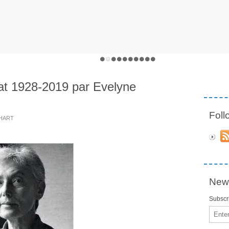
at 1928-2019 par Evelyne
Fol
RHART
News
Subscri
Email