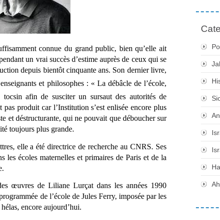
Cate
Po
suffisamment connue du grand public, bien qu’elle ait 
pendant un vrai succès d’estime auprès de ceux qui se 
Ja
truction depuis bientôt cinquante ans. Son dernier livre, 
Hi
 enseignants et philosophes : « La débâcle de l’école, 
 tocsin afin de susciter un sursaut des autorités de 
Si
 pas produit car l’Institution s’est enlisée encore plus 
An
ste et déstructurante, qui ne pouvait que déboucher sur 
ité toujours plus grande.
Is
tres, elle a été directrice de recherche au CNRS. Ses 
Is
 les écoles maternelles et primaires de Paris et de la 
H
e.
Ah
 des œuvres de Liliane Lurçat dans les années 1990 
 programmée de l’école de Jules Ferry, imposée par les 
 hélas, encore aujourd’hui.