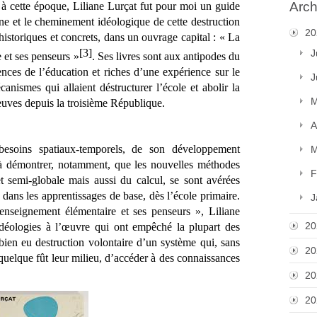
Arch
s à cette époque, Liliane Lurçat fut pour moi un guide 
ine et le cheminement idéologique de cette destruction 
20
istoriques et concrets, dans un ouvrage capital : « La 
[3]
J
 et ses penseurs »
. Ses livres sont aux antipodes du 
nces de l’éducation et riches d’une expérience sur le 
J
nismes qui allaient déstructurer l’école et abolir la 
M
reuves depuis la troisième République.
A
besoins spatiaux-temporels, de son développement 
M
à démontrer, notamment, que les nouvelles méthodes 
F
et semi-globale mais aussi du calcul, se sont avérées 
dans les apprentissages de base, dès l’école primaire. 
J
enseignement élémentaire et ses penseurs », Liliane 
20
déologies à l’œuvre qui ont empêché la plupart des 
 bien eu destruction volontaire d’un système qui, sans 
20
, quelque fût leur milieu, d’accéder à des connaissances 
20
20