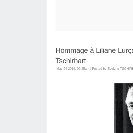
Hommage à Liliane Lurç
Tschirhart
May 24 2019, 09:25am
|
Posted by Evelyne TSCHI