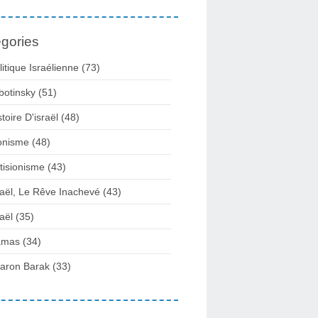
gories
litique Israélienne
(73)
botinsky
(51)
stoire D'israël
(48)
onisme
(48)
tisionisme
(43)
raël, Le Rêve Inachevé
(43)
raël
(35)
amas
(34)
aron Barak
(33)