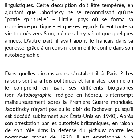
linguistiques. Cette description doit être tempérée, en
ajoutant que Jabotinsky ne se reconnaissait qu'une
"patrie spirituelle" – l'Italie, pays où se forma sa
conscience politique – et que ses regards furent toute sa
vie tournés vers Sion, même s'il n'y vécut que quelques
années. D'autre part, il avait appris le français dans sa
jeunesse, grâce à un cousin, comme il le confie dans son
autobiographie.
Dans quelles circonstances s'installe-t-il à Paris ? Les
raisons sont à la fois politiques et familiales, comme on
le comprend en lisant ses différents biographes
(son
Autobiographie
, rédigée en hébreu, s'interrompt
malheureusement après la Première Guerre mondiale,
Jabotinsky n'ayant pas eu le loisir de l'achever, puisqu'il
est décédé subitement aux États-Unis en 1940). Apr
ès
son arrestation par les autorit
és britanniques, en raison
de son rôle dans la défense du
yichouv
contre les
pogromes arabes de 1920, il est emprisonné à la