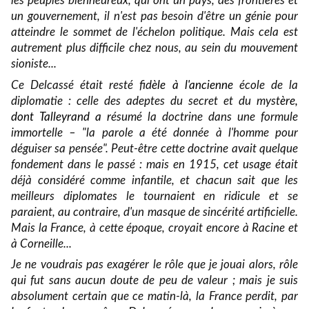
les peuples bienheureux, qui ont un pays, des fronti
è
res et
un gouvernement, il n'est pas besoin d'être un génie pour
atteindre le sommet de l'échelon politique. Mais cela est
autrement plus difficile chez nous, au sein du mouvement
sioniste...
Ce Delcassé était resté fid
èle à l'ancienne
école de la
diplomatie : celle des adeptes du secret et du myst
ère,
dont Talleyrand a r
ésumé la doctrine dans une formule
immortelle – "la parole a été donnée à l'homme pour
déguiser sa pensée". Peut-être cette doctrine avait quelque
fondement dans le passé : mais en 1915, cet usage était
déjà considéré comme infantile, et chacun sait que les
meilleurs diplomates le tournaient en ridicule et se
paraient, au contraire, d'un masque de sincérité artificielle.
Mais la France, à cette époque, croyait encore à Racine et
à Corneille...
Je ne voudrais pas exagérer le rôle que je jouai alors, rôle
qui fut sans aucun doute de peu de valeur ; mais je suis
absolument certain que ce matin-là, la France perdit, par