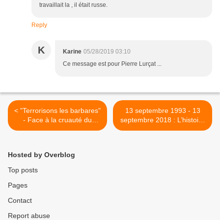
travaillait la , il était russe.
Reply
K
Karine
05/28/2019 03:10
Ce message est pour Pierre Lurçat ...
< "Terrorisons les barbares"
13 septembre 1993 - 13
- Face à la cruauté du
septembre 2018 : L’histoire
Hamas, l’humanité d’Israël
secrète d’Oslo - ou
est-elle justifiée? par Pierre
comment Arafat a détruit la
I. Lurçat
gauche israélienne, Pierre
Hosted by Overblog
Lurçat >
Top posts
Pages
Contact
Report abuse