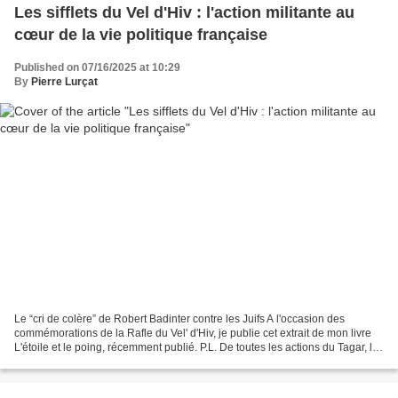
Les sifflets du Vel d'Hiv : l'action militante au
cœur de la vie politique française
Published on 07/16/2025 at 10:29
By
Pierre Lurçat
Le “cri de colère” de Robert Badinter contre les Juifs A l'occasion des
commémorations de la Rafle du Vel' d'Hiv, je publie cet extrait de mon livre
L'étoile et le poing, récemment publié. P.L. De toutes les actions du Tagar, la
plus médiatique et celle...