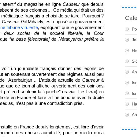
r attentif du magazine en ligne
Causeur
que depuis
nt absent de ses colonnes… Ce média qui était un des
médiatique français a choisi de se taire. Pourquoi ?
Cate
e
Causeur,
Gil Mihaely, est opposé au gouvernement
ne tribune virulente
, expliquant que le gouvernement
Po
 deux socles de la société libérale, la Cour
 que “
la base [électorale] de Nétanyahou préfère la
Ja
Hi
Si
 voir un journaliste français donner des leçons de
An
tout en soutenant ouvertement des régimes aussi peu
e l’Azerbaïdjan… L’attitude actuelle de
Causeur
à
Is
ique que ce journal affiche ouvertement des opinions
prétend soutenir la “gauche” (caviar il est vrai) en
Is
droite en France et faire la fine bouche avec la droite
édias, n’est pas à une contradiction près.
H
Ah
installé en France depuis longtemps, est libre d’avoir
oindre des choses aurait été, pour un média qui a