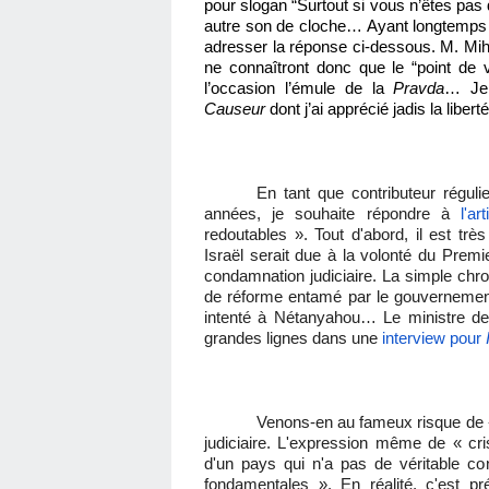
pour slogan “Surtout si vous n’êtes pas 
autre son de cloche… Ayant longtemps 
adresser la réponse ci-dessous. M. Miha
ne connaîtront donc que le “point de v
l’occasion l’émule de la
Pravda
… Je 
Causeur
dont j’ai apprécié jadis la liberté
En tant que contributeur régul
années, je souhaite répondre à
l'a
redoutables ». Tout d'abord, il est très
Israël serait due à la volonté du Pre
condamnation judiciaire. La simple chron
de réforme entamé par le gouvernement 
intenté à Nétanyahou… Le ministre de 
grandes lignes dans une
interview pour
Venons-en au fameux risque de « 
judiciaire. L'expression même de « cris
d'un pays qui n'a pas de véritable c
fondamentales ». En réalité, c'est pr