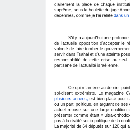
clairement la place de chaque institu
suprême, sous la houlette du juge Aharo
décennies, comme je l'ai relaté
dans un 
S'il y a aujourd'hui une profonde c
de l'actuelle opposition d'accepter le 
volonté de faire tomber le gouvernement
servir dans Tsahal et d'une atteinte poss
responsabilité de cette crise au seul
partisane de l'actualité israélienne.
Ce qui m'amène au dernier point,
soi-disant extrémiste. Le magazine
C
plusieurs années
,
est bien placé pour s
ou un parti politique, en arguant de ses
actuel repose sur une large coalition e
présenter comme étant « ultra-orthod
pas à la réalité socio-politique de la coali
La majorité de 64 députés sur 120 qui a vo