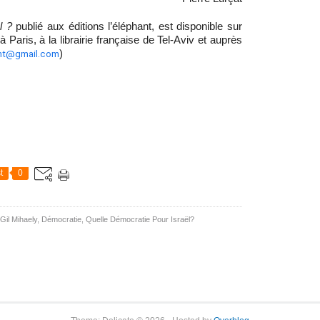
l ?
publié aux éditions l’éléphant, est disponible sur
à Paris, à la librairie française de Tel-Aviv et auprès
)
ant@gmail.com
t
0
Gil Mihaely
,
Démocratie
,
Quelle Démocratie Pour Israël?