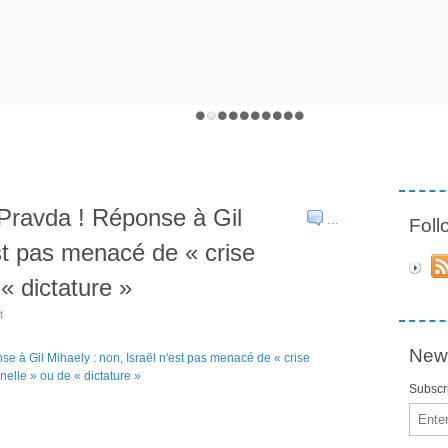
Pravda ! Réponse à Gil
…
Fol
est pas menacé de « crise
 « dictature »
t
News
Subscri
Email