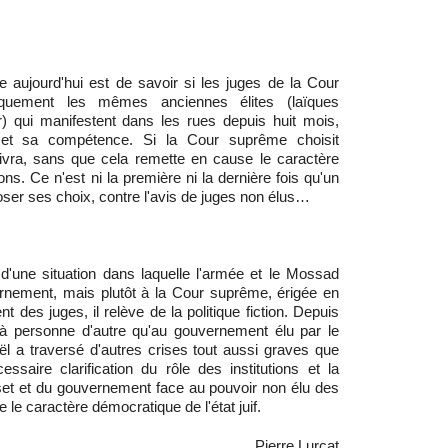
e aujourd'hui est de savoir si les juges de la Cour
giquement les mêmes anciennes élites (laïques
) qui manifestent dans les rues depuis huit mois,
 et sa compétence. Si la Cour suprême choisit
suivra, sans que cela remette en cause le caractère
ons. Ce n'est ni la première ni la dernière fois qu'un
er ses choix, contre l'avis de juges non élus…
d'une situation dans laquelle l'armée et le Mossad
ernement, mais plutôt à la Cour suprême, érigée en
 des juges, il relève de la politique fiction. Depuis
i à personne d'autre qu'au gouvernement élu par le
ël a traversé d'autres crises tout aussi graves que
essaire clarification du rôle des institutions et la
sset et du gouvernement face au pouvoir non élu des
le caractère démocratique de l'état juif.
Pierre Lurçat