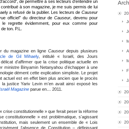
d’accord”, de permettre à ses lecteurs d’entendre un
Arch
contribué à son magazine, je me suis permis de lui
ely a refusé de la publier. Les lecteurs de
Causeur
20
ue officiel” du directeur de
Causeur
, devenu pour
J
le regrette évidemment, pour eux comme pour
 de ton. P.L.
J
M
ier du magazine en ligne
Causeur
depuis plusieurs
A
rticle de Gil Mihaely
, intitulé « Israël, des Jours
M
 délicat d'affirmer que la crise politique actuelle en
mier ministre Binyamin Netanyahou d'échapper à une
F
ologie dément cette explication simpliste. Le projet
actuel est en effet bien plus ancien que le procès
J
la justice Yariv Levin m'en avait ainsi exposé les
Israël Magazine
parue en… 2011.
20
20
crise constitutionnelle » que ferait peser la réforme
20
e constitutionnelle » est problématique, s'agissant
20
onstitution, mais seulement un ensemble de « Lois
écisément l'absence de Constitution – définissant