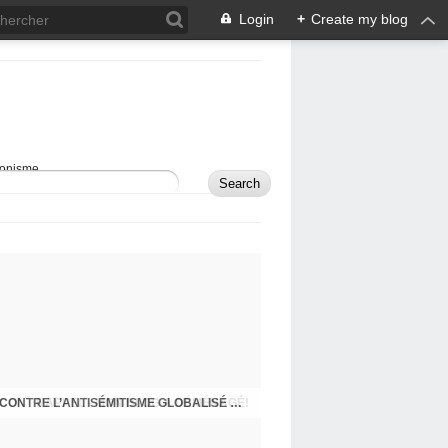
Login
+
Create my blog
sionisme.
RAPPEL - MON BLOG A DÉMÉNAGÉ!
COMMENT DÉFENDRE ISRAËL ET LUTTER CONTRE L’ANTISÉMITISME GLOBALISÉ À L’ÈRE DES RÉSEAUX SOCIAUX?