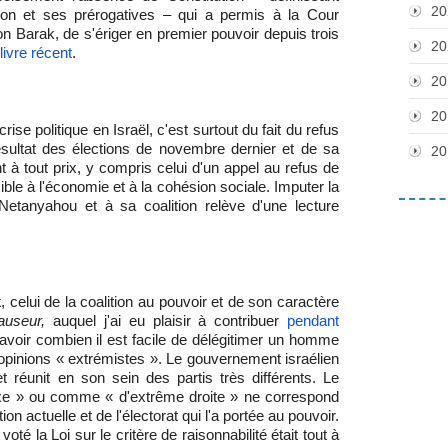
20
tion et ses prérogatives – qui a permis à la Cour
n Barak, de s'ériger en premier pouvoir depuis trois
20
livre récent
.
20
20
rise politique en Israël, c'est surtout du fait du refus
résultat des élections de novembre dernier et de sa
20
 à tout prix, y compris celui d'un appel au refus de
ible à l'économie et à la cohésion sociale. Imputer la
 Netanyahou et à sa coalition relève d'une lecture
 celui de la coalition au pouvoir et de son caractère
auseur,
auquel j'ai eu plaisir à contribuer
pendant
avoir combien il est facile de délégitimer un homme
 opinions « extrémistes ». Le gouvernement israélien
t réunit en son sein des partis très différents. Le
oxe » ou comme « d'extrême droite » ne correspond
tion actuelle et de l'électorat qui l'a portée au pouvoir.
té la Loi sur le critère de raisonnabilité était tout à