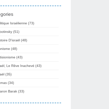
gories
litique Israélienne
(73)
botinsky
(51)
stoire D'israël
(48)
onisme
(48)
tisionisme
(43)
raël, Le Rêve Inachevé
(43)
raël
(35)
amas
(34)
aron Barak
(33)