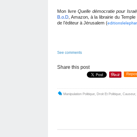
Mon livre
Quelle démocratie pour Israë
B.o.D
, Amazon, à la librairie du Temple 
de l’éditeur à Jérusalem (
editionsleleph
See comments
Share this post
Repos
Manipulation Politique
,
Droit Et Politique
,
Causeur
,