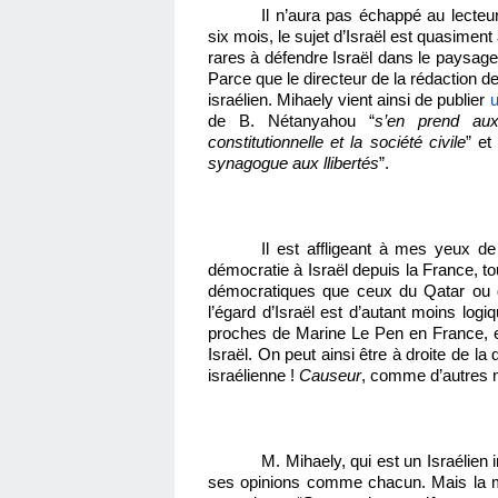
Il n’aura pas échappé au lecteu
six mois, le sujet d’Israël est quasime
rares à défendre Israël dans le paysage 
Parce que le directeur de la rédaction d
israélien. Mihaely vient ainsi de publier
u
de B. Nétanyahou “
s’en prend aux
constitutionnelle et la société civile
” et
synagogue aux llibertés
”.
Il est affligeant à mes yeux de
démocratie à Israël depuis la France, 
démocratiques que ceux du Qatar ou d
l’égard d’Israël est d’autant moins log
proches de Marine Le Pen en France, et 
Israël. On peut ainsi être à droite de la 
israélienne !
Causeur
, comme d’autres m
M. Mihaely, qui est un Israélien 
ses opinions comme chacun. Mais la m