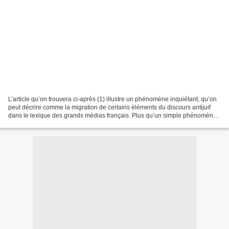
L’article qu’on trouvera ci-après (1) illustre un phénomène inquiétant, qu’on
peut décrire comme la migration de certains éléments du discours antijuif
dans le lexique des grands médias français. Plus qu’un simple phénomène
sémantique, il s’agit d’une...