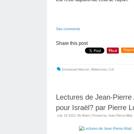
See comments
Share this post
Repos
Emmanuel Macron
,
Mélenchon
,
Crif
Lectures de Jean-Pierre A
pour Israël? par Pierre L
July 19 2023, 06:46am
|
Posted by Jean-Pierre Allali, 