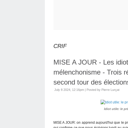
CRIF
MISE A JOUR - Les idiots
mélenchonisme - Trois r
second tour des électio
July 8 2024, 12:16pm
|
Posted by Pierre Lurçat
Idiot utile: le 
MISE A JOUR: on apprend aujourd'hui que le pré
qui confirme ce que nous écrivions lundi au suje