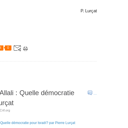
P. Lurçat
t
0
llali : Quelle démocratie
…
urçat
Crif.org