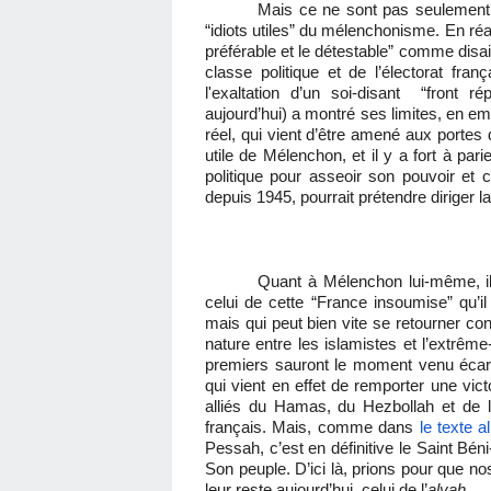
Mais ce ne sont pas seulemen
“idiots utiles” du mélenchonisme. En réal
préférable et le détestable” comme disai
classe politique et de l’électorat fran
l'exaltation
d’un soi-disant
“front rép
aujourd’hui) a montré ses limites, en e
réel, qui vient d’être amené aux portes
utile de Mélenchon, et il y a fort à par
politique pour asseoir son pouvoir et ce
depuis 1945, pourrait prétendre diriger l
Quant à Mélenchon lui-même, il po
celui de cette “France insoumise” qu’il
mais qui peut bien vite se retourner contr
nature entre les islamistes et l’extrêm
premiers sauront le moment venu écart
qui vient en effet de remporter une victo
alliés du Hamas, du Hezbollah et de l
français. Mais, comme dans
le texte 
Pessah, c’est en définitive le Saint Béni-s
Son peuple. D’ici là, prions pour que no
leur reste aujourd’hui, celui de l’
alyah
.