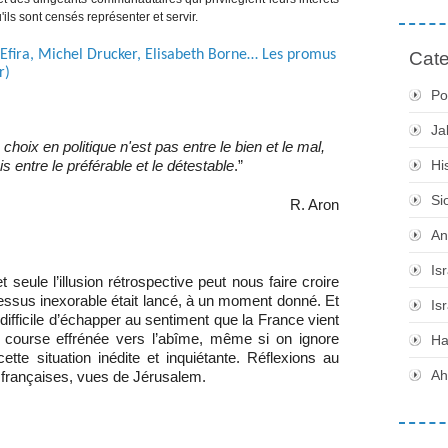
ils sont censés représenter et servir.
e Efira, Michel Drucker, Elisabeth Borne… Les promus
Cate
r)
Po
Ja
 choix en politique n'est pas entre le bien et le mal,
Hi
s entre le préférable et le détestable
.”
Si
R. Aron
An
Is
t seule l’illusion rétrospective peut nous faire croire
cessus inexorable était lancé, à un moment donné. Et
Is
t difficile d’échapper au sentiment que la France vient
course effrénée vers l’abîme, même si on ignore
H
tte situation inédite et inquiétante. Réflexions au
Ah
 françaises, vues de Jérusalem.