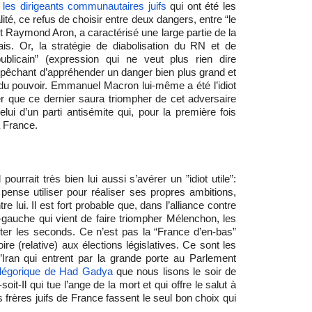
t
les dirigeants communautaires juifs
qui ont été les
ité, ce refus de choisir entre deux dangers, entre “le
t Raymond Aron, a caractérisé une large partie de la
çais. Or, la stratégie de diabolisation du RN et de
ublicain” (expression qui ne veut plus rien dire
mpêchant d’appréhender un danger bien plus grand et
 du pouvoir. Emmanuel Macron lui-même a été l’idiot
ier que ce dernier saura triompher de cet adversaire
lui d’un parti antisémite qui, pour la première fois
a France.
urrait très bien lui aussi s’avérer un ”idiot utile”:
 pense utiliser pour réaliser ses propres ambitions,
e lui. Il est fort probable que, dans l’alliance contre
e-gauche qui vient de faire triompher Mélenchon, les
er les seconds. Ce n’est pas la “France d’en-bas”
ire (relative) aux élections législatives. Ce sont les
’Iran qui entrent par la grande porte au Parlement
allégorique de Had Gadya
que nous lisons le soir de
oit-Il qui tue l’ange de la mort et qui offre le salut à
s frères juifs de France fassent le seul bon choix qui