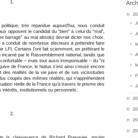
1.
Arch
20
J
olitique, très répandue aujourd’hui, nous conduit
ux opposent le candidat du “bien” à celui du “mal”,
J
re barrage” au mal absolu) devrait dicter nos choix.
 a conduit de nombreux électeurs à prétendre faire
M
r LFI. Certains l’ont fait sciemment, en préférant le
A
 incarné par le Rassemblement national, tandis que
e confortable – mais tout aussi irresponsable – du “ni
M
uive de France, le hiatus s’est ainsi creusé encore
 des réalités de la vie juive et de ses vicissitudes
F
 plus coupés des mêmes réalités, qui n’appréhendent
ituation réelle de la France qu’à travers le prisme des
J
 intérêts, institutionnels ou personnels.
20
20
2.
20
20
te la clairvoyance de Richard Prasquier, ancien