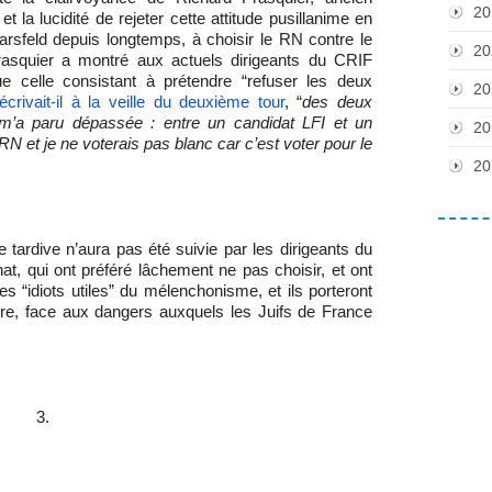
20
t la lucidité de rejeter cette attitude pusillanime en
arsfeld depuis longtemps, à choisir le RN contre le
20
rasquier a montré aux actuels dirigeants du CRIF
que celle consistant à prétendre “refuser les deux
20
écrivait-il à la veille du deuxième tour
, “
des deux
m’a paru dépassée : entre un candidat LFI et un
20
 RN et je ne voterais pas blanc car c’est voter pour le
20
 tardive n’aura pas été suivie par les dirigeants du
at, qui ont préféré lâchement ne pas choisir, et ont
 les “idiots utiles” du mélenchonisme, et ils porteront
oire, face aux dangers auxquels les Juifs de France
3.