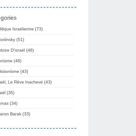
gories
litique Israélienne
(73)
botinsky
(51)
stoire D'israël
(48)
onisme
(48)
tisionisme
(43)
raël, Le Rêve Inachevé
(43)
raël
(35)
amas
(34)
aron Barak
(33)