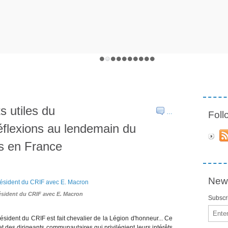
 utiles du
…
Fol
éflexions au lendemain du
ns en France
News
président du CRIF avec E. Macron
Subscri
Email
sident du CRIF est fait chevalier de la Légion d'honneur... Ce
t des dirigeants communautaires qui privilégient leurs intérêts