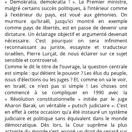
« Demokratia, demokratia ! ». Le Premier ministre,
malgré certains succès politiques, à l’intérieur comme
à l’extérieur du pays, est voué aux gémonies. On
murmure qu’Israël, jusqu’ici montré en exemple
comme pays de libertés, est en passe de devenir une
dictature. Un éclairage objectif et argumenté devenait
nécessaire. C’est pourquoi on sera infiniment
reconnaissant au juriste, essayiste et traducteur
israélien, Pierre Lurçat, de nous éclairer sur ce sujet
sensible et controversé.
Comme le dit le titre de l’ouvrage, la question centrale
est simple : qui détient le pouvoir ? Les élus du peuple,
issus d’élections ou les juges ? Et, comme on va le voir,
en Israël, ce n’est pas si simple ! Les choses ont
commencé à se compliquer en 1990 avec la
« Révolution constitutionnelle » initiée par le juge
Aharon Barak, un véritable « putsch judiciaire ». C’est
en effet à cette occasion qu’a été instauré un système
judiciaire et politique sans équivalent dans le monde
démocratique. Dès lors, la Cour suprême la plus
activiste du monde s’est arrogé un droit de regard sur