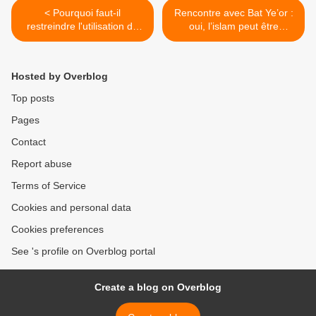
< Pourquoi faut-il
Rencontre avec Bat Ye’or :
restreindre l'utilisation du
oui, l’islam peut être
critère de « raisonnabilité
réformé >
»? P. Lurçat
Hosted by Overblog
Top posts
Pages
Contact
Report abuse
Terms of Service
Cookies and personal data
Cookies preferences
See 's profile on Overblog portal
Create a blog on Overblog