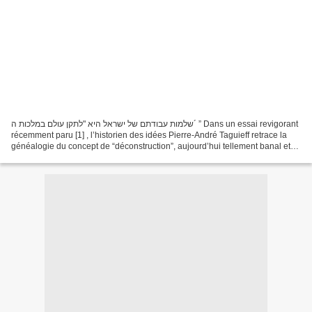
שלמות עבודתם של ישראל היא "לתקן עולם במלכות ה´ ” Dans un essai revigorant
récemment paru [1] , l’historien des idées Pierre-André Taguieff retrace la
généalogie du concept de “déconstruction”, aujourd’hui tellement banal et
utilisé si souvent qu’on a...