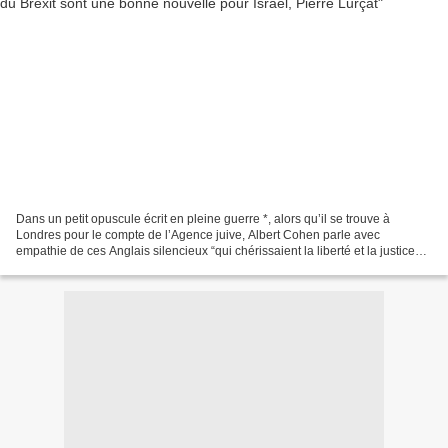
Dans un petit opuscule écrit en pleine guerre *, alors qu’il se trouve à
Londres pour le compte de l’Agence juive, Albert Cohen parle avec
empathie de ces Anglais silencieux “qui chérissaient la liberté et la justice
parce qu’ils avaient lu le Livre…”....