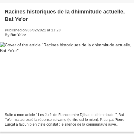
Racines historiques de la dhimmitude actuelle,
Bat Ye'or
Published on 06/02/2021 at 13:20
By
Bat Ye'or
Suite à mon article " Les Juifs de France entre Djihad et dhimmitude ", Bat
Ye'or m'a adressé la réponse suivante (le titre est le mien). P. Lurçat Pierre
Lurçat a fait un bien triste constat : le silence de la communauté juive
française et de ses nombreux...