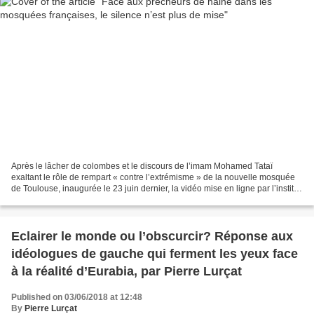
Après le lâcher de colombes et le discours de l’imam Mohamed Tataï
exaltant le rôle de rempart « contre l’extrémisme » de la nouvelle mosquée
de Toulouse, inaugurée le 23 juin dernier, la vidéo mise en ligne par l’institut
MEMRI a fait l’effet d’un trouble-fête....
Eclairer le monde ou l’obscurcir? Réponse aux
idéologues de gauche qui ferment les yeux face
à la réalité d’Eurabia, par Pierre Lurçat
Published on 03/06/2018 at 12:48
By
Pierre Lurçat