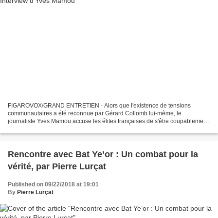
FIGAROVOX/GRAND ENTRETIEN - Alors que l'existence de tensions
communautaires a été reconnue par Gérard Collomb lui-même, le
journaliste Yves Mamou accuse les élites françaises de s'être coupablement
désintéressées de l'immigration, et d'avoir fermé les...
Rencontre avec Bat Ye’or : Un combat pour la
vérité, par Pierre Lurçat
Published on 09/22/2018 at 19:01
By
Pierre Lurçat