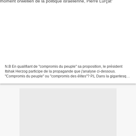
N.B En qualifiant de "compromis du peuple" sa proposition, le président
Itshak Herzog participe de la propagande que j'analyse ci-dessous.
"Compromis du peuple" ou "compromis des élites"? P.L Dans la gigantesque
campagne de désinformation à laquelle se...