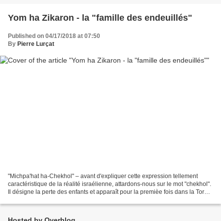
Yom ha Zikaron - la "famille des endeuillés"
Published on 04/17/2018 at 07:50
By
Pierre Lurçat
"Michpa'hat ha-Chekhol" – avant d'expliquer cette expression tellement
caractéristique de la réalité israélienne, attardons-nous sur le mot "chekhol".
Il désigne la perte des enfants et apparaît pour la premièe fois dans la Torah,
au Livre de Béréchit,...
Hosted by Overblog