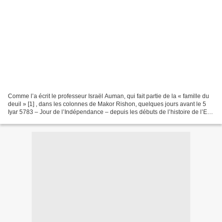
Comme l’a écrit le professeur Israël Auman, qui fait partie de la « famille du
deuil » [1] , dans les colonnes de Makor Rishon, quelques jours avant le 5
Iyar 5783 – Jour de l’Indépendance – depuis les débuts de l’histoire de l’Etat
d’Israël, « les dirigeants...