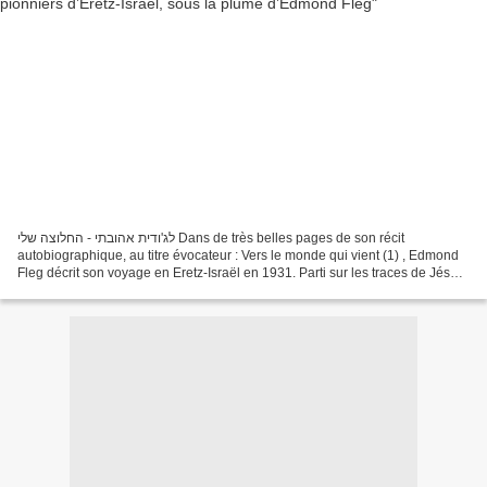
לג'ודית אהובתי - החלוצה שלי Dans de très belles pages de son récit
autobiographique, au titre évocateur : Vers le monde qui vient (1) , Edmond
Fleg décrit son voyage en Eretz-Israël en 1931. Parti sur les traces de Jésus,
l’auteur qui relate tout d’abord...