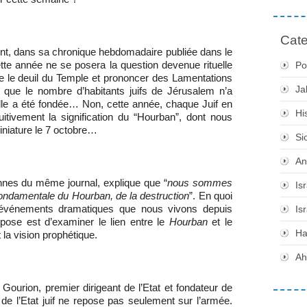
Cate
t, dans sa chronique hebdomadaire publiée dans le
tte année ne se posera la question devenue rituelle
Po
e le deuil du Temple et prononcer des Lamentations
Ja
rs que le nombre d’habitants juifs de Jérusalem n’a
ille a été fondée… Non, cette année, chaque Juif en
Hi
itivement la signification du “Hourban”, dont nous
iniature le 7 octobre…
Si
An
nnes du même journal, explique que “
nous sommes
Is
 fondamentale du Hourban, de la destruction
”. En quoi
s événements dramatiques que nous vivons depuis
Is
ose est d’examiner le lien entre le
Hourban
et le
H
 la vision prophétique.
Ah
ourion, premier dirigeant de l’Etat et fondateur de
 de l’Etat juif ne repose pas seulement sur l’armée.