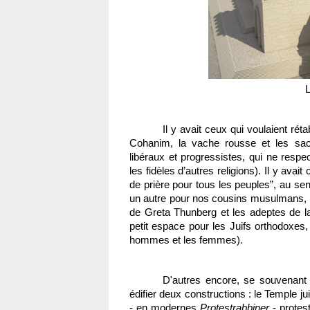
L
Il y avait ceux qui voulaient rét
Cohanim, la vache rousse et les sacrif
libéraux et progressistes, qui ne respec
les fidèles d’autres religions). Il y ava
de prière pour tous les peuples”, au sen
un autre pour nos cousins musulmans, po
de Greta Thunberg et les adeptes de la
petit espace pour les Juifs orthodoxes, 
hommes et les femmes).
D'autres encore, se souvenant de
édifier deux constructions : le Temple juif
- en modernes 
Protestrabbiner
 - protes