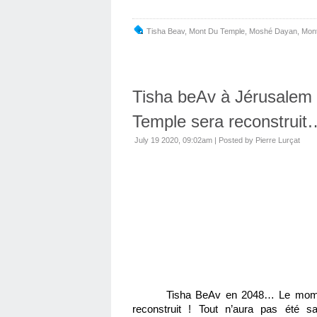
Tisha Beav
,
Mont Du Temple
,
Moshé Dayan, Mon
Tisha beAv à Jérusalem 
Temple sera reconstruit
July 19 2020, 09:02am
|
Posted by Pierre Lurçat
Tisha BeAv en 2048… Le moment
reconstruit ! Tout n’aura pas été sa