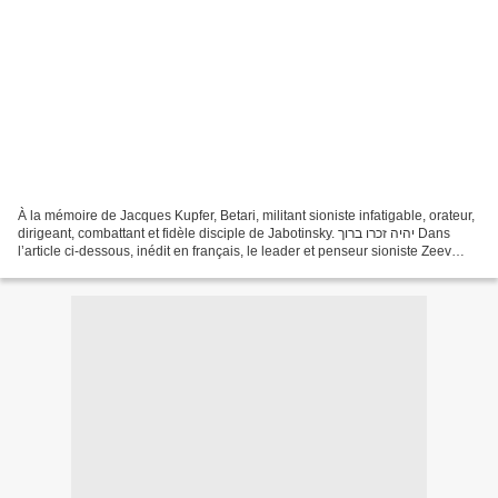
À la mémoire de Jacques Kupfer, Betari, militant sioniste infatigable, orateur,
dirigeant, combattant et fidèle disciple de Jabotinsky. יהיה זכרו ברוך Dans
l’article ci-dessous, inédit en français, le leader et penseur sioniste Zeev
Jabotinsky livre sa...