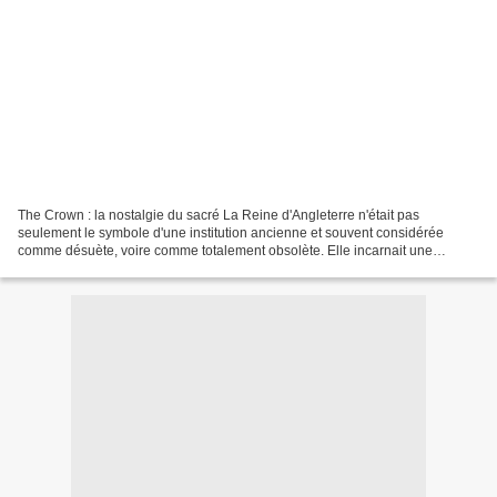
The Crown : la nostalgie du sacré La Reine d'Angleterre n'était pas
seulement le symbole d'une institution ancienne et souvent considérée
comme désuète, voire comme totalement obsolète. Elle incarnait une
dimension du sacré qui fait cruellement défaut...