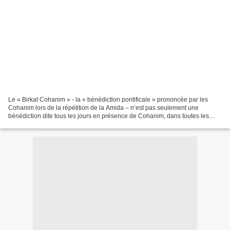
Le « Birkat Cohanim » - la « bénédiction pontificale » prononcée par les
Cohanim lors de la répétition de la Amida – n’est pas seulement une
bénédiction dite tous les jours en présence de Cohanim, dans toutes les
synagogues du monde. C’est aussi une cérémonie...