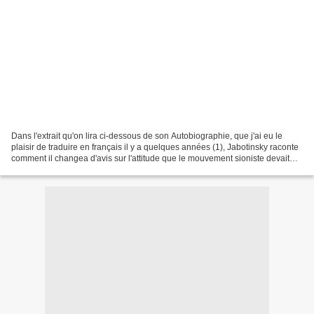
Dans l'extrait qu'on lira ci-dessous de son Autobiographie, que j'ai eu le
plaisir de traduire en français il y a quelques années (1), Jabotinsky raconte
comment il changea d'avis sur l'attitude que le mouvement sioniste devait
adopter envers la Turquie...