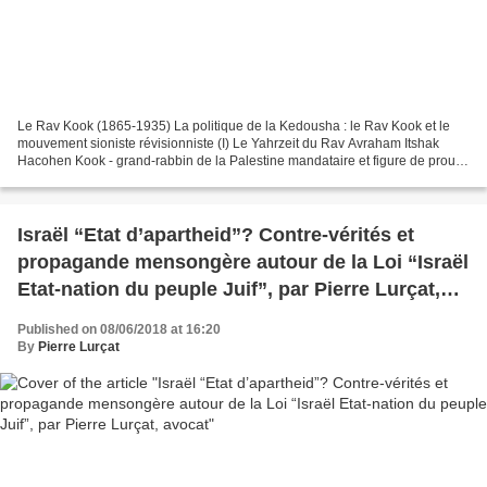
Le Rav Kook (1865-1935) La politique de la Kedousha : le Rav Kook et le
mouvement sioniste révisionniste (I) Le Yahrzeit du Rav Avraham Itshak
Hacohen Kook - grand-rabbin de la Palestine mandataire et figure de proue
du sionisme religieux - est l’occasion...
Israël “Etat d’apartheid”? Contre-vérités et
propagande mensongère autour de la Loi “Israël
Etat-nation du peuple Juif”, par Pierre Lurçat,
avocat
Published on 08/06/2018 at 16:20
By
Pierre Lurçat