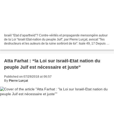
Israël “Etat d’apartheid”? Contre-vérités et propagande mensongère autour
de la Loi “Israël Etat-nation du peuple Juif”, par Pierre Lurçat, avocat “Tes
destructeurs et les auteurs de ta ruine sortiront de toi”. Isaïe 49, 17 Depuis le
vote par la Knesset...
Atta Farhat : “la Loi sur Israël-Etat nation du
peuple Juif est nécessaire et juste”
Published on 07/29/2018 at 06:57
By
Pierre Lurçat