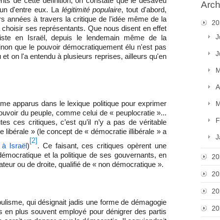
ents de cette définition, on constate que le désaveu
Arch
cun d'entre eux. La
légitimité populaire
, tout d'abord,
s années à travers la critique de l'idée même de la
20
 choisir ses représentants. Que nous disent en effet
J
siste en Israël, depuis le lendemain même de la
non que le pouvoir démocratiquement élu n'est pas
J
et on l'a entendu à plusieurs reprises, ailleurs qu'en
M
A
 apparus dans le lexique politique pour exprimer
M
uvoir du peuple, comme celui de « peuplocratie »...
F
utes ces critiques, c’est qu’il n’y a pas de véritable
libérale » (le concept de « démocratie illibérale » a
J
[2]
à Israël
)
. Ce faisant, ces critiques opèrent une
émocratique et la politique de ses gouvernants, en
20
teur ou de droite, qualifié de « non démocratique ».
20
20
ulisme, qui désignait jadis une forme de démagogie
20
lus en plus souvent employé pour dénigrer des partis