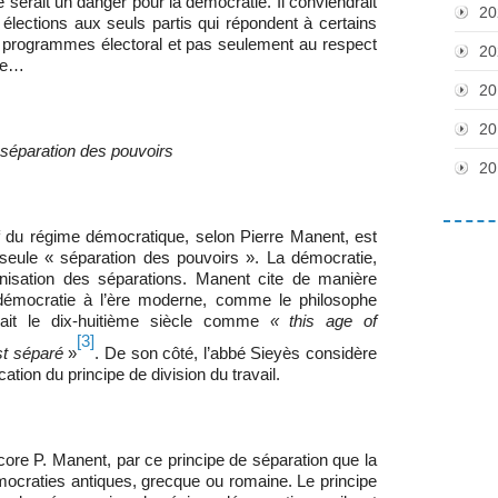
e serait un danger pour la démocratie. Il conviendrait
20
 élections aux seuls partis qui répondent à certains
s programmes électoral et pas seulement au respect
20
que…
20
20
a séparation des pouvoirs
20
régime démocratique, selon Pierre Manent, est
 seule « séparation des pouvoirs ». La démocratie,
rganisation des séparations. Manent cite de manière
a démocratie à l’ère moderne, comme le philosophe
ait le dix-huitième siècle comme
« this age of
[3]
st séparé
»
. De son côté, l’abbé Sieyès considère
ation du principe de division du travail.
P. Manent, par ce principe de séparation que la
craties antiques, grecque ou romaine. Le principe