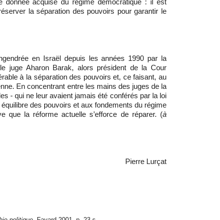
e donnée acquise du régime démocratique : il est
préserver la séparation des pouvoirs pour garantir le
rée en Israël depuis les années 1990 par la
ar le juge Aharon Barak, alors président de la Cour
able à la séparation des pouvoirs et, ce faisant, au
enne. En concentrant entre les mains des juges de la
- qui ne leur avaient jamais été conférés par la loi
ile équilibre des pouvoirs et aux fondements du régime
ve que la réforme actuelle s’efforce de réparer. (
à
Pierre Lurçat
ie politique
, Fayard 2001, p. 23 s.