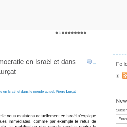
mocratie en Israël et dans
…
Fol
Lurçat
t
News
Subscri
elle nous assistons actuellement en Israël s'explique
Email
iques immédiates, comme par exemple le refus de
faite, la mobilisation des grands médias contre le