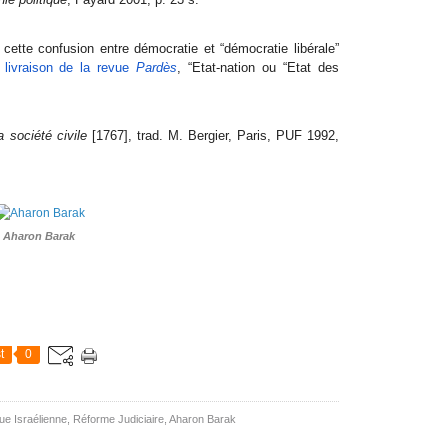
ette confusion entre démocratie et “démocratie libérale”
e livraison de la revue
Pardès
, “Etat-nation ou “Etat des
a société civile
[1767], trad. M. Bergier, Paris, PUF 1992,
Aharon Barak
t
0
que Israélienne
,
Réforme Judiciaire
,
Aharon Barak