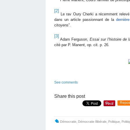
[2]
Le rav Oury Cherki a récemment relevé c
dans un article passionnant de la
dernièr
citoyens”.
[3]
Adam Ferguson,
Essai sur l’histoire de l
cité par P. Manent, op. cit. p. 26.
See comments
Share this post
Repos
Démocratie
,
Démocratie Illibérale
,
Politique
,
Politi