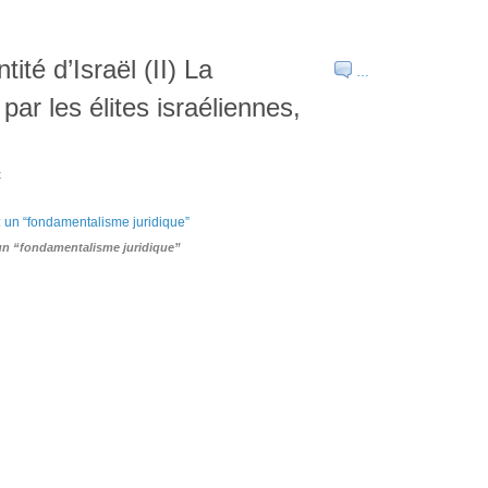
ité d’Israël (II) La
…
 par les élites israéliennes,
t
un “fondamentalisme juridique”