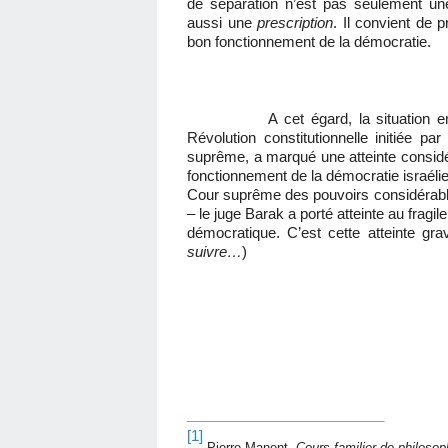
de séparation n’est pas seulement un
aussi une
prescription
. Il convient de 
bon fonctionnement de la démocratie.
A cet égard, la situation engend
Révolution constitutionnelle initiée p
suprême, a marqué une atteinte considér
fonctionnement de la démocratie israéli
Cour suprême des pouvoirs considérables 
– le juge Barak a porté atteinte au frag
démocratique. C’est cette atteinte gra
suivre…
)
[1]
Pierre Manent,
Cours familier de philosoph