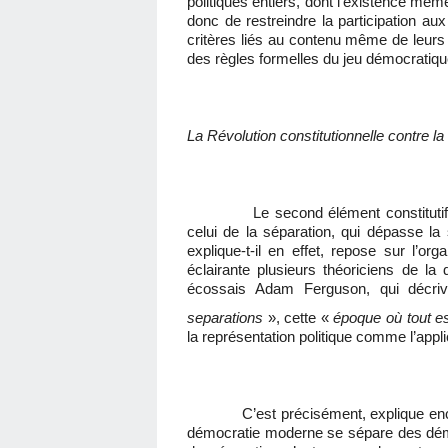
politiques entiers, dont l'existence mêm
donc de restreindre la participation aux
critères liés au contenu même de leur
des règles formelles du jeu démocrati
La Révolution constitutionnelle contre l
Le second élément constitutif du 
celui de la séparation, qui dépasse la
explique-t-il en effet, repose sur l’o
éclairante plusieurs théoriciens de l
écossais Adam Ferguson, qui décriv
separations
», cette «
époque où tout e
la représentation politique comme l’applic
C’est précisément, explique encore 
démocratie moderne se sépare des démo