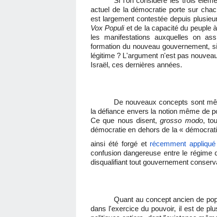
Si l'on considère les trois élém
actuel de la démocratie porte sur cha
est largement contestée depuis plusieur
Vox Populi
et de la capacité du peuple à
les manifestations auxquelles on as
formation du nouveau gouvernement, si
légitime ? L'argument n'est pas nouveau 
Israël, ces dernières années.
De nouveaux concepts sont même
la défiance envers la notion même de po
Ce que nous disent,
grosso modo
, to
démocratie en dehors de la « démocratie 
ainsi été forgé et
récemment appliqué 
confusion dangereuse entre le régime d
disqualifiant tout gouvernement conserva
Quant au concept ancien de pop
dans l'exercice du pouvoir, il est de p