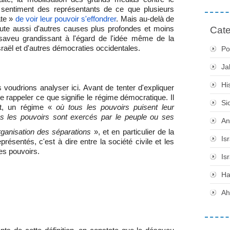
sentiment des représentants de ce que plusieurs
ate »
de voir leur pouvoir s'effondrer
. Mais au-delà de
oute aussi d'autres causes plus profondes et moins
Cate
ésaveu grandissant à l'égard de l'idée même de la
sraël et d'autres démocraties occidentales.
Po
Ja
Hi
voudrions analyser ici. Avant de tenter d'expliquer
 rappeler ce que signifie le régime démocratique. Il
Si
nt, un régime «
où tous les pouvoirs puisent leur
us les pouvoirs sont exercés par le peuple ou ses
An
rganisation des séparations
», et en particulier de la
Is
présentés, c'est à dire entre la société civile et les
les pouvoirs.
Is
H
Ah