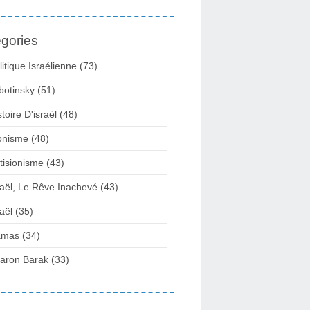
gories
litique Israélienne
(73)
botinsky
(51)
stoire D'israël
(48)
onisme
(48)
tisionisme
(43)
raël, Le Rêve Inachevé
(43)
raël
(35)
amas
(34)
aron Barak
(33)