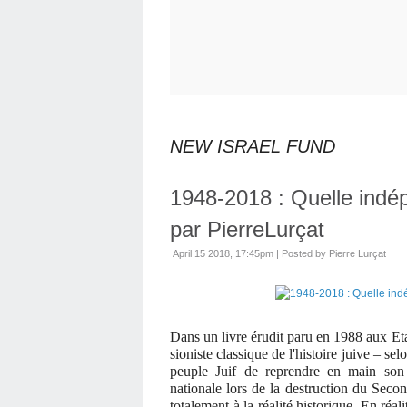
NEW ISRAEL FUND
1948-2018 : Quelle indé
par PierreLurçat
April 15 2018, 17:45pm
|
Posted by Pierre Lurçat
Dans un livre érudit paru en 1988 aux Etat
sioniste classique de l'histoire juive – sel
peuple Juif de reprendre en main son
nationale lors de la destruction du Seco
totalement à la réalité historique. En réal