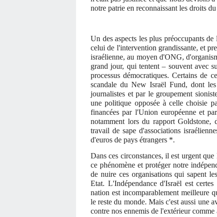
notre patrie en reconnaissant les droits du
Un des aspects les plus préoccupants de l'é
celui de l'intervention grandissante, et p
israélienne, au moyen d'ONG, d'organisme
grand jour, qui tentent – souvent avec suc
processus démocratiques. Certains de c
scandale du New Israël Fund, dont les
journalistes et par le groupement sionist
une politique opposée à celle choisie pa
financées par l'Union européenne et par 
notamment lors du rapport Goldstone, do
travail de sape d'associations israélie
d'euros de pays étrangers *.
Dans ces circonstances, il est urgent que
ce phénomène et protéger notre indépenda
de nuire ces organisations qui sapent l
Etat. L'Indépendance d'Israël est certe
nation est incomparablement meilleure qu
le reste du monde. Mais c'est aussi une av
contre nos ennemis de l'extérieur comme à