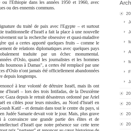
e ou l'Ethiopie dans les années 1950 et 1960, avec
Arch
égiques ou des ennemis communs.
20
J
gnature du traité de paix avec l'Egypte – et surtout
e traditionnelle d'Israël a fait la place à une nouvelle
J
usivement sur la recherche obsessive et quasi-maladive
M
ngère qui a certes apporté quelques fruits – comme le
lissement de relations diplomatiques avec quelques pays
A
lobalement traduite par un échec monumental.
années d'Oslo, quand les journalistes et les hommes
M
r du houmous à Damas", a certes été remplacé par une
ices d'Oslo n'ont jamais été officiellement abandonnées
F
tre depuis longtemps.
J
noncé à leur volonté de détruire Israël, mais ils ont
ême d'Israël – lors des trois Intifadas, de la Deuxième
20
ec Gaza depuis le retrait désastreux ordonné par Ariel
raël en cibles pour leurs missiles, au Nord d'Israël en
20
oush Katif – et demain dans tout le centre du pays, si
n en Judée Samarie devait voir le jour. Mais, plus grave
20
i à convaincre une grande partie des élites et de
20
ntellectuel d'Israël que notre présence sur cette terre
à tout prix "partager" et renoncer au cœur historique de