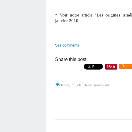
* Voir notre article "Les origines isra
janvier 2010.
See comments
Share this post
Repos
Israel
,
Im Tirtsu
,
New Israel Fund