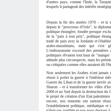
d'autres pays, comme l'Inde, la Turqui
lesquels il partageait des intérêts strat
Depuis la fin des années 1970 – et la si
depuis le "processus d'Oslo", la diplomati
politique étrangère, fondée presque excl
de la "paix à tout prix", politique étra
traité de paix avec la Jordanie et l'étab
arabo-musulmans, mais qui s'est g
L'enthousiasme excessif des premières 
politiques rêvaient tout haut de "mange
attitude plus circonspecte, mais les prém
ou critiquées comme elles auraient dû l'ê
Non seulement les Arabes n'ont jamais re
réussi à porter la guerre à l'intérieur m
Guerre du Liban et de la guerre larvée av
Sharon – et à transformer les villes d'Is
2006 et au Sud depuis la destruction du G
le projet de création d'un Etat palestinie
encore, nos ennemis ont surtout réuss
l'establishment politique, médiatique et i
n'était pas justifiée et que nous devions 