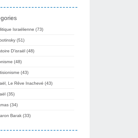
gories
litique Israélienne
(73)
botinsky
(51)
stoire D'israël
(48)
onisme
(48)
tisionisme
(43)
raël, Le Rêve Inachevé
(43)
raël
(35)
amas
(34)
aron Barak
(33)