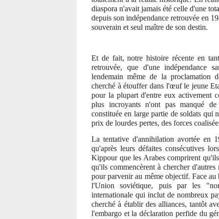
diaspora n'avait jamais été celle d'une to
depuis son indépendance retrouvée en 1948
souverain et seul maître de son destin.
Et de fait, notre histoire récente en ta
retrouvée, que d'une indépendance sa
lendemain même de la proclamation de 
cherché à étouffer dans l'œuf le jeune Etat
pour la plupart d'entre eux activement c
plus incroyants n'ont pas manqué de s
constituée en large partie de soldats qui 
prix de lourdes pertes, des forces coalisé
La tentative d'annihilation avortée en 
qu'après leurs défaites consécutives lor
Kippour que les Arabes comprirent qu'ils 
qu'ils commencèrent à chercher d'autres
pour parvenir au même objectif. Face au
l'Union soviétique, puis par les "no
internationale qui inclut de nombreux pa
cherché à établir des alliances, tantôt a
l'embargo et la déclaration perfide du gé