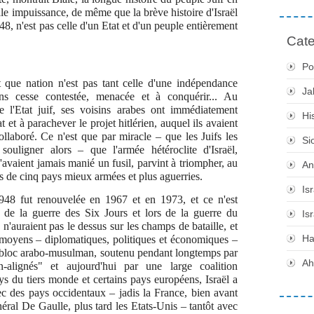
tale impuissance, de même que la brève histoire d'Israël
, n'est pas celle d'un Etat et d'un peuple entièrement
Cate
Po
nt que nation n'est pas tant celle d'une indépendance
Ja
ns cesse contestée, menacée et à conquérir... Au
l'Etat juif, ses voisins arabes ont immédiatement
Hi
 et à parachever le projet hitlérien, auquel ils avaient
ollaboré. Ce n'est que par miracle – que les Juifs les
Si
ouligner alors – que l'armée hétéroclite d'Israël,
n'avaient jamais manié un fusil, parvint à triompher, au
An
es de cinq pays mieux armées et plus aguerries.
Is
1948 fut renouvelée en 1967 et en 1973, et ce n'est
s de la guerre des Six Jours et lors de la guerre du
Is
n'auraient pas le dessus sur les champs de bataille, et
H
 moyens – diplomatiques, politiques et économiques –
 bloc arabo-musulman, soutenu pendant longtemps par
Ah
n-alignés" et aujourd'hui par une large coalition
ys du tiers monde et certains pays européens, Israël a
vec des pays occidentaux – jadis la France, bien avant
néral De Gaulle, plus tard les Etats-Unis – tantôt avec