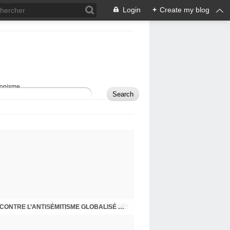
Login
+
Create my blog
sionisme.
RAPPEL - MON BLOG A DÉMÉNAGÉ!
COMMENT DÉFENDRE ISRAËL ET LUTTER CONTRE L’ANTISÉMITISME GLOBALISÉ À L’ÈRE DES RÉSEAUX SOCIAUX?