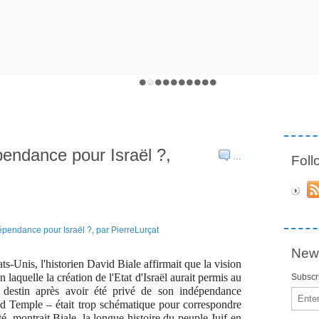
pendance pour Israël ?,
…
Fol
News
s-Unis, l'historien David Biale affirmait que la vision
on laquelle la création de l'Etat d'Israël aurait permis au
Subscri
 destin après avoir été privé de son indépendance
Email
nd Temple – était trop schématique pour correspondre
ité, montrait Biale, la longue histoire du peuple Juif en