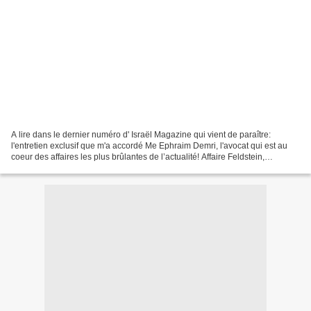
A lire dans le dernier numéro d' Israël Magazine qui vient de paraître:
l'entretien exclusif que m'a accordé Me Ephraim Demri, l'avocat qui est au
coeur des affaires les plus brûlantes de l’actualité! Affaire Feldstein,
défaillances du Shin-Beth avant...