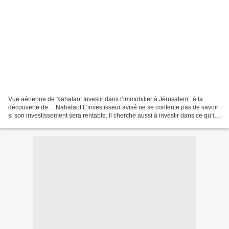
Vue aérienne de Nahalaot Investir dans l’immobilier à Jérusalem : à la
découverte de… Nahalaot L’investisseur avisé ne se contente pas de savoir
si son investissement sera rentable. Il cherche aussi à investir dans ce qu’il
aime, qu’il s’agisse d’art...