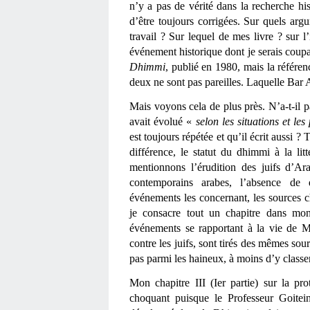
n’y a pas de vérité dans la recherche histo
d’être toujours corrigées. Sur quels arg
travail ? Sur lequel de mes livre ? sur l’
événement historique dont je serais coupab
Dhimmi
, publié en 1980, mais la référen
deux ne sont pas pareilles. Laquelle Bar As
Mais voyons cela de plus près. N’a-t-il p
avait évolué « 
selon les situations et les
est toujours répétée et qu’il écrit aussi ?
différence, le statut du dhimmi à la lit
mentionnons l’érudition des juifs d’Ar
contemporains arabes, l’absence de d
événements les concernant, les sources c
je consacre tout un chapitre dans mon
événements se rapportant à la vie de Ma
contre les juifs, sont tirés des mêmes sour
pas parmi les haineux, à moins d’y classe
Mon chapitre III (Ier partie) sur la pro
choquant puisque le Professeur Goitein m