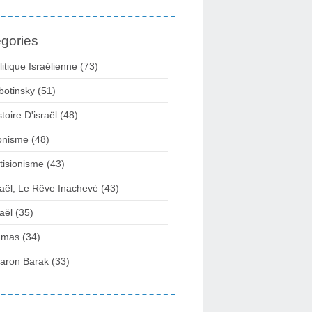
gories
litique Israélienne
(73)
botinsky
(51)
stoire D'israël
(48)
onisme
(48)
tisionisme
(43)
raël, Le Rêve Inachevé
(43)
raël
(35)
amas
(34)
aron Barak
(33)