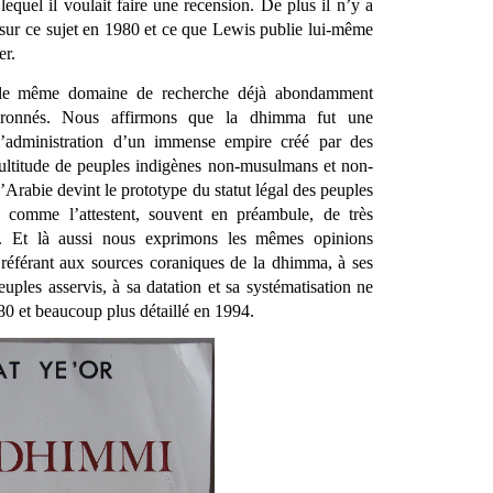
quel il voulait faire une recension. De plus il n’y a 
 sur ce sujet en 1980 et ce que Lewis publie lui-même 
.    
le même domaine de recherche déjà abondamment 
ronnés. Nous affirmons que la dhimma fut une 
l’administration d’un immense empire créé par des 
ultitude de peuples indigènes non-musulmans et non-
 d’Arabie devint le prototype du statut légal des peuples 
comme l’attestent, souvent en préambule, de très 
. Et là aussi nous exprimons les mêmes opinions 
référant aux sources coraniques de la dhimma, à ses 
ples asservis, à sa datation et sa systématisation ne 
980 et beaucoup plus détaillé en 1994. 