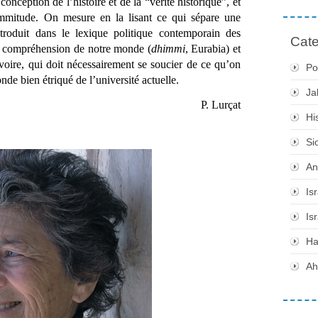
nception de l’histoire et de la “vérité historique”, et 
immitude. On mesure en la lisant ce qui sépare une 
ntroduit dans le lexique politique contemporain des 
Cate
a compréhension de notre monde (
dhimmi
, Eurabia) et 
un universitaire enfermé dans sa tour d’ivoire, qui doit nécessairement se soucier de ce qu’on 
Po
nde bien étriqué de l’université actuelle. 
Ja
P. Lurçat
Hi
Si
An
Is
Is
H
Ah