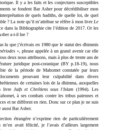
rique. Il y a les faits et les conjectures susceptibles 
uments se fondent Bar Asher pour décrédibiliser mon 
interprétation de quels hadiths, de quelle loi, de quel 
le ? La note qu’il m’attribue se réfère à mon livre 
Le 
ce dans la Bibliographie cite l’édition de 2017. Or les 
her a-t-il lue ? 
as lu que j’écrivais en 1980 que le statut des dhimmis 
 périodes
 », phrase appelée à un grand avenir car elle 
 Tous deux nous attribuons, mais à plus de trente ans de 
térature juridique post-coranique (BY p.18-19), nous 
abie de la période de Mahomet constatée par leurs 
ocuments prouvant leur culpabilité dans divers 
hrétiennes de certaines lois de la dhimma, auxquelles 
 livre 
Juifs et Chrétiens sous l’Islam
 (1994). Les 
homet, à ses combats contre les tribus païennes et 
ces et ne diffèrent en rien. Donc sur ce plan je ne suis 
r aussi Bar Asher.
tection étrangère n’exprime rien de particulièrement 
’en avait félicité, je l’avais d’ailleurs largement 