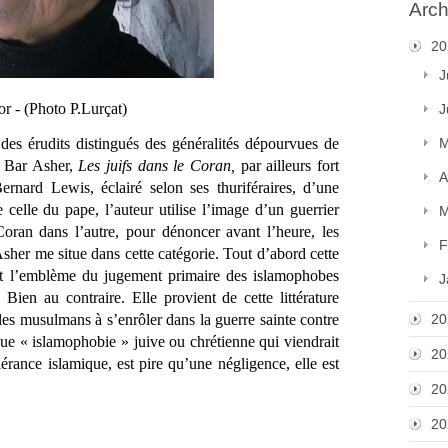
Arch
20
J
or - (Photo P.Lurçat)
J
M
 des érudits distingués des généralités dépourvues de 
. Bar Asher, 
Les juifs dans le Coran,
 par ailleurs fort 
A
 Bernard Lewis
, éclairé selon ses thuriféraires, d’une 
 celle du pape, l’auteur utilise l’image d’un guerrier 
M
ran dans l’autre, pour dénoncer avant l’heure, les 
F
her me situe dans cette catégorie. Tout d’abord cette 
t l’emblème du jugement primaire des islamophobes 
J
ien au contraire. Elle provient de cette littérature 
20
les musulmans à s’enrôler dans la guerre sainte contre 
ue « islamophobie » juive ou chrétienne qui viendrait 
20
lérance islamique, est pire qu’une négligence, elle est 
20
20