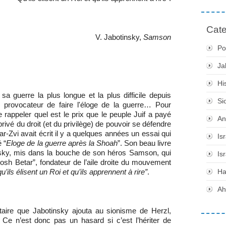
Cate
V. Jabotinsky,
Samson
Po
Ja
Hi
sa guerre la plus longue et la plus difficile depuis
Si
e provocateur de faire l'éloge de la guerre… Pour
e rappeler quel est le prix que le peuple Juif a payé
An
privé du droit (et du privilège) de pouvoir se défendre
-Zvi avait écrit il y a quelques années un essai qui
Is
 “
Eloge de la guerre après la Shoah
”. Son beau livre
nsky, mis dans la bouche de son héros Samson, qui
Is
Rosh Betar”, fondateur de l’aile droite du mouvement
H
qu’ils élisent un Roi et qu’ils apprennent à rire”
.
Ah
itaire que Jabotinsky ajouta au sionisme de Herzl,
. Ce n’est donc pas un hasard si c’est l’hériter de