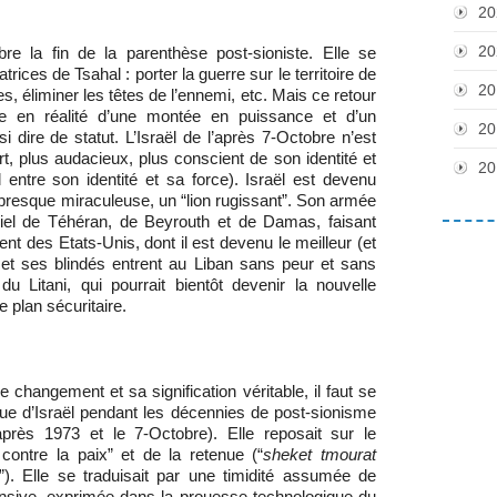
20
20
e la fin de la parenthèse post-sioniste. Elle se
rices de Tsahal : porter la guerre sur le territoire de
20
, éliminer les têtes de l’ennemi, etc. Mais ce retour
e en réalité d’une montée en puissance et d’un
20
dire de statut. L’Israël de l’après 7-Octobre n’est
ort, plus audacieux, plus conscient de son identité et
20
 entre son identité et sa force)
. Israël est devenu
 presque miraculeuse, un “lion rugissant”. Son armée
ciel de Téhéran, de Beyrouth et de Damas, faisant
t des Etats-Unis, dont il est devenu le meilleur (et
rie et ses blindés entrent au Liban sans peur et sans
u Litani, qui pourrait bientôt devenir la nouvelle
e plan sécuritaire.
changement et sa signification véritable, il faut se
ique d’Israël pendant les décennies de post-sionisme
après 1973 et le 7-Octobre). Elle reposait sur le
contre la paix” et de la retenue (“
sheket tmourat
). Elle se traduisait par une timidité assumée de
ensive, exprimée dans la prouesse technologique du