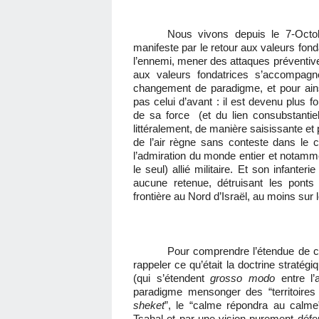
Nous vivons depuis le 7-Octobr
manifeste par le retour aux valeurs fondat
l’ennemi, mener des attaques préventives
aux valeurs fondatrices s’accompagn
changement de paradigme, et pour ainsi 
pas celui d’avant : il est devenu plus f
de sa force
(et du lien consubstantiel
littéralement, de manière saisissante et
de l’air règne sans conteste dans le 
l’admiration du monde entier et notammen
le seul) allié militaire. Et son infante
aucune retenue, détruisant les ponts d
frontière au Nord d’Israël, au moins sur l
Pour comprendre l’étendue de ce 
rappeler ce qu’était la doctrine stratég
(qui s’étendent
grosso modo
entre l’
paradigme mensonger des “territoires 
sheket
”, le “calme répondra au calme”
Tsahal et par une vision purement déf