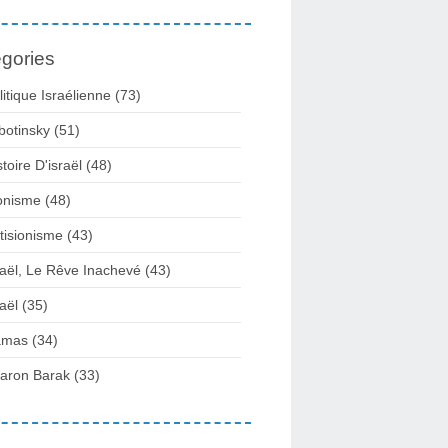
gories
litique Israélienne
(73)
botinsky
(51)
stoire D'israël
(48)
onisme
(48)
tisionisme
(43)
raël, Le Rêve Inachevé
(43)
raël
(35)
amas
(34)
aron Barak
(33)