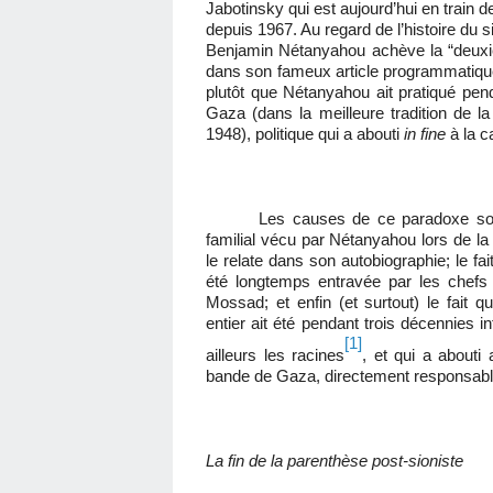
Jabotinsky qui est aujourd’hui en train d
depuis 1967. Au regard de l’histoire du s
Benjamin Nétanyahou achève la “deuxi
dans son fameux article programmatique 
plutôt que Nétanyahou ait pratiqué pen
Gaza (dans la meilleure tradition de la
1948), politique qui a abouti
in fine
à la c
Les causes de ce paradoxe son
familial vécu par Nétanyahou lors de l
le relate dans son autobiographie; le fa
été longtemps entravée par les chefs
Mossad; et enfin (et surtout) le fait qu
entier ait été pendant trois décennies int
[1]
ailleurs les racines
, et qui a abouti
bande de Gaza, directement responsabl
La fin de la parenthèse post-sioniste