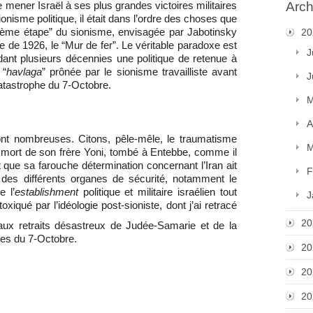
Arch
e mener Israël à ses plus grandes victoires militaires
ionisme politique, il était dans l’ordre des choses que
ème étape” du sionisme, envisagée par Jabotinsky
20
de 1926, le “Mur de fer”. Le véritable paradoxe est
J
dant plusieurs décennies une politique de retenue à
 “
havlaga
” prônée par le sionisme travailliste avant
J
atastrophe du 7-Octobre.
M
A
t nombreuses. Citons, pêle-mêle, le traumatisme
M
a mort de son frère Yoni, tombé à Entebbe, comme il
it que sa farouche détermination concernant l’Iran ait
F
 des différents organes de sécurité, notamment le
e l’
establishment
politique et militaire israélien tout
J
oxiqué par l’idéologie post-sioniste, dont j’ai retracé
20
 aux retraits désastreux de Judée-Samarie et de la
es du 7-Octobre.
20
20
20