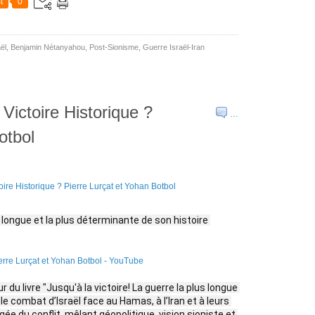
t
0
ël
,
Benjamin Nétanyahou
,
Post-Sionisme
,
Guerre Israël-Iran
Victoire Historique ?
…
otbol
s longue et la plus déterminante de son histoire 
ierre Lurçat et Yohan Botbol - YouTube
 du livre "Jusqu'à la victoire! La guerre la plus longue 
e combat d’Israël face au Hamas, à l’Iran et à leurs 
gée du conflit, mêlant géopolitique, vision sioniste et 