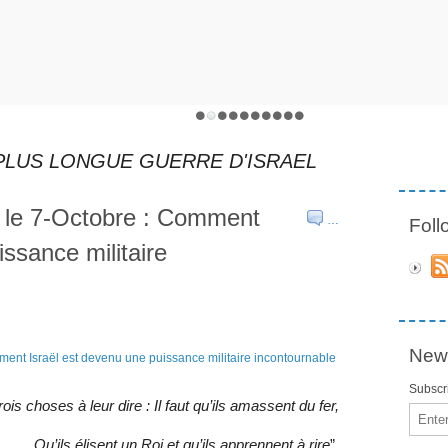
 PLUS LONGUE GUERRE D'ISRAEL
s le 7-Octobre : Comment
…
Fol
ssance militaire
News
Subscri
trois choses à leur dire : Il faut qu’ils amassent du fer,
Email
Qu’ils élisent un Roi et qu’ils apprennent à rire
”.