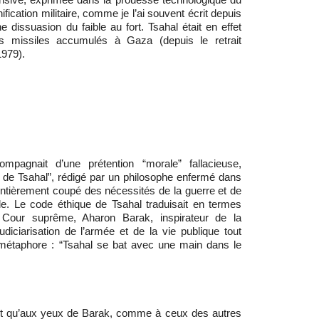
ification militaire, comme je l’ai souvent écrit depuis
e dissuasion du faible au fort. Tsahal était en effet
es missiles accumulés à Gaza (depuis le retrait
1979).
compagnait d’une prétention “morale” fallacieuse,
 de Tsahal”, rédigé par un philosophe enfermé dans
 entièrement coupé des nécessités de la guerre et de
le. Le code éthique de Tsahal traduisait en termes
a Cour suprême, Aharon Barak, inspirateur de la
judiciarisation de l’armée et de la vie publique tout
 métaphore : “Tsahal se bat avec une main dans le
iait qu’aux yeux de Barak, comme à ceux des autres