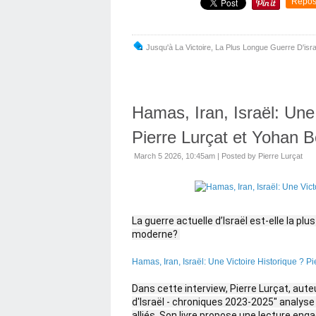
Repos
Jusqu'à La Victoire, La Plus Longue Guerre D'isra
Hamas, Iran, Israël: Une 
Pierre Lurçat et Yohan B
March 5 2026, 10:45am
|
Posted by Pierre Lurçat
La guerre actuelle d’Israël est-elle la plu
moderne? 
Hamas, Iran, Israël: Une Victoire Historique ? P
Dans cette interview, Pierre Lurçat, auteur
d'Israël - chroniques 2023-2025" analyse l
alliés. Son livre propose une lecture enga