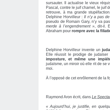
sursauter. Il actualise le vieux réqui
Pascal, contre le juif charnel, le juif
retrouve, à ma grande stupéfaction
Delphine Horvilleur :
Il n’y a
pas de
pseudo de Romain Gary, n’y va pas 
merde à l’engendrement »
, dit-il.
Abraham pour
rompre avec la ﬁliat
Delphine Horvilleur invente un
juda
Elle réussit le prodige de judaïser
imposture, et même une impiét
judaïsme, un miroir où elle rit de se
moi.
À l’opposé de cet enrôlement de la fo
Raymond Aron écrit, dans
Le Specta
« Aujourd’hui, je justiﬁe, en quel