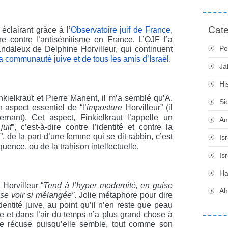
Cate
éclairant grâce à l’
Observatoire juif de France
,
oire contre l’antisémitisme en France. L’OJF l’a
Po
ndaleux de Delphine Horvilleur, qui continuent
la communauté juive et de tous les amis d’Israël
.
Ja
Hi
nkielkraut et Pierre Manent, il m’a semblé qu’A.
Si
n aspect essentiel de “l’
imposture
Horvilleur” (il
rnant). Cet aspect, Finkielkraut l’appelle un
An
juif
”, c’est-à-dire contre l’identité et contre la
”, de la part d’une femme qui se dit rabbin, c’est
Is
uence, ou de la trahison intellectuelle.
Is
H
Horvilleur “
Tend à l’hyper modernité, en guise
Ah
 se voir si mélangée”
. Jolie métaphore pour dire
dentité juive, au point qu’il n’en reste que peau
 et dans l’air du temps n’a plus grand chose à
elle récuse puisqu’elle semble, tout comme son