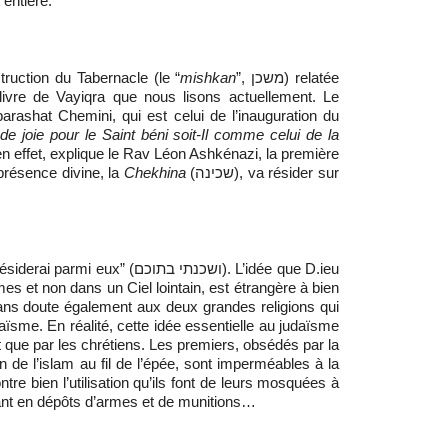
 entière.
truction du Tabernacle (le “
mishkan
”, משכן) relatée
ivre de Vayiqra que nous lisons actuellement. Le
arashat Chemini, qui est celui de l’inauguration du
 de joie pour le Saint béni soit-Il comme celui de la
 en effet, explique le Rav Léon Ashkénazi, la première
 présence divine, la
Chekhina
(שכינה), va résider sur
i parmi eux” (ושכנתי בתוכם). L’idée que D.ieu
es et non dans un Ciel lointain, est étrangère à bien
sans doute également aux deux grandes religions qui
daïsme. En réalité, cette idée essentielle au judaïsme
que par les chrétiens. Les premiers, obsédés par la
n de l’islam au fil de l’épée, sont imperméables à la
e bien l’utilisation qu’ils font de leurs mosquées à
mant en dépôts d’armes et de munitions…