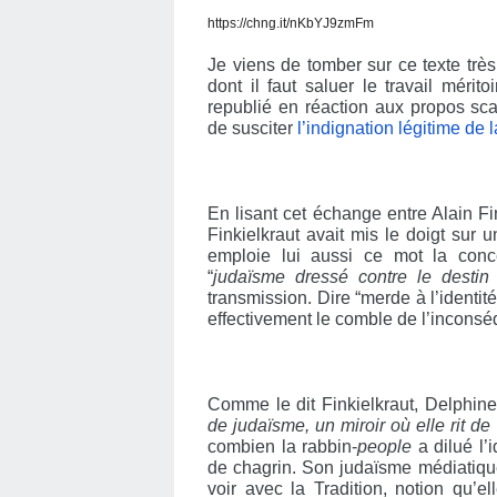
https://chng.it/nKbYJ9zmFm
Je viens de tomber sur ce texte très 
dont il faut saluer le travail mérit
republié en réaction aux propos sca
de susciter
l’indignation légitime de 
En lisant cet échange entre Alain Fi
Finkielkraut avait mis le doigt sur u
emploie lui aussi ce mot la conce
“
judaïsme dressé contre le destin 
transmission. Dire “merde à l’identité
effectivement le comble de l’inconséq
Comme le dit Finkielkraut, Delphine 
de judaïsme, un miroir où elle rit de
combien la rabbin-
people
a dilué l’i
de chagrin. Son judaïsme médiatique
voir avec la Tradition, notion qu’