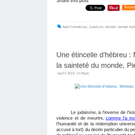
Share this post
Repos
Alain Finkielkraut
,
Judaïsme
,
Identité
,
Identité Nat
Une étincelle d’hébreu : 
la sainteté du monde, Pi
April 5 2024, 13:05pm
Le judaïsme, à l’inverse de l’isl
violence et de meurtre,
comme l’a mo
l’humanité et de la rédemption univer
accusé à tort) du destin particulier du p