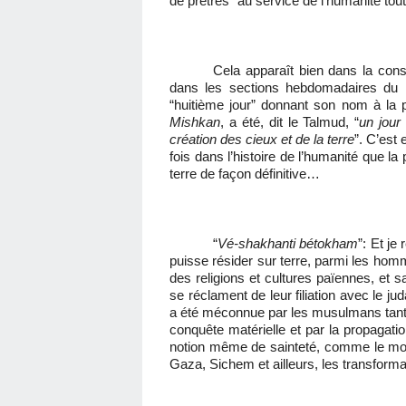
de prêtres” au service de l’humanité tout
Cela apparaît bien dans la cons
dans les sections hebdomadaires du l
“huitième jour” donnant son nom à la p
Mishkan
, a été, dit le Talmud, “
un jour
création des cieux et de la terre
”. C’est
fois dans l’histoire de l’humanité que la
terre de façon définitive…
“
Vé-shakhanti bétokham
”: Et je résidera
puisse résider sur terre, parmi les homm
des religions et cultures païennes, et 
se réclament de leur filiation avec le ju
a été méconnue par les musulmans tant 
conquête matérielle et par la propagatio
notion même de sainteté, comme le montr
Gaza, Sichem et ailleurs, les transfor