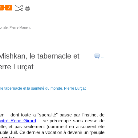
t
0
ionale
,
Pierre Manent
Mishkan, le tabernacle et
…
erre Lurçat
am – dont toute la “sacralité” passe par l’instinct de
ntré René Girard
– se préoccupe sans cesse de
selle, et pas seulement (comme il en a souvent été
euple Juif. Ce dernier a vocation à devenir un “peuple