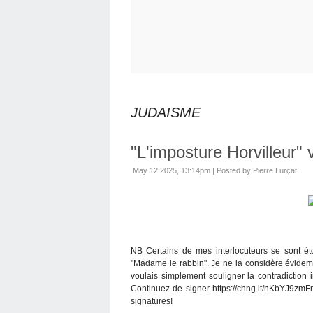
JUDAISME
"L'imposture Horvilleur" 
May 12 2025, 13:14pm
|
Posted by Pierre Lurçat
NB Certains de mes interlocuteurs se sont ét
"Madame le rabbin". Je ne la considère évidem
voulais simplement souligner la contradiction 
Continuez de signer https://chng.it/nKbYJ9zmF
signatures!