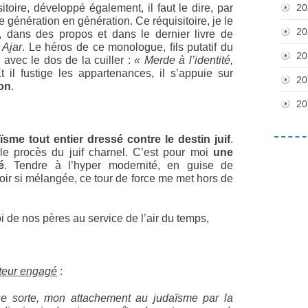
20
sitoire, développé également, il faut le dire, par
 de génération en génération. Ce réquisitoire, je le
20
, dans des propos et dans le dernier livre de
 Ajar
. Le héros de ce monologue, ﬁls putatif du
20
avec le dos de la cuiller :
« Merde à l’identité,
 Et il fustige les appartenances, il s’appuie sur
20
ion
.
20
ïsme tout entier dressé contre le destin juif
.
 le procès du juif charnel. C’est pour moi
une
é
. Tendre à l’hyper modernité, en guise de
 voir si mélangée, ce tour de force me met hors de
i de nos pères au service de l’air du temps,
teur engagé
:
que sorte, mon attachement au judaïsme par la