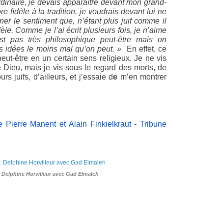
ordinaire, je devais apparaître devant mon grand-
re ﬁdèle à la tradition, je voudrais devant lui ne
ner le sentiment que, n’étant plus juif comme il
dèle. Comme je l’ai écrit plusieurs fois, je n’aime
st pas très philosophique peut-être mais on
es idées le moins mal qu’on peut. »
En effet, ce
eut-être en un certain sens religieux. Je ne vis
 Dieu, mais je vis sous le regard des morts, de
rs juifs, d’ailleurs, et j’essaie d
e
m’en montrer
e Pierre Manent et Alain Finkielkraut - Tribune
 : Delphine Horvilleur avec Gad Elmaleh