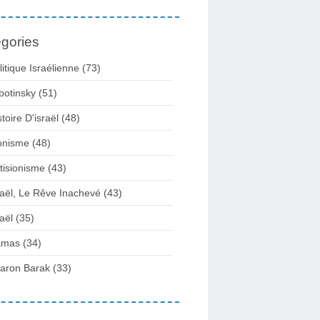
gories
litique Israélienne
(73)
botinsky
(51)
stoire D'israël
(48)
onisme
(48)
tisionisme
(43)
raël, Le Rêve Inachevé
(43)
raël
(35)
amas
(34)
aron Barak
(33)