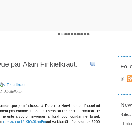
vue par Alain Finkielkraut.
…
Fol
A. Finkielkraut
News
onnés que je m'adresse à Delphine Horvilleur en l'appelant
ment pas comme "rabbin" au sens où l'entend la Tradition. Je
Subscri
inhérente à vouloir invoquer la Torah pour condamner Israël.
Email
m
https://chng.it/nKbYJ9zmFm
qui va bientôt dépasser les 3000