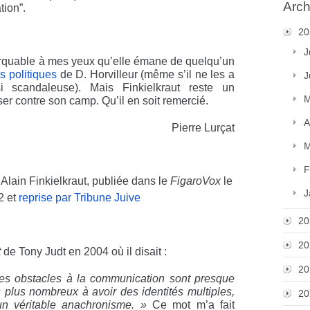
Arch
tion”.
20
J
arquable à mes yeux qu’elle émane de quelqu’un
s politiques
de D. Horvilleur (même s’il ne les a
J
 scandaleuse). Mais Finkielkraut reste un
M
ser contre son camp. Qu’il en soit remercié.
A
Pierre Lurçat
M
F
Alain Finkielkraut, publiée dans le
FigaroVox
le
J
2 et
reprise par Tribune Juive
20
20
t
de Tony Judt en 2004 où il disait :
20
s obstacles à la communication sont presque
plus nombreux à avoir des identités multiples,
20
t un véritable anachronisme. »
Ce mot m’a fait